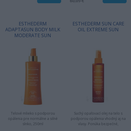
60,09 €
ESTHEDERM
ESTHEDERM SUN CARE
ADAPTASUN BODY MILK
OIL EXTREME SUN
MODERATE SUN
Telové mlieko s podporou
Suchý opaľovací olej na telo s
opálenia pre normálne a silné
podporou opálenia vhodný aj na
slnko, 250ml
vlasy. Ponúka bezpečné,
rovnomerné a krásne opálenie s…