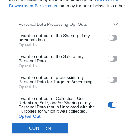
Downstream Participants
that may further disclose it to other
third parties.
Personal Data Processing Opt Outs
Pripravte vašu pokožku
Starostlivosť o pleť v
I want to opt-out of the Sharing of my
na sychravé dni
lete
personal data.
Opted In
HODNOTENIE OBCHODU
I want to opt-out of the Sale of my
Personal Data.
Opted In
I want to opt-out of processing my
Personal Data for Targeted Advertising.
Objednávala som po prvý
Spokojnosť na 100%
Opted In
krát cez váš obchod. Tovar
bol doručený včas a v
I want to opt-out of Collection, Use,
Retention, Sale, and/or Sharing of my
poriadku . Prvá skúsenosť
Personal Data that Is Unrelated with the
dobrá!
Purposes for which it was collected.
Renata H.
Oľga M.
Opted Out
11.9.2023 06:31
10.8.2023 04:47
CONFIRM