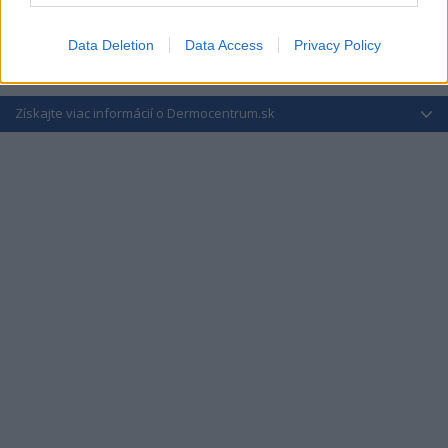
Data Deletion
Data Access
Privacy Policy
Získajte viac informácií o Dermocentrum.sk