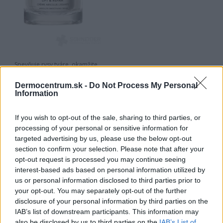
Spevňuje rysy tváre, okamžite
vyhladzuje vrásky a mimické linky
s dlhodobým účinkom a
Dermocentrum.sk -
Do Not Process My Personal
rozjasňuje pleť. Každým dňom
Information
105,00 €
sa…
If you wish to opt-out of the sale, sharing to third parties, or
processing of your personal or sensitive information for
targeted advertising by us, please use the below opt-out
section to confirm your selection. Please note that after your
opt-out request is processed you may continue seeing
NAJNOVŠIE ČLÁNKY V
interest-based ads based on personal information utilized by
us or personal information disclosed to third parties prior to
NAŠOM BLOGU
your opt-out. You may separately opt-out of the further
disclosure of your personal information by third parties on the
IAB’s list of downstream participants. This information may
also be disclosed by us to third parties on the
IAB’s List of