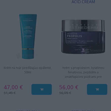
ACID CREAM
Krém na tvár predĺžujúci opálenie,
Krém s propolisom, kyselinou
50ml
ferulovou, peptidmi a
zmatňujúcimi púdrami pre
mladistvú a zjemnenú pokožku.
47,00 €
56,00 €
51,49 €
56,09 €