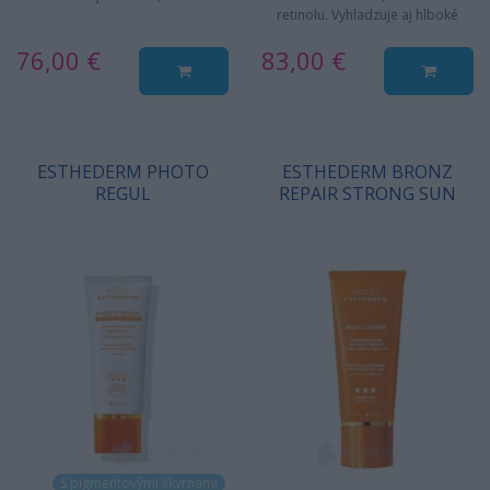
retinolu. Vyhladzuje aj hlboké
vrásky a spevňuje pokožku,
76,00 €
83,00 €
pôsobí…
ESTHEDERM PHOTO
ESTHEDERM BRONZ
REGUL
REPAIR STRONG SUN
S pigmentovými škvrnami