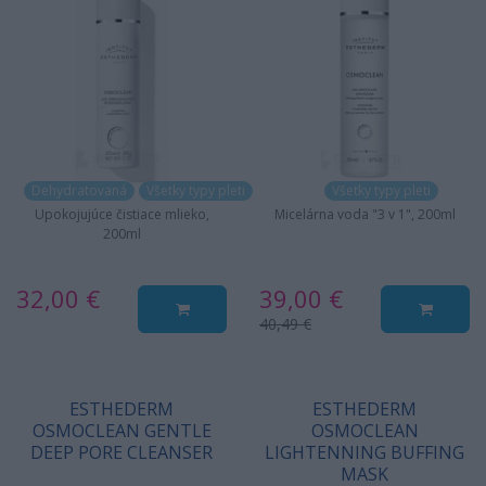
Dehydratovaná
Všetky typy pleti
Všetky typy pleti
Upokojujúce čistiace mlieko,
Micelárna voda "3 v 1", 200ml
200ml
32,00 €
39,00 €
40,49 €
ESTHEDERM
ESTHEDERM
OSMOCLEAN GENTLE
OSMOCLEAN
DEEP PORE CLEANSER
LIGHTENNING BUFFING
MASK