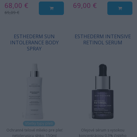
68,00 €
69,00 €
69,09 €
ESTHEDERM SUN
ESTHEDERM INTENSIVE
INTOLERANCE BODY
RETINOL SERUM
SPRAY
Všetky typy pleti
Ochranné telové mlieko pre pleť
Olejové sérum s vysokou
netolerujúcu slnko, 150ml
koncentráciou 0,3% čistého