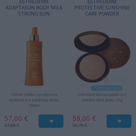
ESTHEDERM
ESTHEDERM
ADAPTASUN BODY MILK
PROTECTIVE SUNSHINE
STRONG SUN
CARE POWDER
Všetky typy pleti
Telové mlieko s podporou
Ochranný slnečný púder pre
opálenia pre extrémne slnko,
stredne silné slnko, 15g
200ml
57,00 €
59,00 €
67,89 €
59,79 €