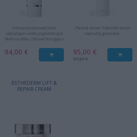
Ochranný tónovaný krém
Pleťové sérum. Pokročilé sérum
zabraňujúci vzniku pigmentových
najnovšej generácie.
škvŕn na slnku. Zároveň koriguje a
zosvetľuje existujúce…
94,00 €
95,00 €
97,39 €
ESTHEDERM LIFT &
REPAIR CREAM