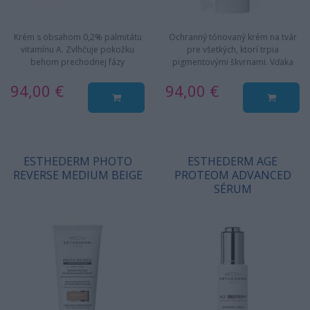
Krém s obsahom 0,2% palmitátu
Ochranný tónovaný krém na tvár
vitamínu A. Zvlhčuje pokožku
pre všetkých, ktorí trpia
behom prechodnej fázy
pigmentovými škvrnami. Vďaka
fragilizácie, vytvorenej
patentovanej technológii…
94,00 €
94,00 €
pôsobením…
ESTHEDERM PHOTO
ESTHEDERM AGE
REVERSE MEDIUM BEIGE
PROTEOM ADVANCED
SÉRUM