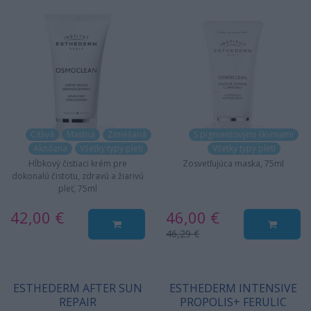
Citlivá
Mastná
Zmiešaná
S pigmentovými škvrnami
Aknózna
Všetky typy pleti
Všetky typy pleti
Hĺbkový čistiaci krém pre
Zosvetľujúca maska, 75ml
dokonalú čistotu, zdravú a žiarivú
pleť, 75ml
42,00 €
46,00 €
46,29 €
ESTHEDERM AFTER SUN
ESTHEDERM INTENSIVE
REPAIR
PROPOLIS+ FERULIC