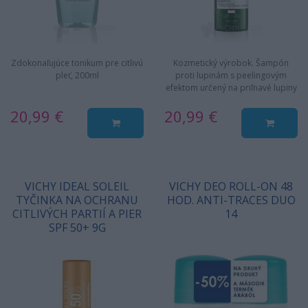
Zdokonaľujúce tonikum pre citlivú
Kozmetický výrobok. Šampón
pleť, 200ml
proti lupinám s peelingovým
efektom určený na priľnavé lupiny
a mastnú vlasovú pokožku.…
20,99 €
20,99 €
VICHY IDEAL SOLEIL
VICHY DEO ROLL-ON 48
TYČINKA NA OCHRANU
HOD. ANTI-TRACES DUO
CITLIVÝCH PARTIÍ A PIER
14
SPF 50+ 9G