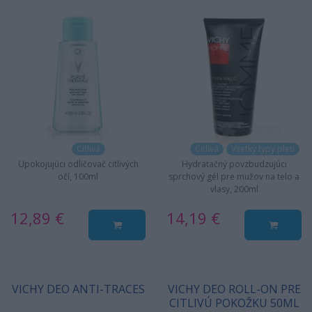
Citlivá
Citlivá
Všetky typy pleti
Upokojujúci odličovač citlivých
Hydratačný povzbudzujúci
očí, 100ml
sprchový gél pre mužov na telo a
vlasy, 200ml
12,89 €
14,19 €
VICHY DEO ANTI-TRACES
VICHY DEO ROLL-ON PRE
CITLIVÚ POKOŽKU 50ML