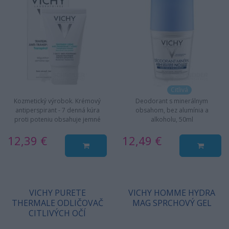
Citlivá
Kozmetický výrobok. Krémový
Deodorant s minerálnym
antiperspirant - 7 denná kúra
obsahom, bez alumínia a
proti poteniu obsahuje jemné
alkoholu, 50ml
antiperspiračné mikrozložky…
12,39 €
12,49 €
VICHY PURETE
VICHY HOMME HYDRA
THERMALE ODLIČOVAČ
MAG SPRCHOVÝ GEL
CITLIVÝCH OČÍ