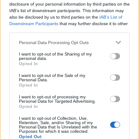
disclosure of your personal information by third parties on the
NAŠOM BLOGU
IAB’s list of downstream participants. This information may
also be disclosed by us to third parties on the
IAB’s List of
Downstream Participants
that may further disclose it to other
third parties.
Personal Data Processing Opt Outs
I want to opt-out of the Sharing of my
personal data.
Opted In
Pripravte vašu pokožku
Starostlivosť o pleť v
na sychravé dni
lete
I want to opt-out of the Sale of my
Personal Data.
HODNOTENIE OBCHODU
Opted In
I want to opt-out of processing my
Personal Data for Targeted Advertising.
Opted In
Objednávala som po prvý
Spokojnosť na 100%
I want to opt-out of Collection, Use,
Retention, Sale, and/or Sharing of my
krát cez váš obchod. Tovar
Personal Data that Is Unrelated with the
bol doručený včas a v
Purposes for which it was collected.
poriadku . Prvá skúsenosť
Opted Out