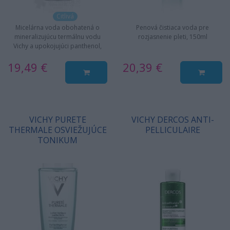
Citlivá
Micelárna voda obohatená o
Penová čistiaca voda pre
mineralizujúcu termálnu vodu
rozjasnenie pleti, 150ml
Vichy a upokojujúci panthenol,
400ml
19,49 €
20,39 €
VICHY PURETE
VICHY DERCOS ANTI-
THERMALE OSVIEŽUJÚCE
PELLICULAIRE
TONIKUM