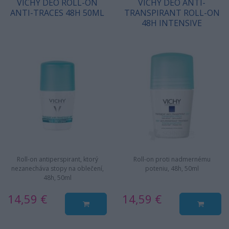
VICHY DEO ROLL-ON
VICHY DEO ANTI-
ANTI-TRACES 48H 50ML
TRANSPIRANT ROLL-ON
48H INTENSIVE
Roll-on antiperspirant, ktorý
Roll-on proti nadmernému
nezanecháva stopy na oblečení,
poteniu, 48h, 50ml
48h, 50ml
14,59 €
14,59 €