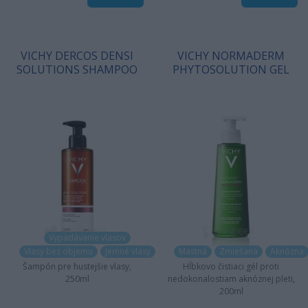
VICHY DERCOS DENSI
VICHY NORMADERM
SOLUTIONS SHAMPOO
PHYTOSOLUTION GEL
Vypadávanie vlasov
Vlasy bez objemu
Jemné vlasy
Mastná
Zmiešaná
Aknózna
Šampón pre hustejšie vlasy,
Hĺbkovo čistiaci gél proti
250ml
nedokonalostiam aknóznej pleti,
200ml