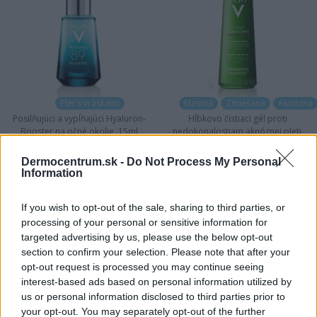
Pleť s vráskami
Mastná
Zmiešaná
Aknózna
Posilňujúci a vypĺňajúci Hyaluron-
Hĺbkovo čistiaci gél proti
Booster na očné okolie, 15ml
nedokonalostiam aknóznej pleti,
400ml
Dermocentrum.sk -
Do Not Process My Personal
22,49 €
24,39 €
Information
If you wish to opt-out of the sale, sharing to third parties, or
processing of your personal or sensitive information for
targeted advertising by us, please use the below opt-out
«
1
2
3
»
section to confirm your selection. Please note that after your
opt-out request is processed you may continue seeing
interest-based ads based on personal information utilized by
us or personal information disclosed to third parties prior to
NAJNOVŠIE ČLÁNKY V
your opt-out. You may separately opt-out of the further