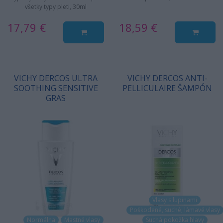
všetky typy pleti, 30ml
17,79 €
18,59 €
VICHY DERCOS ULTRA
VICHY DERCOS ANTI-
SOOTHING SENSITIVE
PELLICULAIRE ŠAMPÓN
GRAS
Vlasy s lupinami
Poškodené, suché, lámavé vlasy
Normálna
Mastné vlasy
Suchá pokožka hlavy