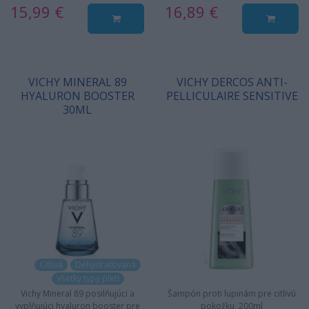
15,99 €
16,89 €
VICHY MINERAL 89
VICHY DERCOS ANTI-
HYALURON BOOSTER
PELLICULAIRE SENSITIVE
30ML
Citlivá
Dehydratovaná
Všetky typy pleti
Vichy Mineral 89 posilňujúci a
Šampón proti lupinám pre citlivú
vyplňujúci hyaluron booster pre
pokožku, 200ml