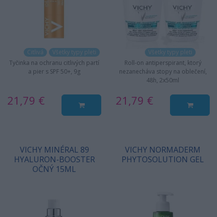
Citlivá
Všetky typy pleti
Všetky typy pleti
Tyčinka na ochranu citlivých partí
Roll-on antiperspirant, ktorý
a pier s SPF 50+, 9g
nezanecháva stopy na oblečení,
48h, 2x50ml
21,79 €
21,79 €
VICHY MINÉRAL 89
VICHY NORMADERM
HYALURON-BOOSTER
PHYTOSOLUTION GEL
OČNÝ 15ML