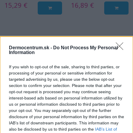
15,29 €
16,89 €
NAJNOVŠIE ČLÁNKY V
Dermocentrum.sk -
Do Not Process My Personal
NAŠOM BLOGU
Information
If you wish to opt-out of the sale, sharing to third parties, or
processing of your personal or sensitive information for
targeted advertising by us, please use the below opt-out
section to confirm your selection. Please note that after your
opt-out request is processed you may continue seeing
interest-based ads based on personal information utilized by
us or personal information disclosed to third parties prior to
Pripravte vašu pokožku
Starostlivosť o pleť v
your opt-out. You may separately opt-out of the further
na sychravé dni
lete
disclosure of your personal information by third parties on the
IAB’s list of downstream participants. This information may
HODNOTENIE OBCHODU
also be disclosed by us to third parties on the
IAB’s List of