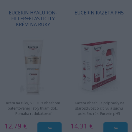
EUCERIN HYALURON-
EUCERIN KAZETA PH5
FILLER+ELASTICITY
KRÉM NA RUKY
Krém na ruky, SPF 30 s obsahom
Kazeta obsahuje prípravky na
patentovanej látky thiamidol..
starostlivosť o citlivú a suchú
Pomáha redukukovať
pokožku rúk. Eucerin pH5
pigmentové/starecké škvrny pri…
Umývací olej na ruky, 250 ml, na…
12,79 €
14,31 €