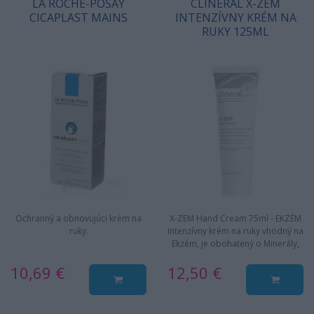
LA ROCHE-POSAY
CLINERAL X-ZEM
CICAPLAST MAINS
INTENZÍVNY KRÉM NA
RUKY 125ML
Ochranný a obnovujúci krém na
X-ZEM Hand Cream 75ml - EKZÉM
ruky.
Intenzívny krém na ruky vhodný na
Ekzém, je obohatený o Minerály,
Bahno z Mŕtveho mora a…
10,69 €
12,50 €