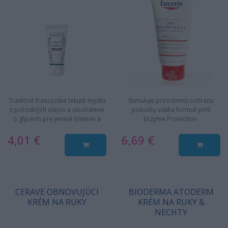
Tradičné francúzske tekuté mydlo
Stimuluje prirodzenú ochranu
z prírodných olejov a obohatené
pokožky vďaka formuli pH5
o glycerín pre jemné čistenie a
Enzyme Protection.
hydratáciu pokožku.
4,01 €
6,69 €
CERAVE OBNOVUJÚCI
BIODERMA ATODERM
KRÉM NA RUKY
KRÉM NA RUKY &
NECHTY