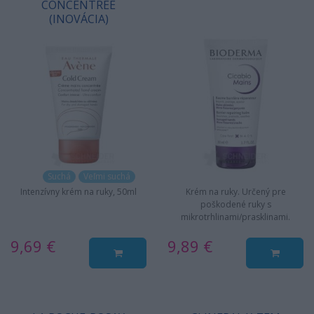
CONCENTRÉE
(INOVÁCIA)
Suchá
Veľmi suchá
Intenzívny krém na ruky, 50ml
Krém na ruky. Určený pre
poškodené ruky s
mikrotrhlinami/prasklinami.
Nelepivá, nemastná textúra.
9,69 €
9,89 €
Rýchlo sa vstrebáva.…