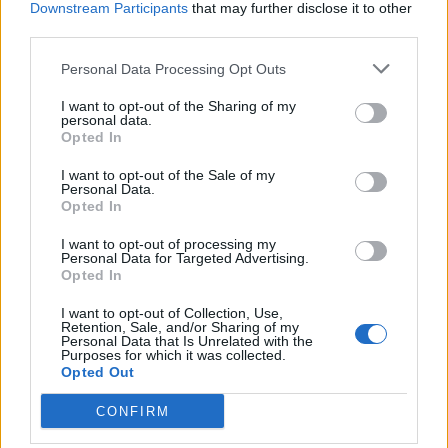
Downstream Participants
that may further disclose it to other
third parties.
Personal Data Processing Opt Outs
Objednávala som po prvý
Spokojnosť na 100%
I want to opt-out of the Sharing of my
krát cez váš obchod. Tovar
personal data.
bol doručený včas a v
Opted In
poriadku . Prvá skúsenosť
dobrá!
I want to opt-out of the Sale of my
Renata H.
Oľga M.
Personal Data.
Opted In
11.9.2023 06:31
10.8.2023 04:47
I want to opt-out of processing my
Personal Data for Targeted Advertising.
Opted In
I want to opt-out of Collection, Use,
Retention, Sale, and/or Sharing of my
Personal Data that Is Unrelated with the
Purposes for which it was collected.
Získajte viac informácií o Dermocentrum.sk
Opted Out
CONFIRM