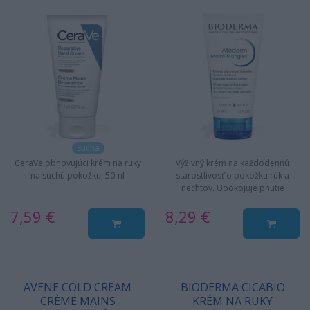
Suchá
CeraVe obnovujúci krém na ruky
Výživný krém na každodennú
na suchú pokožku, 50ml
starostlivosť o pokožku rúk a
nechtov. Upokojuje pnutie
pokožky pri častom umývaní,
7,59 €
8,29 €
obzvlášť…
AVENE COLD CREAM
BIODERMA CICABIO
CRÈME MAINS
KRÉM NA RUKY