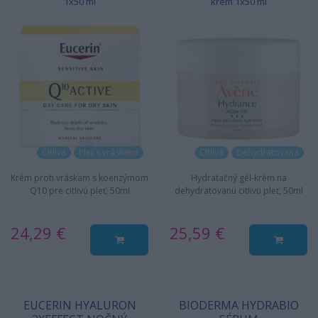
1x50 ml
krém 1x50 ml
Citlivá
Pleť s vráskami
Citlivá
Dehydratovaná
Krém proti vráskam s koenzýmom
Hydratačný gél-krém na
Q10 pre citlivú pleť, 50ml
dehydratovanú citlivú pleť, 50ml
24,29 €
25,59 €
EUCERIN HYALURON
BIODERMA HYDRABIO