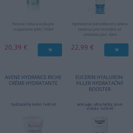
Penová čistiaca voda pre
Hydratačná starostlivosť s ľahkou
rozjasnenie pleti, 150ml
textúrou pre normálnu až
zmiešanú pleť, 40ml
20,39 €
22,99 €
AVENE HYDRANCE RICHE
EUCERIN HYALURON-
CRÈME HYDRATANTE
FILLER HYDRATAČNÝ
BOOSTER
hydratačný krém 1x40 ml
anti-age, ultra ľahký, prvé
vrásky 1x30 ml