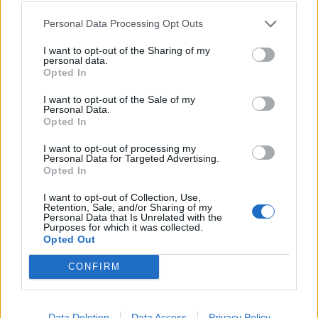
HODNOTENIE OBCHODU
Personal Data Processing Opt Outs
I want to opt-out of the Sharing of my
personal data.
Opted In
Objednávala som po prvý
Spokojnosť na 100%
I want to opt-out of the Sale of my
krát cez váš obchod. Tovar
Personal Data.
bol doručený včas a v
Opted In
poriadku . Prvá skúsenosť
dobrá!
I want to opt-out of processing my
Renata H.
Oľga M.
Personal Data for Targeted Advertising.
Opted In
11.9.2023 06:31
10.8.2023 04:47
I want to opt-out of Collection, Use,
Retention, Sale, and/or Sharing of my
Personal Data that Is Unrelated with the
Purposes for which it was collected.
Opted Out
CONFIRM
Získajte viac informácií o Dermocentrum.sk
Data Deletion
Data Access
Privacy Policy