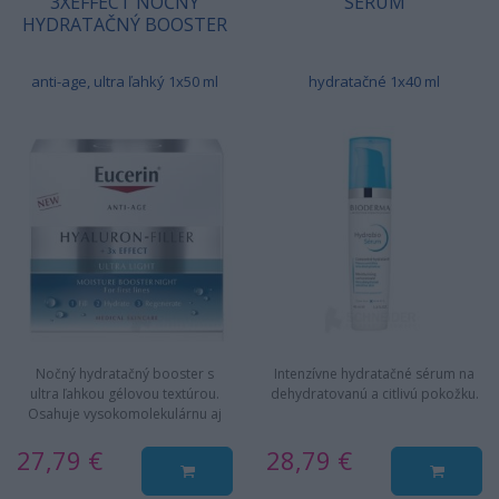
3XEFFECT NOČNÝ
SÉRUM
HYDRATAČNÝ BOOSTER
anti-age, ultra ľahký 1x50 ml
hydratačné 1x40 ml
Nočný hydratačný booster s
Intenzívne hydratačné sérum na
ultra ľahkou gélovou textúrou.
dehydratovanú a citlivú pokožku.
Osahuje vysokomolekulárnu aj
nízkomolekulárnu kyselinu…
27,79 €
28,79 €