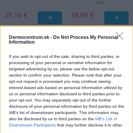
50ml
29,18 €
38,09 €
Dermocentrum.sk -
Do Not Process My Personal
Information
NAJNOVŠIE ČLÁNKY V
If you wish to opt-out of the sale, sharing to third parties, or
NAŠOM BLOGU
processing of your personal or sensitive information for
targeted advertising by us, please use the below opt-out
section to confirm your selection. Please note that after your
opt-out request is processed you may continue seeing
interest-based ads based on personal information utilized by
us or personal information disclosed to third parties prior to
your opt-out. You may separately opt-out of the further
disclosure of your personal information by third parties on the
IAB’s list of downstream participants. This information may
also be disclosed by us to third parties on the
IAB’s List of
Pripravte vašu pokožku
Starostlivosť o pleť v
na sychravé dni
lete
Downstream Participants
that may further disclose it to other
third parties.