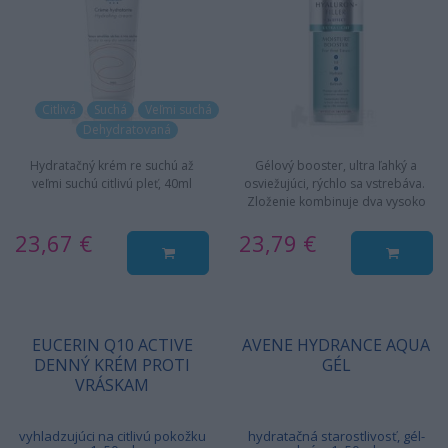
Citlivá
Suchá
Veľmi suchá
Dehydratovaná
Hydratačný krém re suchú až
Gélový booster, ultra ľahký a
veľmi suchú citlivú pleť, 40ml
osviežujúci, rýchlo sa vstrebáva.
Zloženie kombinuje dva vysoko
koncentrované typy…
23,67 €
23,79 €
EUCERIN Q10 ACTIVE
AVENE HYDRANCE AQUA
DENNÝ KRÉM PROTI
GÉL
VRÁSKAM
vyhladzujúci na citlivú pokožku
hydratačná starostlivosť, gél-