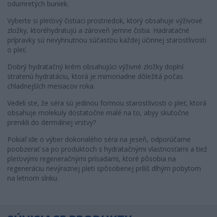
odumretých buniek.
Vyberte si pleťový čistiaci prostriedok, ktorý obsahuje výživové
zložky, ktoréhydratujú a zároveň jemne čistia. Hadratačné
prípravky sú nevyhnutnou súčasťou každej účinnej starostlivosti
o pleť.
Dobrý hydratačný krém obsahujúci výživné zložky doplní
stratenú hydratáciu, ktorá je mimoriadne dôležitá počas
chladnejších mesiacov roka.
Vedeli ste, že séra sú jedinou formou starostlivosti o pleť, ktorá
obsahuje molekuly dostatočne malé na to, abyy skutočne
prenikli do dermálnej vrstvy?
Pokiaľ ide o výber dokonalého séra na jeseň, odporúčame
poobzerať sa po produktoch s hydratačnými vlastnosťami a tiež
pleťovými regeneračnými prísadami, ktoré pôsobia na
regeneráciu nevýraznej pleti spôsobenej príliš dlhým pobytom
na letnom slnku.