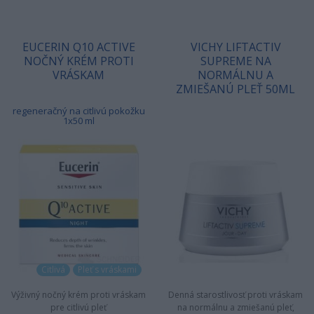
EUCERIN Q10 ACTIVE
VICHY LIFTACTIV
NOČNÝ KRÉM PROTI
SUPREME NA
VRÁSKAM
NORMÁLNU A
ZMIEŠANÚ PLEŤ 50ML
regeneračný na citlivú pokožku
1x50 ml
Citlivá
Pleť s vráskami
Výživný nočný krém proti vráskam
Denná starostlivosť proti vráskam
pre citlivú pleť
na normálnu a zmiešanú pleť,