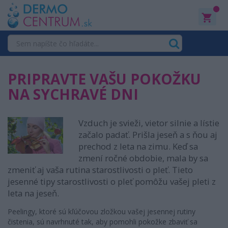
0
PRIPRAVTE VAŠU POKOŽKU
NA SYCHRAVÉ DNI
Vzduch je svieži, vietor silnie a lístie
začalo padať. Prišla jeseň a s ňou aj
prechod z leta na zimu. Keď sa
zmení ročné obdobie, mala by sa
zmeniť aj vaša rutina starostlivosti o pleť. Tieto
jesenné tipy starostlivosti o pleť pomôžu vašej pleti z
leta na jeseň.
Peelingy, ktoré sú kľúčovou zložkou vašej jesennej rutiny
čistenia, sú navrhnuté tak, aby pomohli pokožke zbaviť sa