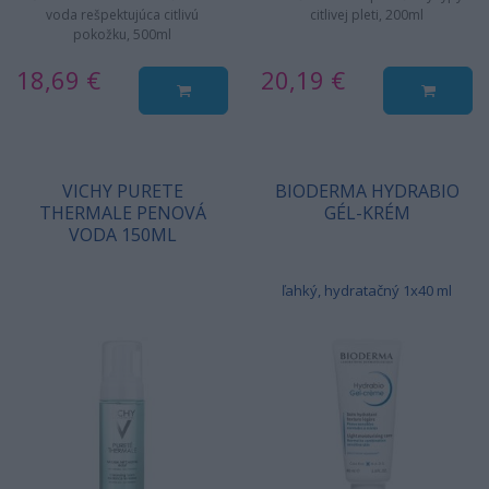
voda rešpektujúca citlivú
citlivej pleti, 200ml
pokožku, 500ml
18,69 €
20,19 €
VICHY PURETE
BIODERMA HYDRABIO
THERMALE PENOVÁ
GÉL-KRÉM
VODA 150ML
ľahký, hydratačný 1x40 ml