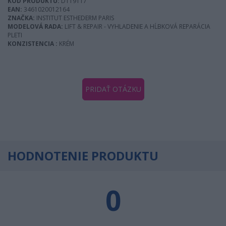
KÓD PRODUKTU:
D119117
EAN:
3461020012164
ZNAČKA:
INSTITUT ESTHEDERM PARIS
MODELOVÁ RADA:
LIFT & REPAIR - VYHLADENIE A HĹBKOVÁ REPARÁCIA
PLETI
KONZISTENCIA :
KRÉM
PRIDAŤ OTÁZKU
HODNOTENIE PRODUKTU
0