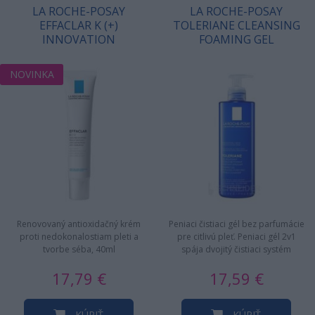
LA ROCHE-POSAY
LA ROCHE-POSAY
EFFACLAR K (+)
TOLERIANE CLEANSING
INNOVATION
FOAMING GEL
NOVINKA
Renovovaný antioxidačný krém
Peniaci čistiaci gél bez parfumácie
proti nedokonalostiam pleti a
pre citlivú pleť. Peniaci gél 2v1
tvorbe séba, 40ml
spája dvojitý čistiaci systém
[komplex…
17,79 €
17,59 €
KÚPIŤ
KÚPIŤ