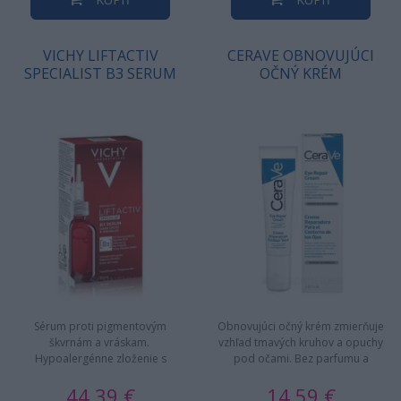
VICHY LIFTACTIV
CERAVE OBNOVUJÚCI
SPECIALIST B3 SERUM
OČNÝ KRÉM
Sérum proti pigmentovým
Obnovujúci očný krém zmierňuje
škvrnám a vráskam.
vzhľad tmavých kruhov a opuchy
Hypoalergénne zloženie s
pod očami. Bez parfumu a
posilňujúcou vodou vulkanického
nekomedogénny.
44,39 €
14,59 €
pôvodu. Znižuje…