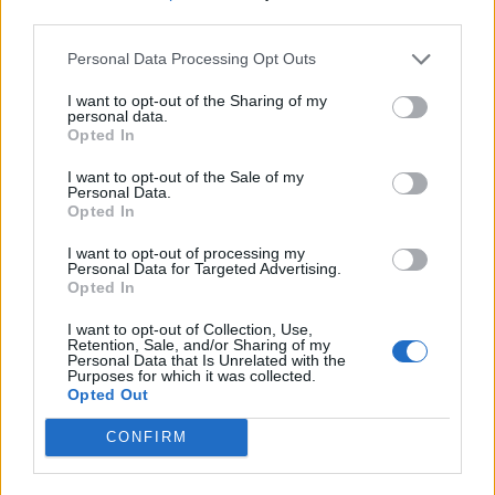
HODNOTENIE OBCHODU
third parties.
Personal Data Processing Opt Outs
I want to opt-out of the Sharing of my
personal data.
Objednávala som po prvý
Spokojnosť na 100%
Opted In
krát cez váš obchod. Tovar
bol doručený včas a v
I want to opt-out of the Sale of my
poriadku . Prvá skúsenosť
Personal Data.
Opted In
dobrá!
Renata H.
Oľga M.
11.9.2023 06:31
10.8.2023 04:47
I want to opt-out of processing my
Personal Data for Targeted Advertising.
Opted In
I want to opt-out of Collection, Use,
Retention, Sale, and/or Sharing of my
Personal Data that Is Unrelated with the
Purposes for which it was collected.
Opted Out
Získajte viac informácií o Dermocentrum.sk
CONFIRM