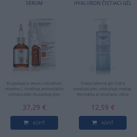
SERUM
HYALURON ČISTIACI GÉL
Rozjasňujúce sérum s obsahom
Čistiaci pleťový gél. Čistí a
vitamínu C. Posilňuje antioxidačnú
osviežuje pleť, odstraňuje mejkap.
ochranu pleti. Rozjasňuje pleť.
Normálna až zmiešaná, citlivá
Koriguje jemné linky.…
pleť. Jemný a účinný…
37,29 €
12,59 €
KÚPIŤ
KÚPIŤ