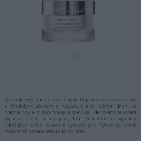
Spevňuje rysy tváre, okamžite vyhladzuje vrásky a mimické linky
s dlhodobým účinkom a rozjasňuje pleť. Každým dňom sa
tvárové rysy a kontúry tvarujú a spevňujú. Pleť okamžite vyzerá
vypnutá, vitálne a má jasný tón. Obohatené o pigmenty
odrážajúce svetlo. Okamžité vypnutie pleti. Vyhladzuje kožný
mikroreliéf. Oprava stavu pleti do hĺbky.