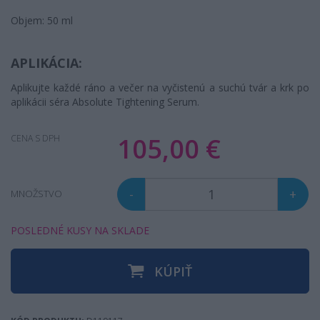
Objem: 50 ml
APLIKÁCIA:
Aplikujte každé ráno a večer na vyčistenú a suchú tvár a krk po
aplikácii séra Absolute Tightening Serum.
105,00 €
CENA S DPH
-
+
MNOŽSTVO
POSLEDNÉ KUSY NA SKLADE
KÚPIŤ