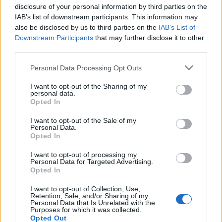
disclosure of your personal information by third parties on the
NAŠOM BLOGU
IAB’s list of downstream participants. This information may
also be disclosed by us to third parties on the
IAB’s List of
Downstream Participants
that may further disclose it to other
third parties.
Personal Data Processing Opt Outs
I want to opt-out of the Sharing of my
personal data.
Opted In
Pripravte vašu pokožku
Starostlivosť o pleť v
na sychravé dni
lete
I want to opt-out of the Sale of my
Personal Data.
HODNOTENIE OBCHODU
Opted In
I want to opt-out of processing my
Personal Data for Targeted Advertising.
Opted In
Objednávala som po prvý
Spokojnosť na 100%
I want to opt-out of Collection, Use,
Retention, Sale, and/or Sharing of my
krát cez váš obchod. Tovar
Personal Data that Is Unrelated with the
bol doručený včas a v
Purposes for which it was collected.
poriadku . Prvá skúsenosť
Opted Out