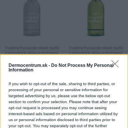
Tradičné francúzske tekuté mydlo
Tradičné francúzske tekuté mydlo
z prírodných olejov a obohatené
z prírodných olejov a obohatené
o glycerín pre jemné čistenie a
o glycerín pre jemné čistenie a
hydratáciu pokožku.
hydratáciu pokožku.
Dermocentrum.sk -
Do Not Process My Personal
11,95 €
11,95 €
Information
If you wish to opt-out of the sale, sharing to third parties, or
processing of your personal or sensitive information for
targeted advertising by us, please use the below opt-out
«
1
2
3
»
section to confirm your selection. Please note that after your
opt-out request is processed you may continue seeing
interest-based ads based on personal information utilized by
us or personal information disclosed to third parties prior to
NAJNOVŠIE ČLÁNKY V
your opt-out. You may separately opt-out of the further