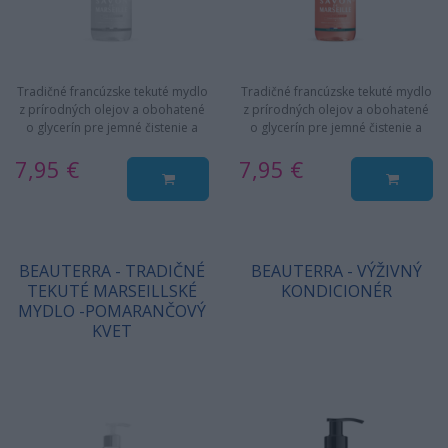
Tradičné francúzske tekuté mydlo
Tradičné francúzske tekuté mydlo
z prírodných olejov a obohatené
z prírodných olejov a obohatené
o glycerín pre jemné čistenie a
o glycerín pre jemné čistenie a
hydratáciu pokožku.
hydratáciu pokožku.
7,95 €
7,95 €
BEAUTERRA - TRADIČNÉ
BEAUTERRA - VÝŽIVNÝ
TEKUTÉ MARSEILLSKÉ
KONDICIONÉR
MYDLO -POMARANČOVÝ
KVET