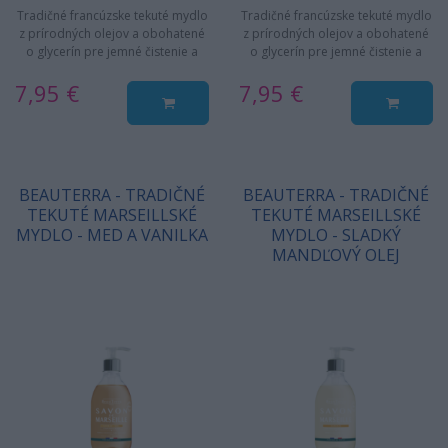
Tradičné francúzske tekuté mydlo
Tradičné francúzske tekuté mydlo
z prírodných olejov a obohatené
z prírodných olejov a obohatené
o glycerín pre jemné čistenie a
o glycerín pre jemné čistenie a
hydratáciu pokožku.
hydratáciu pokožku.
7,95 €
7,95 €
BEAUTERRA - TRADIČNÉ
BEAUTERRA - TRADIČNÉ
TEKUTÉ MARSEILLSKÉ
TEKUTÉ MARSEILLSKÉ
MYDLO - MED A VANILKA
MYDLO - SLADKÝ
MANDĽOVÝ OLEJ