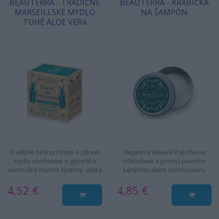
BEAUTERRA - TRADIČNÉ
BEAUTERRA - KRABIČKA
MARSEILLSKÉ MYDLO
NA ŠAMPÓN
TUHÉ ALOE VERA
Tradičné tuhé prírodné a zdravé
Elegentná kovová krabička na
mydlo obohatené o glycerín a
odkladanie a prenos pevného
esenciálne mastné kyseliny, vďaka
šampónu alebo kondicionéru.
ktorým nielen čistí, ale…
4,52 €
4,85 €