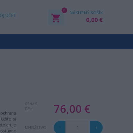
0
NÁKUPNÝ KOŠÍK
ÔJ ÚČET
0,00 €
CENA S
76,00 €
DPH
a ochrana
Užite si
etoleruje
-
+
MNOŽSTVO
ostupne