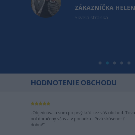
ZÁKAZNÍČKA HELE
ioderma
Skvelá stránka
. apríla a
 sa Vám veľmi
a za toľko
dem Vás
HODNOTENIE OBCHODU
Objednávala som po prvý krát cez váš obchod. Tova
bol doručený včas a v poriadku . Prvá skúsenosť
dobrá!