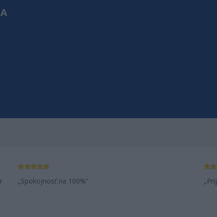
NA
ZÁKAZNÍ
Aj v mojom v
r
Spokojnosť na 100%
Prí