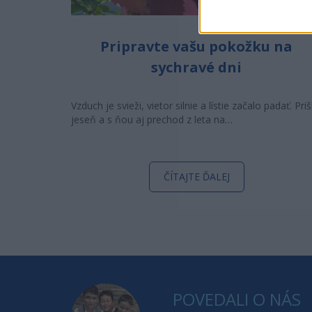
Pripravte vašu pokožku na
sychravé dni
Vzduch je svieži, vietor silnie a lístie začalo padať. Priš
jeseň a s ňou aj prechod z leta na…
ČÍTAJTE ĎALEJ
POVEDALI O NÁS