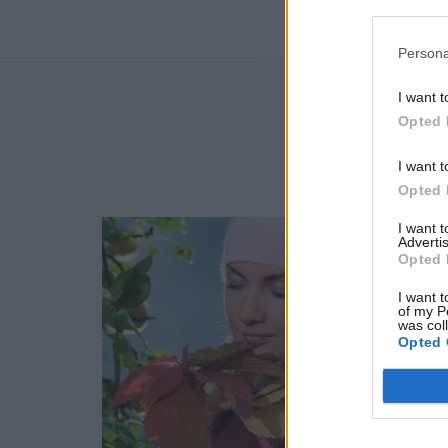
Persona
I want t
NAJN
Opted 
I want t
Opted 
I want 
Advertis
Opted 
I want t
of my P
was col
Opted 