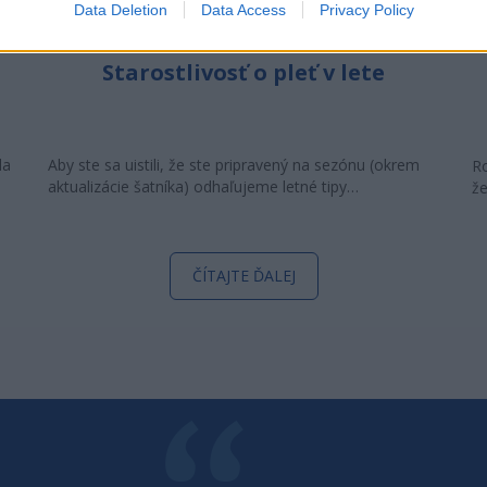
Data Deletion
Data Access
Privacy Policy
Starostlivosť o pleť v lete
la
Aby ste sa uistili, že ste pripravený na sezónu (okrem
Ro
aktualizácie šatníka) odhaľujeme letné tipy…
že
ČÍTAJTE ĎALEJ
POVEDAL