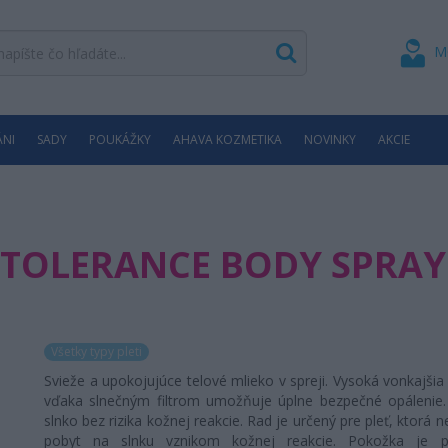
M
ÁNI
SADY
POUKÁŽKY
AHAVA KOZMETIKA
NOVINKY
AKCIE
NTOLERANCE BODY SPRAY
Všetky typy pleti
Svieže a upokojujúce telové mlieko v spreji. Vysoká vonkajši
vďaka slnečným filtrom umožňuje úplne bezpečné opálenie. 
slnko bez rizika kožnej reakcie. Rad je určený pre pleť, ktorá n
pobyt na slnku vznikom kožnej reakcie. Pokožka je p