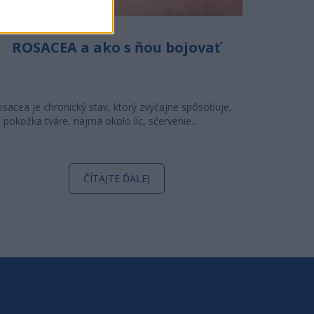
ROSACEA a ako s ňou bojovať
sacea je chronický stav, ktorý zvyčajne spôsobuje,
 pokožka tváre, najmä okolo líc, sčervenie…
ČÍTAJTE ĎALEJ
I O NÁS