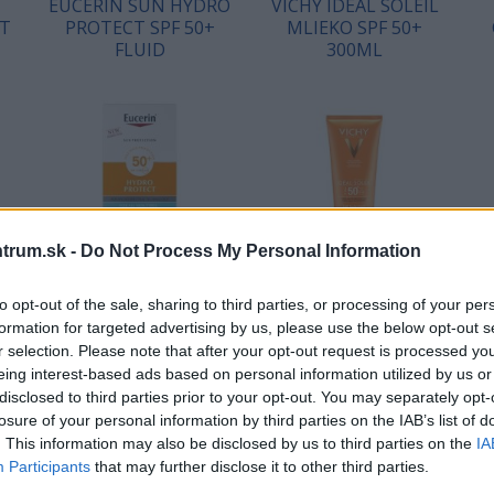
EUCERIN SUN HYDRO
VICHY IDEAL SOLEIL
CT
PROTECT SPF 50+
MLIEKO SPF 50+
FLUID
300ML
trum.sk -
Do Not Process My Personal Information
to opt-out of the sale, sharing to third parties, or processing of your per
u
Ultra ľahký fluid na
Ochranné mlieko na tvár a
PF
opaľovanie na tvár. Pre
telo pre dospelých a deti s
formation for targeted advertising by us, please use the below opt-out s
všetky typy pleti vrátane
SPF 50+, 300ml
r selection. Please note that after your opt-out request is processed y
citlivej. Hydro-tech-komplex
eing interest-based ads based on personal information utilized by us or
22,89 €
28,89 €
zaistí okamžitú…
disclosed to third parties prior to your opt-out. You may separately opt-
losure of your personal information by third parties on the IAB’s list of
. This information may also be disclosed by us to third parties on the
IA
KÚPIŤ
KÚPIŤ
Participants
that may further disclose it to other third parties.