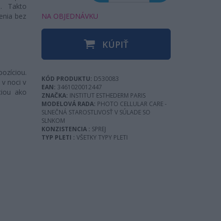
. Takto
NA OBJEDNÁVKU
enia bez
KÚPIŤ
ozíciou.
KÓD PRODUKTU:
D530083
 v noci v
EAN:
3461020012447
ciou ako
ZNAČKA:
INSTITUT ESTHEDERM PARIS
MODELOVÁ RADA:
PHOTO CELLULAR CARE -
SLNEČNÁ STAROSTLIVOSŤ V SÚLADE SO
SLNKOM
KONZISTENCIA :
SPREJ
TYP PLETI :
VŠETKY TYPY PLETI