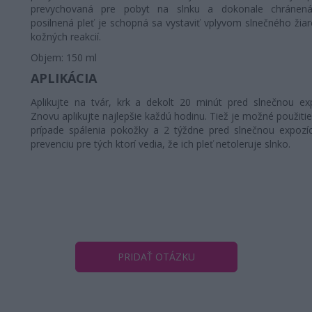
prevychovaná pre pobyt na slnku a dokonale chránená
posilnená pleť je schopná sa vystaviť vplyvom slnečného žiar
kožných reakcií.
Objem: 150 ml
APLIKÁCIA
Aplikujte na tvár, krk a dekolt 20 minút pred slnečnou exp
Znovu aplikujte najlepšie každú hodinu. Tiež je možné použitie
prípade spálenia pokožky a 2 týždne pred slnečnou expozí
prevenciu pre tých ktorí vedia, že ich pleť netoleruje slnko.
PRIDAŤ OTÁZKU