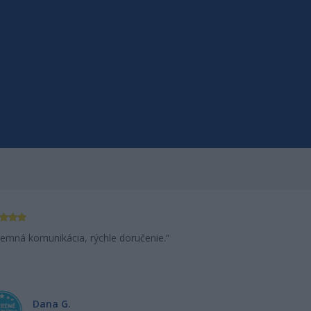
eku si tu prídem na svoje
jemná komunikácia, rýchle doručenie.
som veľmi s
Dana G.
Si