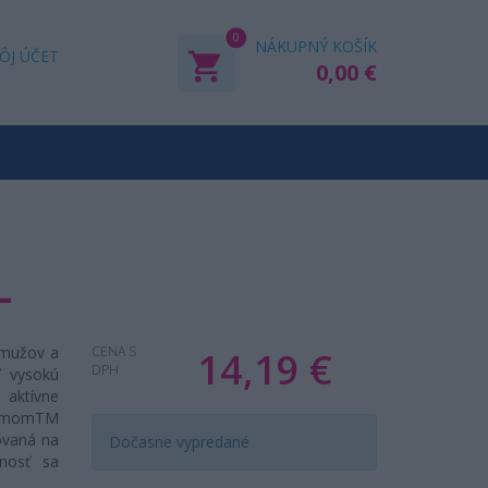
0
NÁKUPNÝ KOŠÍK
ÔJ ÚČET
0,00 €
L
 mužov a
CENA S
14,19 €
DPH
ť vysokú
 aktívne
calmomTM
ovaná na
Dočasne vypredané
nnosť sa