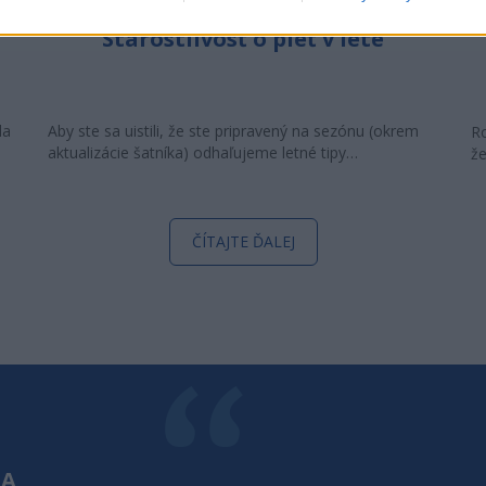
Starostlivosť o pleť v lete
la
Aby ste sa uistili, že ste pripravený na sezónu (okrem
Ro
aktualizácie šatníka) odhaľujeme letné tipy…
že
ČÍTAJTE ĎALEJ
POVEDAL
NA
ZÁKAZNÍ