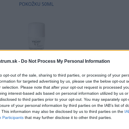
POKOŽKU 50ML
trum.sk -
Do Not Process My Personal Information
Dezodorant antiperspirant
to opt-out of the sale, sharing to third parties, or processing of your per
pre citlivú alebo depilovanú
formation for targeted advertising by us, please use the below opt-out s
pokožku, 48h, 50ml
r selection. Please note that after your opt-out request is processed y
14,19 €
eing interest-based ads based on personal information utilized by us or
disclosed to third parties prior to your opt-out. You may separately opt-
losure of your personal information by third parties on the IAB’s list of
KÚPIŤ
. This information may also be disclosed by us to third parties on the
IA
Participants
that may further disclose it to other third parties.