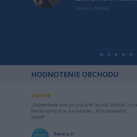
ioderma
Skvelá stránka
. apríla a
 sa Vám veľmi
a za toľko
dem Vás
HODNOTENIE OBCHODU
Objednávala som po prvý krát cez váš obchod. Tova
bol doručený včas a v poriadku . Prvá skúsenosť
dobrá!
Renata H.