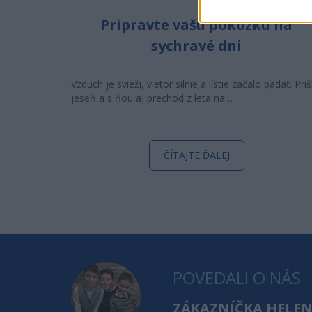
Pripravte vašu pokožku na
sychravé dni
Vzduch je svieži, vietor silnie a lístie začalo padať. Priš
jeseň a s ňou aj prechod z leta na…
ČÍTAJTE ĎALEJ
POVEDALI O NÁS
ZÁKAZNÍČKA HELE