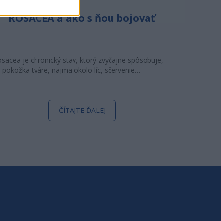
ROSACEA a ako s ňou bojovať
sacea je chronický stav, ktorý zvyčajne spôsobuje,
 pokožka tváre, najmä okolo líc, sčervenie…
ČÍTAJTE ĎALEJ
I O NÁS
ČKA KVETOSLAVA