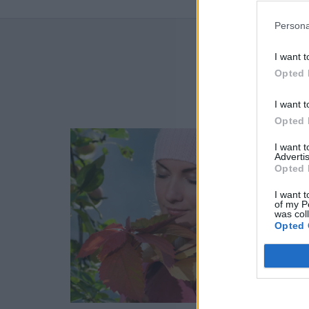
Persona
I want t
NAJN
Opted 
I want t
Opted 
I want 
Advertis
Opted 
I want t
of my P
was col
Opted 