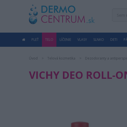
PLEŤ
TELO
LÍČENIE
VLASY
SLNKO
DETI
P
Úvod
Telová kozmetika
Dezodoranty a antiperspi
VICHY DEO ROLL-ON