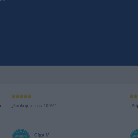
Aj v mojom v
r
Spokojnosť na 100%
Prí
Oľga M.