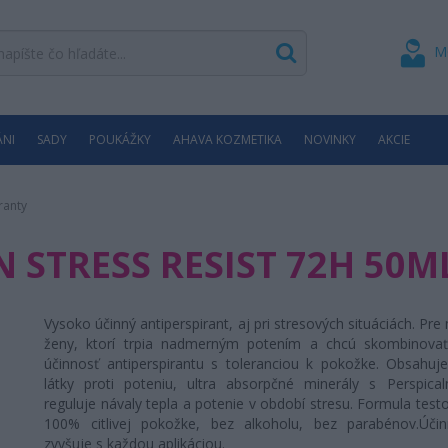
M
ÁNI
SADY
POUKÁŽKY
AHAVA KOZMETIKA
NOVINKY
AKCIE
ranty
 STRESS RESIST 72H 50M
Vysoko účinný antiperspirant,
aj pri stresových situáciách
.
Pre
ženy, ktorí trpia nadmerným potením a chcú skombinova
účinnosť antiperspirantu s toleranciou k pokožke. O
bsahuje
látky proti poteniu, ultra absorpčné minerály s Perspi
reguluje návaly tepla a potenie v období stresu.
Formula test
100% citlivej pokožke, bez alkoholu, bez parabénov.
Úči
zvyšuje s každou aplikáciou.