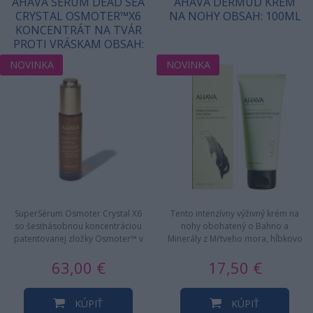
AHAVA SÉRUM DEAD SEA
AHAVA DERMUD KRÉM
CRYSTAL OSMOTER™X6
NA NOHY OBSAH: 100ML
KONCENTRÁT NA TVÁR
PROTI VRÁSKAM OBSAH:
30 ML
NOVINKA
NOVINKA
SuperSérum Osmoter Crystal X6
Tento intenzívny výživný krém na
so šesťnásobnou koncentráciou
nohy obohatený o Bahno a
patentovanej zložky Osmoter™ v
Minerály z Mŕtveho mora, hĺbkovo
podobe luxusného pleťového…
hydratuje a vyživuje veľmi…
63,00 €
17,50 €
KÚPIŤ
KÚPIŤ