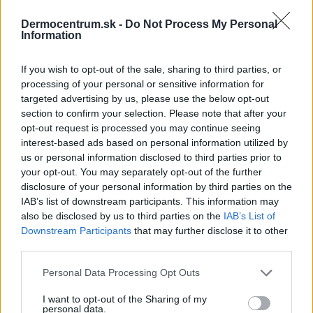
KÚPIŤ
KÚPIŤ
Dermocentrum.sk -
Do Not Process My Personal
Information
If you wish to opt-out of the sale, sharing to third parties, or
processing of your personal or sensitive information for
targeted advertising by us, please use the below opt-out
NAJNOVŠIE ČLÁNKY V
section to confirm your selection. Please note that after your
NAŠOM BLOGU
opt-out request is processed you may continue seeing
interest-based ads based on personal information utilized by
us or personal information disclosed to third parties prior to
your opt-out. You may separately opt-out of the further
disclosure of your personal information by third parties on the
IAB’s list of downstream participants. This information may
also be disclosed by us to third parties on the
IAB’s List of
Downstream Participants
that may further disclose it to other
third parties.
Pripravte vašu pokožku
Starostlivosť o pleť v
Personal Data Processing Opt Outs
na sychravé dni
lete
I want to opt-out of the Sharing of my
HODNOTENIE OBCHODU
personal data.