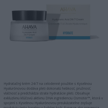
Hydratačný krém 24/7 na celodenné použitie s Kyselinou
Hyalurónovou dodáva pleti dokonalú hebkosť, pružnosť,
vláčnosť a predchádza strate hydratácie pleti. Obsahuje
exkluzívnu kľúčovú aktívnu DNA ingredienciu Osmoter™, ktorá v
spojení s Kyselinou Hyalurónovou preukázateľne zvyšuje
produkciu tejto kyseliny v ľudskej koži. Funguje ako prevencia