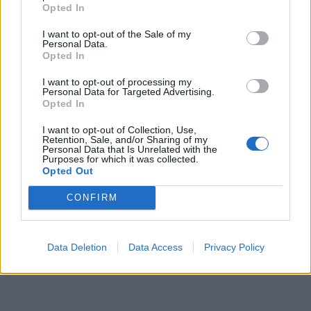
Opted In
I want to opt-out of the Sale of my
Personal Data.
Opted In
Objednávala som po prvý
Spokojnosť na 100%
I want to opt-out of processing my
krát cez váš obchod. Tovar
Personal Data for Targeted Advertising.
bol doručený včas a v
Opted In
poriadku . Prvá skúsenosť
dobrá!
I want to opt-out of Collection, Use,
Renata H.
Oľga M.
Retention, Sale, and/or Sharing of my
11.9.2023 06:31
10.8.2023 04:47
Personal Data that Is Unrelated with the
Purposes for which it was collected.
Opted Out
CONFIRM
Data Deletion
Data Access
Privacy Policy
Získajte viac informácií o Dermocentrum.sk