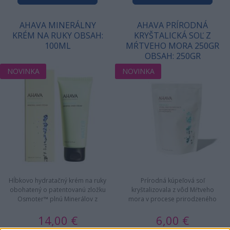
AHAVA MINERÁLNY
AHAVA PRÍRODNÁ
KRÉM NA RUKY OBSAH:
KRYŠTALICKÁ SOĽ Z
100ML
MŔTVEHO MORA 250GR
OBSAH: 250GR
NOVINKA
NOVINKA
Hĺbkovo hydratačný krém na ruky
Prírodná kúpeľová soľ
obohatený o patentovanú zložku
kryštalizovala z vôd Mŕtveho
Osmoter™ plnú Minerálov z
mora v procese prirodzeného
Mŕtveho mora, obnovuje…
odparovania. Soľ obsahuje
14,00 €
6,00 €
unikátny…