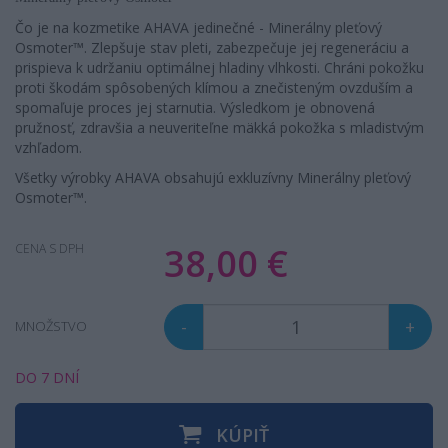
Čo je na kozmetike AHAVA jedinečné - Minerálny pleťový
Osmoter™. Zlepšuje stav pleti, zabezpečuje jej regeneráciu a
prispieva k udržaniu optimálnej hladiny vlhkosti. Chráni pokožku
proti škodám spôsobených klímou a znečisteným ovzduším a
spomaľuje proces jej starnutia. Výsledkom je obnovená
pružnosť, zdravšia a neuveriteľne mäkká pokožka s mladistvým
vzhľadom.
Všetky výrobky AHAVA obsahujú exkluzívny Minerálny pleťový
Osmoter™.
38,00 €
CENA S DPH
-
+
MNOŽSTVO
DO 7 DNÍ
KÚPIŤ