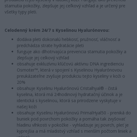
starnutia pokožky, zlepšuje jej ceľkový vzhľad a je určený pre
všetky typy pleti.
Celodenný krém 24/7 s Kyselinou Hyalurónovou:
dodáva pleti dokonalú hebkosť, pružnosť, vláčnosť a
predchádza strate hydratácie pleti
funguje ako dlhotrvajúca prevencia starnutia pokožky a
zlepšuje jej celkový vzhľad
obsahuje exkluzívnu kľúčovú aktívnu DNA ingredienciu
Osmoter™, která v spojení s Kyselinou Hyalurónovou
preukázateľne zvyšuje produkciu tejto kyseliny v koži o
20%
obsahuje Kyselinu Hyalurónovú Cristalhyal® - čistá
kyselina, ktorá má 24hodinový hydratačný účinok a je
identická s kyselinou, ktorá sa prirodzene vyskytuje v
našej koži
obsahuje Kyselinu Hyalurónovú PrimalHyal50 - preniká do
buniek pod povrchom pokožky a pomáha tak zvyšovať
hladinu vlhkosti v pokožke - vyhladzuje jej povrch, pleť je
kyprejšia a má mladistvý vzhľad s menším počtom liniek a