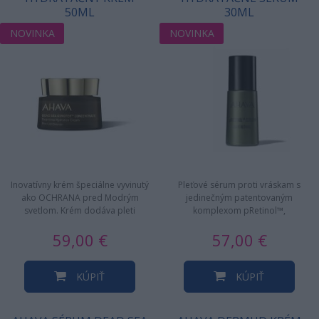
50ML
30ML
NOVINKA
NOVINKA
Inovatívny krém špeciálne vyvinutý
Pleťové sérum proti vráskam s
ako OCHRANA pred Modrým
jedinečným patentovaným
svetlom. Krém dodáva pleti
komplexom pRetinol™,
extrémnu hydratáciu, posobí…
exkluzivnou zmesou Minerálov z
59,00 €
57,00 €
Mŕtveho mora…
KÚPIŤ
KÚPIŤ