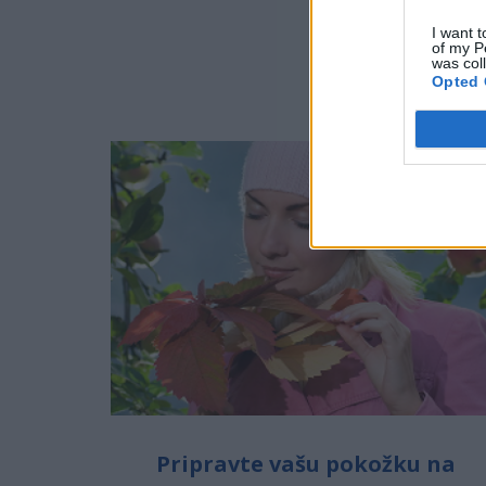
I want t
NAJN
of my P
was col
Opted 
Pripravte vašu pokožku na