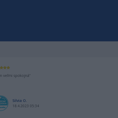
m veľmi spokojná
odporúčam 
Silvia O.
Ev
18.4.2023 05:34
24