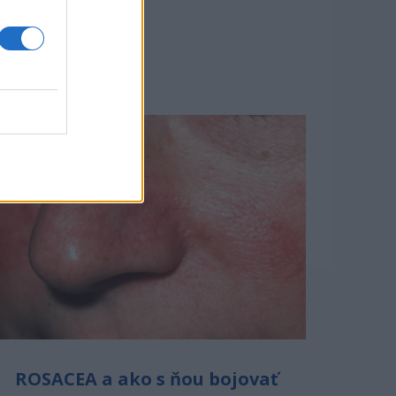
BLOGU
ROSACEA a ako s ňou bojovať