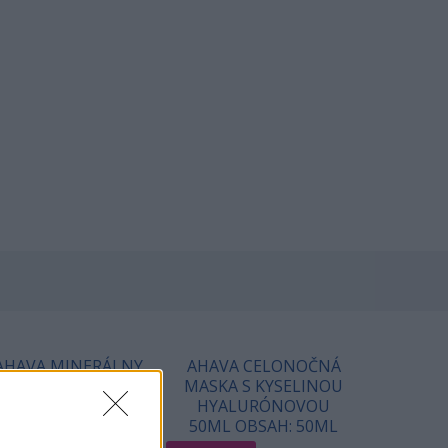
AHAVA MINERÁLNY
AHAVA CELONOČNÁ
KONDICIONÉR
MASKA S KYSELINOU
OBSAH: 400ML
HYALURÓNOVOU
50ML OBSAH: 50ML