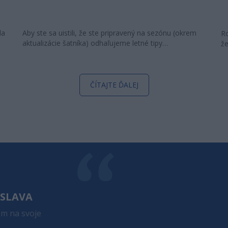
la
Aby ste sa uistili, že ste pripravený na sezónu (okrem
Ro
aktualizácie šatníka) odhaľujeme letné tipy…
že
ČÍTAJTE ĎALEJ
POVEDAL
OSLAVA
ZÁKAZNÍ
em na svoje
Super stránka