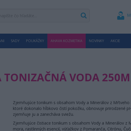
M
ÁNI
SADY
POUKÁŽKY
AHAVA KOZMETIKA
NOVINKY
AKCIE
 TONIZAČNÁ VODA 250M
Zjemňujúce tonikum s obsahom Vody a Minerálov z Mŕtveho
ktoré dokonalo hĺbkovo čistí pokožku, obnovuje prirodzené pH 
zjemňuje ju a zanecháva sviežu.
Zjemňujúce čistiace tonikum s obsahom Vody a Minerálov z 
mora, rastlinných esencií, výťažkov z Pomaranča, Citrónu, Čuč