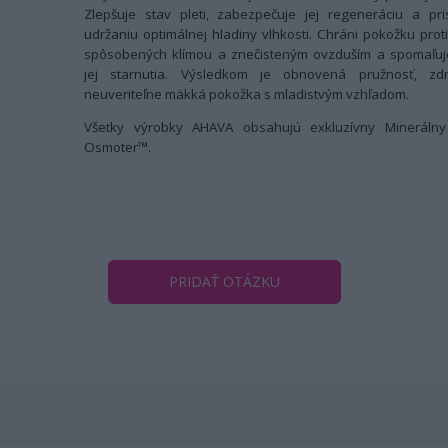
Zlepšuje stav pleti, zabezpečuje jej regeneráciu a pri
udržaniu optimálnej hladiny vlhkosti. Chráni pokožku pro
spôsobených klímou a znečisteným ovzduším a spomaľuj
jej starnutia. Výsledkom je obnovená pružnosť, zd
neuveriteľne mäkká pokožka s mladistvým vzhľadom.
Všetky výrobky AHAVA obsahujú exkluzívny Minerálny
Osmoter™.
PRIDAŤ OTÁZKU