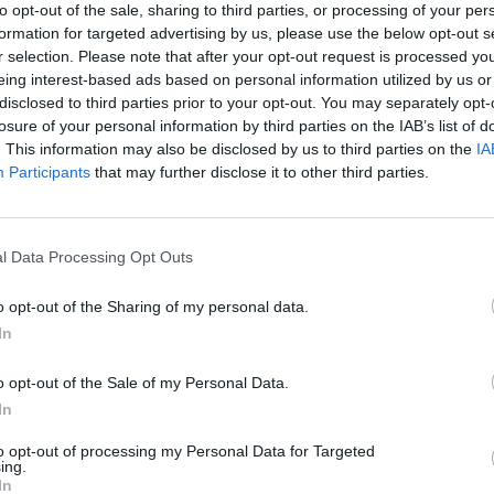
NOVINKA
NOVINKA
N
to opt-out of the sale, sharing to third parties, or processing of your per
X6 50ML
formation for targeted advertising by us, please use the below opt-out s
r selection. Please note that after your opt-out request is processed y
eing interest-based ads based on personal information utilized by us or
disclosed to third parties prior to your opt-out. You may separately opt-
losure of your personal information by third parties on the IAB’s list of
. This information may also be disclosed by us to third parties on the
IA
Participants
that may further disclose it to other third parties.
Krém proti vráskam Crystal
Jemný, svieži Roll-on
Osmoter X6 pre viditeľné
deodorant pre mužov
vyhladenie vrások a liniek.
obohatený o patentovanú
l Data Processing Opt Outs
od
Hĺbkovo intenzívne vyživuje
zložku Osmoter™ plnú
64,00 €
13,00 €
pleť,…
Minerálov z Mŕtveho mora
Os
o opt-out of the Sharing of my personal data.
a…
In
KÚPIŤ
KÚPIŤ
o opt-out of the Sale of my Personal Data.
In
to opt-out of processing my Personal Data for Targeted
ing.
In