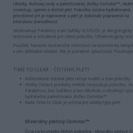
Uhorky, Ružovej vody a patentovanej zložky Osmoter™, okam
osviežuje, zjemní a dočistí pleť. Pokožka ostáva hydratovaná,
prirodzené pH je napravené a pleť je dokonale pripravená na
intenzívnu starostlivosť.
Neobsahuje Parabény a ani Sulfáty SLS/SLES, je alergologicky
testovaná a schválená pre citlivú pokožku. Oftalmologicky tes
Použitie: Naneste dostatočné množstvo na kozmetický tampó
s ním dôkladne očistite. Nie je potrebné oplachovať. Používajt
TIME TO CLEAR - ČISTENIE PLETI
Každodenné čistenie pleti určuje kvalitu a stav pokožky
Všetky čistiace produkty AHAVA nevysušujú pokožku, sú
Parabénov, bez Sulfátov a bez Alkoholu a obsahujú vys
hydratačnú patentovanú zložku Osmoter™
Rada Time to Clear je určená pre všetky typy pleti
Minerálny pleťový Osmoter™
Čo je na kozmetike AHAVA jedinečné - Minerálny pleťový 