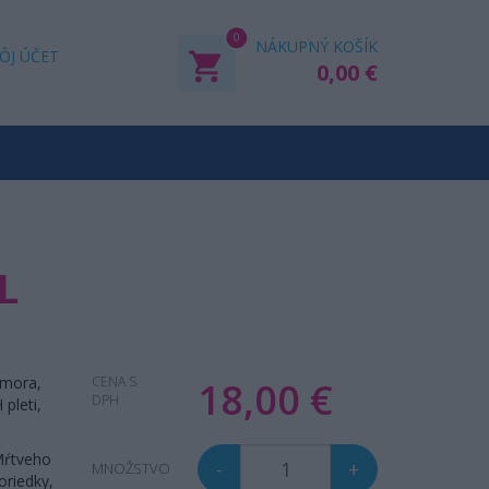
0
NÁKUPNÝ KOŠÍK
ÔJ ÚČET
0,00 €
L
 mora,
CENA S
18,00 €
DPH
pleti,
Mŕtveho
-
+
MNOŽSTVO
oriedky,