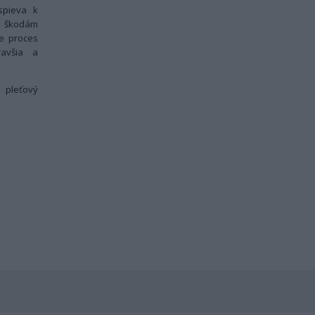
spieva k
ti škodám
e proces
ravšia a
 pleťový