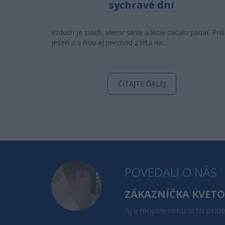
sychravé dni
Vzduch je svieži, vietor silnie a lístie začalo padať. Priš
jeseň a s ňou aj prechod z leta na…
ČÍTAJTE ĎALEJ
POVEDALI O NÁS
ZÁKAZNÍČKA KVET
Aj v mojom veku si tu príd