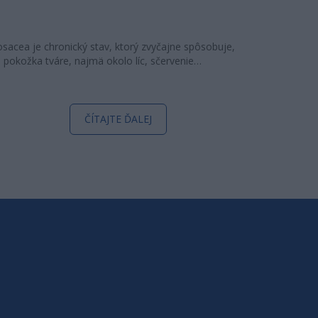
sacea je chronický stav, ktorý zvyčajne spôsobuje,
 pokožka tváre, najmä okolo líc, sčervenie…
ČÍTAJTE ĎALEJ
I O NÁS
ČKA STANISLAVA
 !!!