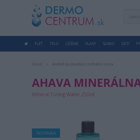
PLEŤ
TELO
LÍČENIE
VLASY
SLNKO
DETI
P
Úvod
AHAVA kozmetika z mŕtvého mora
AHAVA MINERÁLNA
Mineral Toning Water 250ml
NOVINKA