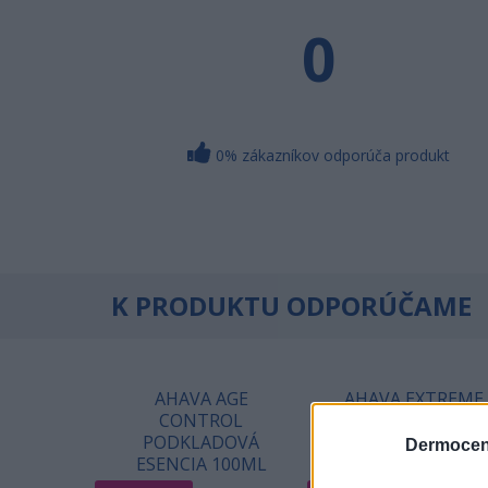
0
0% zákazníkov odporúča produkt
K PRODUKTU ODPORÚČAME
AHAVA AGE
AHAVA EXTREME
CONTROL
OČNÝ SPEVŇUJÚC
PODKLADOVÁ
KRÉM 15ML
Dermocen
ESENCIA 100ML