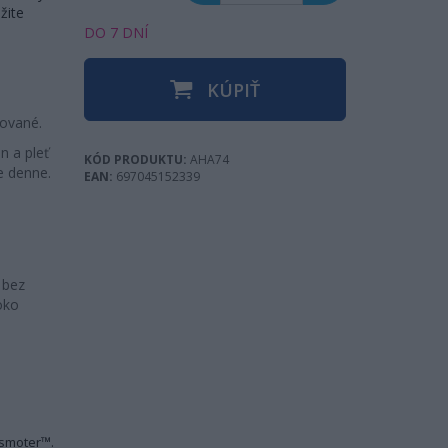
žite
DO 7 DNÍ
KÚPIŤ
tované.
n a pleť
KÓD PRODUKTU:
AHA74
e denne.
EAN:
697045152339
 bez
oko
Osmoter™.