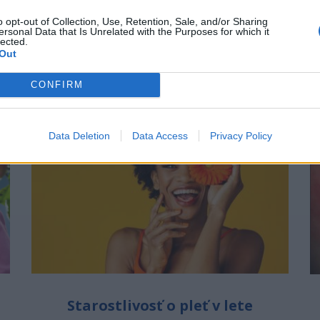
o opt-out of Collection, Use, Retention, Sale, and/or Sharing
OVŠIE ČLÁNKY V NAŠOM 
ersonal Data that Is Unrelated with the Purposes for which it
lected.
Out
CONFIRM
Data Deletion
Data Access
Privacy Policy
Starostlivosť o pleť v lete