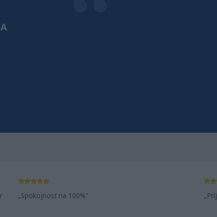
POVEDAL
NA
ZÁKAZNÍ
Aj v mojom v
r
Spokojnosť na 100%
Prí