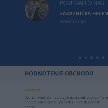
POVEDALI O NÁS
ZÁKAZNÍČKA HELE
ioderma
Skvelá stránka
. apríla a
 sa Vám veľmi
a za toľko
dem Vás
HODNOTENIE OBCHODU
Objednávala som po prvý krát cez váš obchod. Tova
bol doručený včas a v poriadku . Prvá skúsenosť
dobrá!