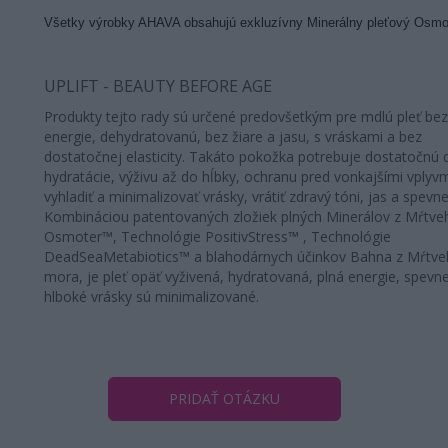
Všetky výrobky AHAVA obsahujú exkluzívny Minerálny pleťový Osm
UPLIFT - BEAUTY BEFORE AGE
Produkty tejto rady sú určené predovšetkým pre mdlú pleť bez
energie, dehydratovanú, bez žiare a jasu, s vráskami a bez
dostatočnej elasticity. Takáto pokožka potrebuje dostatočnú 
hydratácie, výživu až do hĺbky, ochranu pred vonkajšími vplyvm
vyhladiť a minimalizovať vrásky, vrátiť zdravý tóni, jas a spevne
Kombináciou patentovaných zložiek plných Minerálov z Mŕtv
Osmoter™, Technológie PositivStress™ , Technológie
DeadSeaMetabiotics™ a blahodárnych účinkov Bahna z Mŕtv
mora, je pleť opäť vyživená, hydratovaná, plná energie, spevn
hlboké vrásky sú minimalizované.
PRIDAŤ OTÁZKU