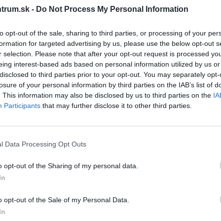
trum.sk -
Do Not Process My Personal Information
Y
AHAVA PRÍRODNÝ
AHAVA SUPERFOOD
BOTOX
TELOVÝ PEELING
to opt-out of the sale, sharing to third parties, or processing of your per
PODKLADOVÁ
KURKUMA &
formation for targeted advertising by us, please use the below opt-out s
UM
ESENCIA 100ML
TOSKÁNSKY KEL
r selection. Please note that after your opt-out request is processed y
200ML
NOVINKA
NOVINKA
N
eing interest-based ads based on personal information utilized by us or
disclosed to third parties prior to your opt-out. You may separately opt-
losure of your personal information by third parties on the IAB’s list of
. This information may also be disclosed by us to third parties on the
IA
Participants
that may further disclose it to other third parties.
l Data Processing Opt Outs
Luxusná rada Apple of
Super obnovujúci telový
P
Sodom je revolučná novinka
peeling Kurkuma &amp;
o opt-out of the Sharing of my personal data.
ú
s&nbsp;jedinečným
Toskánsky kel dokonale
In
patentom Apple of Sodom
regeneruje pokožku vďaka
ap
43,00 €
17,00 €
a
Complex™, ktorá má účinky…
sile antioxidantov, ktoré…
o opt-out of the Sale of my Personal Data.
In
KÚPIŤ
KÚPIŤ