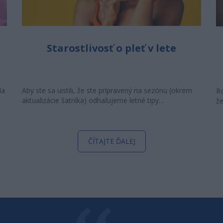
Starostlivosť o pleť v lete
la
Aby ste sa uistili, že ste pripravený na sezónu (okrem
Ro
aktualizácie šatníka) odhaľujeme letné tipy…
že
ČÍTAJTE ĎALEJ