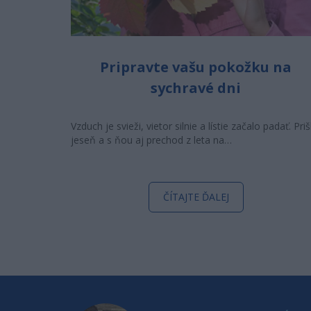
Pripravte vašu pokožku na
sychravé dni
Vzduch je svieži, vietor silnie a lístie začalo padať. Priš
jeseň a s ňou aj prechod z leta na…
ČÍTAJTE ĎALEJ