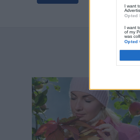
I want 
Advertis
Opted 
I want t
of my P
was col
Opted 
NAJN