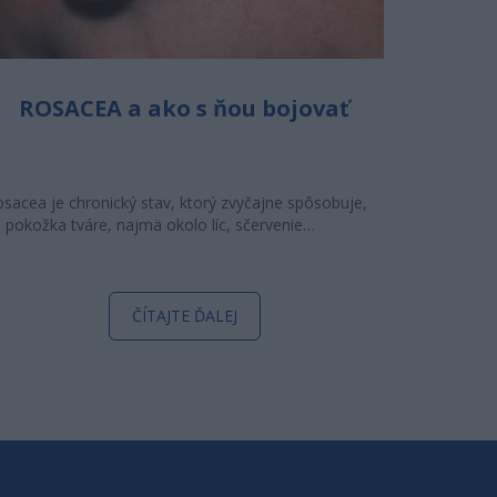
ROSACEA a ako s ňou bojovať
sacea je chronický stav, ktorý zvyčajne spôsobuje,
 pokožka tváre, najmä okolo líc, sčervenie…
ČÍTAJTE ĎALEJ