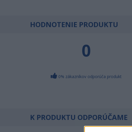
HODNOTENIE PRODUKTU
0
0% zákazníkov odporúča produkt
K PRODUKTU ODPORÚČAME