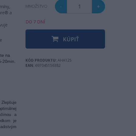
-
+
MNOŽSTVO
amíny,
Care® a
DO 7 DNÍ
vuje
KÚPIŤ
je
ste na
KÓD PRODUKTU:
AHA125
5-20min.
EAN:
697045156382
 Zlepšuje
ptimálnej
klímou a
edkom je
ladistvým