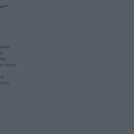
oter™.
dávku
i,
nie.
eho mora
eho
ená a