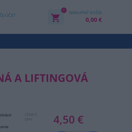
0
NÁKUPNÝ KOŠÍK
ÔJ ÚČET
0,00 €
Á A LIFTINGOVÁ
CENA S
4,50 €
inácii
DPH
ženie