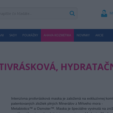
M
ÁNI
SADY
POUKÁŽKY
AHAVA KOZMETIKA
NOVINKY
AKCIE
TIVRÁSKOVÁ, HYDRATAČN
Intenzívna protivrásková maska je založená na exkluzívnej komb
patentovaných zložiek plných Minerálov z Mŕtveho mora -
Metabiotics™ a Osmoter™. Maska je špeciálne vyvinutá na zní