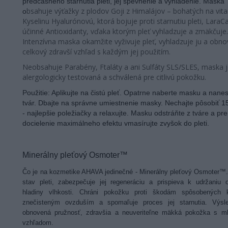
predčasného starnutia pleti, jej spevnenie a vyhladenie. Maska
bsahuje výťažky z plodov Goji z Himalájov – bohatých na vit
o
Kyselinu Hyalurónovú, ktorá bojuje proti starnutiu pleti, Lara
účinné Antioxidanty, vďaka ktorým pleť vyhladzuje a zmäkčuje.
Intenzívna maska okamžite vyživuje pleť, vyhladzuje ju a obno
celkový zdravší vzhľad s každým jej použitím.
Neobsahuje Parabény, Ftaláty a ani Sulfáty SLS/SLES, maska 
alergologicky testovaná a schválená pre citlivú pokožku.
Použitie: Aplikujte na čistú pleť. Opatrne naberte masku a nane
tvár. Dbajte na správne umiestnenie masky. Nechajte pôsobiť 1
- najlepšie poležiačky a relaxujte. Masku odstráňte z tváre a pre
docielenie maximálneho efektu vmasírujte zvyšok do pleti.
Minerálny pleťový Osmoter™
Čo je na kozmetike AHAVA jedinečné - Minerálny pleťový Osmoter™.
stav pleti, zabezpečuje jej regeneráciu a prispieva k udržaniu o
hladiny vlhkosti. Chráni pokožku proti škodám spôsobených 
znečisteným ovzduším a spomaľuje proces jej starnutia. Výsl
obnovená pružnosť, zdravšia a neuveriteľne mäkká pokožka s m
vzhľadom.