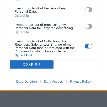
Objednávala som po prvý
Spokojnosť na 100%
krát cez váš obchod. Tovar
I want to opt-out of the Sale of my
Personal Data.
bol doručený včas a v
Opted In
poriadku . Prvá skúsenosť
dobrá!
I want to opt-out of processing my
Renata H.
Oľga M.
Personal Data for Targeted Advertising.
11.9.2023 06:31
10.8.2023 04:47
Opted In
I want to opt-out of Collection, Use,
Retention, Sale, and/or Sharing of my
Personal Data that Is Unrelated with the
Purposes for which it was collected.
Opted Out
CONFIRM
Získajte viac informácií o Dermocentrum.sk
Data Deletion
Data Access
Privacy Policy