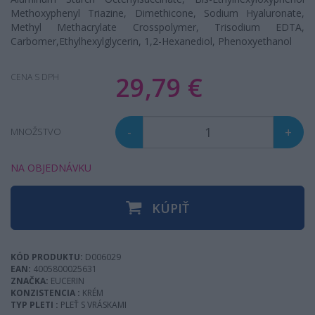
Methoxyphenyl Triazine
,
Dimethicone
,
Sodium Hyaluronate
,
Methyl Methacrylate Crosspolymer
,
Trisodium EDTA
,
Carbomer
,
Ethylhexylglycerin
,
1,2-Hexanediol
,
Phenoxyethanol
29,79 €
CENA S DPH
-
+
MNOŽSTVO
NA OBJEDNÁVKU
KÚPIŤ
KÓD PRODUKTU:
D006029
EAN:
4005800025631
ZNAČKA:
EUCERIN
KONZISTENCIA :
KRÉM
TYP PLETI :
PLEŤ S VRÁSKAMI