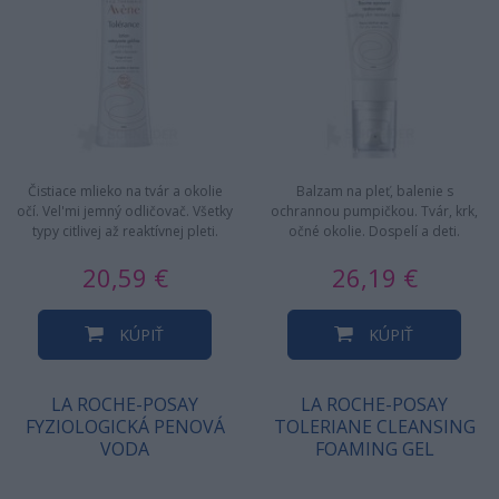
Čistiace mlieko na tvár a okolie
Balzam na pleť, balenie s
očí. Vel'mi jemný odličovač. Všetky
ochrannou pumpičkou. Tvár, krk,
typy citlivej až reaktívnej pleti.
očné okolie. Dospelí a deti.
Čistí,…
Vhodný pre suchú a veľmi suchú…
20,59 €
26,19 €
KÚPIŤ
KÚPIŤ
LA ROCHE-POSAY
LA ROCHE-POSAY
FYZIOLOGICKÁ PENOVÁ
TOLERIANE CLEANSING
VODA
FOAMING GEL