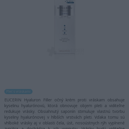
Pleť s vráskami
EUCERIN Hyaluron Filler očný krém proti vráskam obsahuje
kyselinu hyalurónovú, ktorá obnovuje objem pleti a viditeľne
redukuje vrásky. Obsiahnutý saponín stimuluje vlastnú tvorbu
kyseliny hyalurónovej v hlbších vrstvách pleti. Vďaka tomu sú
vhlboké vrásky aj v oblasti čela, úst, nosoústnych rýh vyplnené
zvnútra a dochádza k ich vypnutiu. Vrásky budú viditeľne