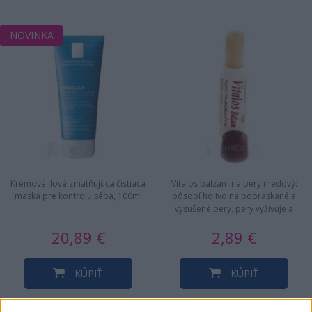
NOVINKA
Krémová ílová zmatňujúca čistiaca
Vitalos balzam na pery medový:
maska pre kontrolu séba, 100ml
pôsobí hojivo na popraskané a
vysušené pery, pery vyživuje a
hydratuje, obsahuje…
20,89 €
2,89 €
KÚPIŤ
KÚPIŤ