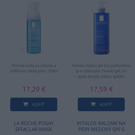
Penová voda na čistenie a
Peniaci čistiaci gél bez parfumácie
odlíčenie citlivej pleti, 150ml
pre citlivú pleť. Peniaci gél 2v1
spája dvojitý čistiaci systém
[komplex…
17,29 €
17,59 €
KÚPIŤ
KÚPIŤ
LA ROCHE-POSAY
VITALOS BALZAM NA
EFFACLAR MASK
PERY MEDOVÝ SPF 5