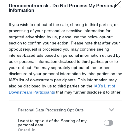
Dermocentrum.sk -
Do Not Process My Personal
Information
NAJNOVŠIE ČLÁNKY V
If you wish to opt-out of the sale, sharing to third parties, or
NAŠOM BLOGU
processing of your personal or sensitive information for
targeted advertising by us, please use the below opt-out
section to confirm your selection. Please note that after your
opt-out request is processed you may continue seeing
interest-based ads based on personal information utilized by
us or personal information disclosed to third parties prior to
your opt-out. You may separately opt-out of the further
disclosure of your personal information by third parties on the
IAB’s list of downstream participants. This information may
Pripravte vašu pokožku
Starostlivosť o pleť v
also be disclosed by us to third parties on the
IAB’s List of
na sychravé dni
lete
Downstream Participants
that may further disclose it to other
third parties.
HODNOTENIE OBCHODU
Personal Data Processing Opt Outs
I want to opt-out of the Sharing of my
personal data.
Opted In