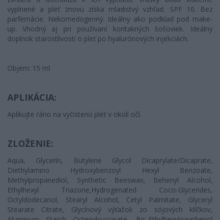
vyplnené a pleť znovu získa mladistvý vzhľad. SPF 10. Bez
parfemácie. Nekomedogenný. Ideálny ako podklad pod make-
up. Vhodný aj pri používaní kontakných šošoviek. Ideálny
doplnok starostlivosti o pleť po hyalurónových injekciách.
Objem: 15 ml
APLIKÁCIA:
Aplikujte ráno na vyčistenú pleť v okolí očí.
ZLOŽENIE:
Aqua
,
Glycerín
,
Butylene Glycol Dicaprylate/Dicaprate
,
Diethylamino Hydroxybenzoyl Hexyl Benzoate
,
Methylpropanediol
,
Synthetic Beeswax
,
Behenyl Alcohol
,
Ethylhexyl Triazone
,
Hydrogenated Coco-Glycerides
,
Octyldodecanol
,
Stearyl Alcohol
,
Cetyl Palmitate
,
Glyceryl
Stearate Citrate
,
Glycínový výťažok zo sójových klíčkov
,
Aluminum Starch Octenylsuccinate
,
Bis-Ethylhexyloxyphenol