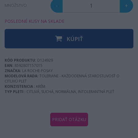
-
+
MNOŽSTVO
POSLEDNÉ KUSY NA SKLADE
KÚPIŤ
KÓD PRODUKTU:
D124929
EAN:
8592807157015
ZNAČKA:
LA ROCHE-POSAY
MODELOVÁ RADA:
TOLERIANE - KAŽDODENNÁ STAROSTLIVOSŤ O
CITLIVÚ PLEŤ
KONZISTENCIA :
KRÉM
TYP PLETI :
CITLIVÁ, SUCHÁ, NORMÁLNA, INTOLERANTNÁ PLEŤ
PRIDAŤ OTÁZKU