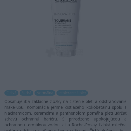
Citlivá
Suchá
Normálna
Intolerantná pleť
Obsahuje iba základné zložky na čistenie pleti a odstraňovanie
make-upu. Kombinácia jemne čistiaceho kokobetaínu spolu s
niacínamidom, ceramidmi a panthenolom pomáha pleti udržať
zdravú ochrannú bariéru. S prirodzene upokojujúcou a
ochrannou termálnou vodou z La Roche-Posay. Ľahká mliečna
textúra udržiava pleť prirodzene vyživenú. Čisté zloženie: bez