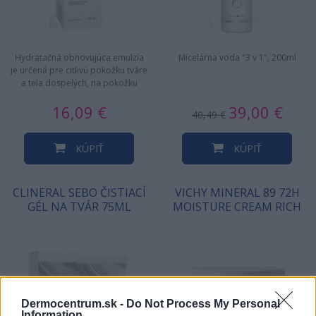
Hydratačná obnovujúca emulzia
Micelárna voda "3 v 1", 200ml
je určená pre citlivú pokožku tváre
a tela dospelých, na pokožku
podráždenú vplyvom…
16,09 €
39,00 €
40,49 €
KÚPIŤ
KÚPIŤ
CLINERAL SEBO ČISTIACÍ
VICHY MINERAL 89 72H
GÉL NA TVÁR 75ML
MOISTURE CREAM RICH
Dermocentrum.sk -
Do Not Process My Personal
Information