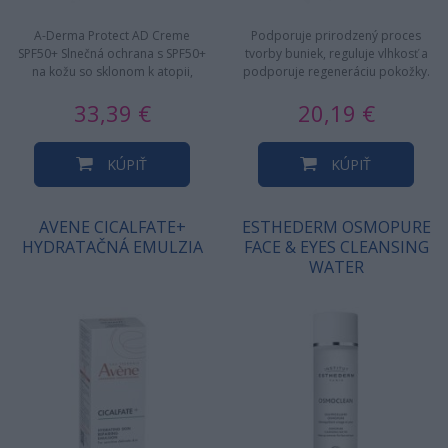
A-Derma Protect AD Creme
Podporuje prirodzený proces
SPF50+ Slnečná ochrana s SPF50+
tvorby buniek, reguluje vlhkosť a
na kožu so sklonom k atopii,
podporuje regeneráciu pokožky.
150ml
Vitamíny v spojení s…
33,39 €
20,19 €
KÚPIŤ
KÚPIŤ
AVENE CICALFATE+
ESTHEDERM OSMOPURE
HYDRATAČNÁ EMULZIA
FACE & EYES CLEANSING
WATER