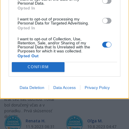
Personal Data.
Opted In
I want to opt-out of processing my
Personal Data for Targeted Advertising.
Opted In
I want to opt-out of Collection, Use,
Retention, Sale, and/or Sharing of my
Pripravte vašu pokožku
Starostlivosť o pleť v
Personal Data that Is Unrelated with the
na sychravé dni
lete
Purposes for which it was collected.
Opted Out
HODNOTENIE OBCHODU
CONFIRM
Data Deletion
Data Access
Privacy Policy
Objednávala som po prvý
Spokojnosť na 100%
krát cez váš obchod. Tovar
bol doručený včas a v
poriadku . Prvá skúsenosť
dobrá!
Renata H.
Oľga M.
11.9.2023 06:31
10.8.2023 04:47