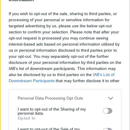
If you wish to opt-out of the sale, sharing to third parties, or
processing of your personal or sensitive information for
targeted advertising by us, please use the below opt-out
section to confirm your selection. Please note that after your
Jemný čistiaci gél na tvár vhodný
Krém pre zvýšenie hydratácie
opt-out request is processed you may continue seeing
na Seboroickú dermatitidu, je
pleti s bohatou textúrou. Svieži
interest-based ads based on personal information utilized by
obohatený o Minerály z Mŕtveho
ľahký krém, ktorý zaisťuje
us or personal information disclosed to third parties prior to
mora a aktívne…
dlhotrvajúcu hydratáciu po…
your opt-out. You may separately opt-out of the further
10,00 €
23,09 €
disclosure of your personal information by third parties on the
IAB’s list of downstream participants. This information may
KÚPIŤ
KÚPIŤ
also be disclosed by us to third parties on the
IAB’s List of
Downstream Participants
that may further disclose it to other
third parties.
Personal Data Processing Opt Outs
NAJNOVŠIE ČLÁNKY V
I want to opt-out of the Sharing of my
personal data.
NAŠOM BLOGU
Opted In
I want to opt-out of the Sale of my