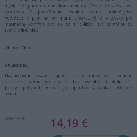
mydla, bez parfumu a bez konzervantov. Účinnosť čistenia, bez
vysušenia či podráždenia. Ideálna textúra zmierňujúca
podráždenie pleti na minimum. Obohatený o 4 zložky pre
maximálny komfort pleti už po 1. aplikácii. Na normálnu až
suchú citlivú pleť.
Objem: 200ml
APLIKÁCIA:
Navlhčenými rukami napeňte malé množstvo Toleriane
čistiaceho krému. Aplikujte na tvár, vyhnite sa okoliu očí.
Jemnými pohybmi pleť masírujte, opláchnite a zľahka osušte bez
trenia.
14,19 €
CENA S DPH