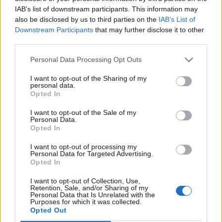
Pripravte vašu pokožku
Starostlivosť o pleť v
IAB’s list of downstream participants. This information may
na sychravé dni
lete
also be disclosed by us to third parties on the
IAB’s List of
Downstream Participants
that may further disclose it to other
HODNOTENIE OBCHODU
third parties.
Personal Data Processing Opt Outs
I want to opt-out of the Sharing of my
personal data.
Objednávala som po prvý
Spokojnosť na 100%
Opted In
krát cez váš obchod. Tovar
bol doručený včas a v
I want to opt-out of the Sale of my
Personal Data.
poriadku . Prvá skúsenosť
Opted In
dobrá!
Renata H.
Oľga M.
I want to opt-out of processing my
11.9.2023 06:31
10.8.2023 04:47
Personal Data for Targeted Advertising.
Opted In
I want to opt-out of Collection, Use,
Retention, Sale, and/or Sharing of my
Personal Data that Is Unrelated with the
Purposes for which it was collected.
Opted Out