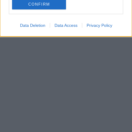
Získajte viac informácií o Dermocentrum.sk
CONFIRM
Data Deletion
Data Access
Privacy Policy