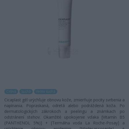
Citlivá
Suchá
Veľmi suchá
Cicaplast gél urýchľuje obnovu kože, zmierňuje pocity svrbenia a
napínania. Popraskaná, odretá alebo podráždená koža. Po
dermatologických zákrokoch a peelingu a známkach po
odstránení stehov. Okamžité upokojenie vďaka [Vitamín B5
(PANTHENOL 5%)] + [Termálna voda La Roche-Posay] a
urýchlenie obnovy epidermis [Madecassoseide] +