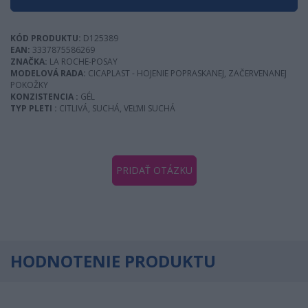
KÓD PRODUKTU:
D125389
EAN:
3337875586269
ZNAČKA:
LA ROCHE-POSAY
MODELOVÁ RADA:
CICAPLAST - HOJENIE POPRASKANEJ, ZAČERVENANEJ
POKOŽKY
KONZISTENCIA :
GÉL
TYP PLETI :
CITLIVÁ, SUCHÁ, VEĽMI SUCHÁ
PRIDAŤ OTÁZKU
HODNOTENIE PRODUKTU