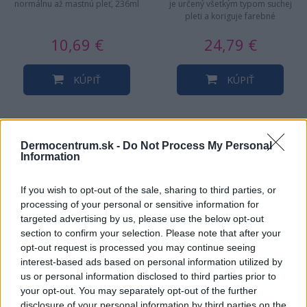
normálnu až mastnú pleť, 236ml
je určený všetkým typom suchej
pleti a koriguje farebné
nedokonalosti. Hydratuje,…
10,69 €
24,79 €
KÚPIŤ
KÚPIŤ
Dermocentrum.sk -
Do Not Process My Personal
Information
NAJNOVŠIE ČLÁNKY V
NAŠOM BLOGU
If you wish to opt-out of the sale, sharing to third parties, or
processing of your personal or sensitive information for
targeted advertising by us, please use the below opt-out
section to confirm your selection. Please note that after your
opt-out request is processed you may continue seeing
interest-based ads based on personal information utilized by
us or personal information disclosed to third parties prior to
your opt-out. You may separately opt-out of the further
disclosure of your personal information by third parties on the