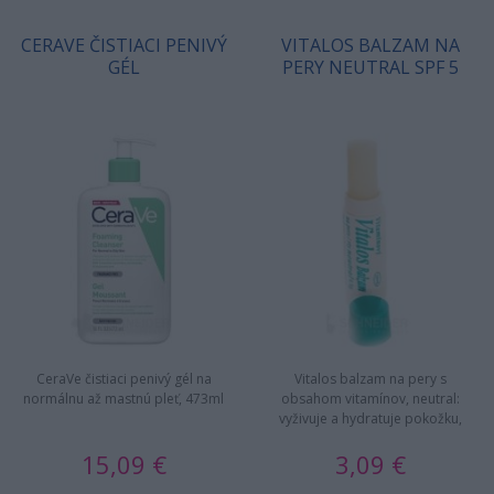
CERAVE ČISTIACI PENIVÝ
VITALOS BALZAM NA
GÉL
PERY NEUTRAL SPF 5
CeraVe čistiaci penivý gél na
Vitalos balzam na pery s
normálnu až mastnú pleť, 473ml
obsahom vitamínov, neutral:
vyživuje a hydratuje pokožku,
pôsobí hojivo na popraskané…
15,09 €
3,09 €