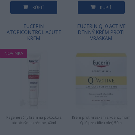
KÚPIŤ
KÚPIŤ
EUCERIN
EUCERIN Q10 ACTIVE
ATOPICONTROL ACUTE
DENNÝ KRÉM PROTI
KRÉM
VRÁSKAM
NOVINKA
Regeneračný krém na pokožku s
Krém proti vráskam s koenzýmom
atopickým ekzémov, 40ml
Q10 pre citlivú pleť, 50ml