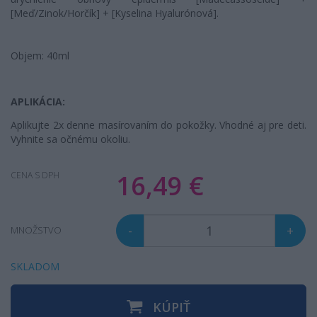
[Meď/Zinok/Horčík] + [Kyselina Hyalurónová].
Objem: 40ml
APLIKÁCIA:
Aplikujte 2x denne masírovaním do pokožky. Vhodné aj pre deti.
Vyhnite sa očnému okoliu.
16,49 €
CENA S DPH
-
+
MNOŽSTVO
SKLADOM
KÚPIŤ