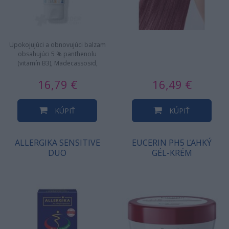
Upokojujúci a obnovujúci balzam
obsahujúci 5 % panthenolu
(vitamín B3), Madecassosid,
Tribióm (prebiotický komplex) a…
16,79 €
16,49 €
KÚPIŤ
KÚPIŤ
ALLERGIKA SENSITIVE
EUCERIN PH5 ĽAHKÝ
DUO
GÉL-KRÉM