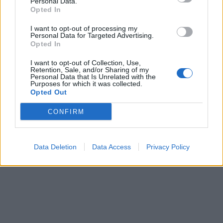
Personal Data.
dobrá!
Opted In
Renata H.
Oľga M.
11.9.2023 06:31
10.8.2023 04:47
I want to opt-out of processing my
Personal Data for Targeted Advertising.
Opted In
I want to opt-out of Collection, Use,
Retention, Sale, and/or Sharing of my
Personal Data that Is Unrelated with the
Purposes for which it was collected.
Opted Out
Získajte viac informácií o Dermocentrum.sk
CONFIRM
Data Deletion
Data Access
Privacy Policy