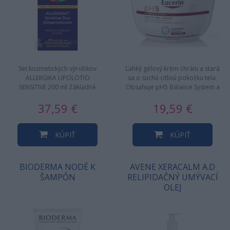
Set kozmetických výrobkov
Ľahký gélový krém chráni a stará
ALLERGIKA LIPOLOTIO
sa o suchú citlivú pokožku tela.
SENSITIVE 200 ml Základné
Obsahuje pH5 Balance System a
ošetrenie pokožky na ochranu
dexpantenol. Okamžite…
37,59 €
19,59 €
kožnej bariéry a…
KÚPIŤ
KÚPIŤ
BIODERMA NODÉ K
AVENE XERACALM A.D
ŠAMPÓN
RELIPIDAČNÝ UMÝVACÍ
OLEJ