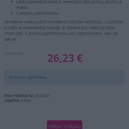
Ľahká nemastná textúra zanecháva pleť jemnú, pružnú a
matnú.
S jemnou parfumáciou.
Micelárna voda (Lotion micellaire) odstráni nečistoty z ovzdušia
a odlíči aj vodeodolný mejkap. Je vhodná pre citlivú aj veľmi
citlivú pleť. S jemnou parfumáciou, bez oplachovania.
Viac na
adc.sk
26,23 €
CENA S DPH
Dočasne vypredané
KÓD PRODUKTU:
D833481
ZNAČKA:
AVENE
PRIDAŤ OTÁZKU