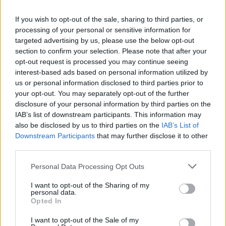
NAŠOM BLOGU
If you wish to opt-out of the sale, sharing to third parties, or
processing of your personal or sensitive information for
targeted advertising by us, please use the below opt-out
section to confirm your selection. Please note that after your
opt-out request is processed you may continue seeing
interest-based ads based on personal information utilized by
us or personal information disclosed to third parties prior to
your opt-out. You may separately opt-out of the further
Pripravte vašu pokožku
Starostlivosť o pleť v
disclosure of your personal information by third parties on the
na sychravé dni
lete
IAB’s list of downstream participants. This information may
also be disclosed by us to third parties on the
IAB’s List of
HODNOTENIE OBCHODU
Downstream Participants
that may further disclose it to other
third parties.
Personal Data Processing Opt Outs
I want to opt-out of the Sharing of my
Objednávala som po prvý
Spokojnosť na 100%
personal data.
krát cez váš obchod. Tovar
Opted In
bol doručený včas a v
poriadku . Prvá skúsenosť
I want to opt-out of the Sale of my