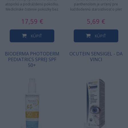
atopickú a podráždenú pokožku.
panthenolom je určený pre
Medicínske čistenie pokožky bez
každodennú starostlivosť o pleť
mydla na prevenciu…
udržuje pokožku v rovnováhe
17,59 €
5,69 €
po…
KÚPIŤ
KÚPIŤ
BIODERMA PHOTODERM
OCUTEIN SENSIGEL - DA
PEDIATRICS SPREJ SPF
VINCI
50+