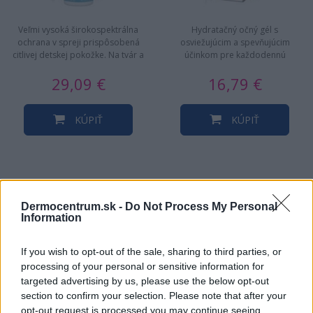
Veľmi vysoká širokospektrálna
Hydratačný očný gél s
ochrana v spreji prispôsobená
osviežujúcim a spevňujúcim
citlivej detskej pokožke. Na tvár a
účinkom pre každodennú
telo. Vhodné na…
starostlivosť o jemnú pleť v okolí
29,09 €
16,79 €
očí. …
KÚPIŤ
KÚPIŤ
NAJNOVŠIE ČLÁNKY V
Dermocentrum.sk -
Do Not Process My Personal
Information
NAŠOM BLOGU
If you wish to opt-out of the sale, sharing to third parties, or
processing of your personal or sensitive information for
targeted advertising by us, please use the below opt-out
section to confirm your selection. Please note that after your
opt-out request is processed you may continue seeing