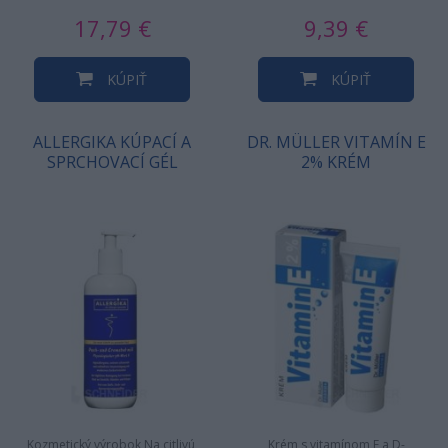
ochrannú bariéru pokožky.…
vlasov a lupinám. S pH…
17,79 €
9,39 €
KÚPIŤ
KÚPIŤ
ALLERGIKA KÚPACÍ A
DR. MÜLLER VITAMÍN E
SPRCHOVACÍ GÉL
2% KRÉM
Kozmetický výrobok Na citlivú,
Krém s vitamínom E a D-