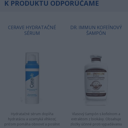
K PRODUKTU ODPORÚČAME
CERAVE HYDRATAČNÉ
DR. IMMUN KOFEÍNOVÝ
SÉRUM
ŠAMPÓN
Hydratačné sérum dopĺňa
Vlasový šampón s kofeínom a
hydratáciu a uzamyká vlhkosť,
extraktom z biokávy. Obsahuje
pričom pomáha obnoviť a posilniť
zložky účinné proti vypadávaniu