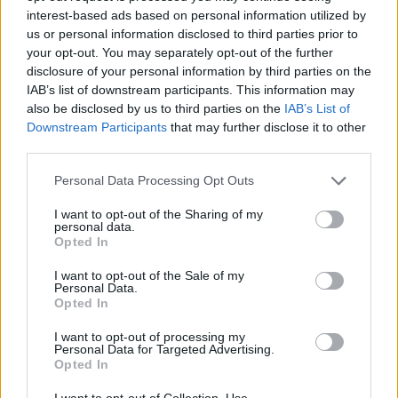
interest-based ads based on personal information utilized by
us or personal information disclosed to third parties prior to
your opt-out. You may separately opt-out of the further
Pripravte vašu pokožku
Starostlivosť o pleť v
disclosure of your personal information by third parties on the
na sychravé dni
lete
IAB’s list of downstream participants. This information may
also be disclosed by us to third parties on the
IAB’s List of
HODNOTENIE OBCHODU
Downstream Participants
that may further disclose it to other
third parties.
Personal Data Processing Opt Outs
Objednávala som po prvý
Spokojnosť na 100%
I want to opt-out of the Sharing of my
personal data.
krát cez váš obchod. Tovar
Opted In
bol doručený včas a v
poriadku . Prvá skúsenosť
I want to opt-out of the Sale of my
dobrá!
Personal Data.
Renata H.
Oľga M.
Opted In
11.9.2023 06:31
10.8.2023 04:47
I want to opt-out of processing my
Personal Data for Targeted Advertising.
Opted In
I want to opt-out of Collection, Use,