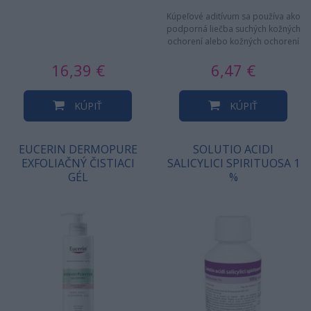
Kúpeľové aditívum sa používa ako
podporná liečba suchých kožných
ochorení alebo kožných ochorení
s olupovaním sa kože,…
16,39 €
6,47 €
KÚPIŤ
KÚPIŤ
EUCERIN DERMOPURE
SOLUTIO ACIDI
EXFOLIAČNÝ ČISTIACI
SALICYLICI SPIRITUOSA 1
GÉL
%