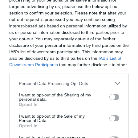
processing of your personal or sensitive information for
targeted advertising by us, please use the below opt-out
section to confirm your selection. Please note that after your
opt-out request is processed you may continue seeing
interest-based ads based on personal information utilized by
us or personal information disclosed to third parties prior to
your opt-out. You may separately opt-out of the further
Pripravte vašu pokožku
Starostlivosť o pleť v
disclosure of your personal information by third parties on the
na sychravé dni
lete
IAB’s list of downstream participants. This information may
also be disclosed by us to third parties on the
IAB’s List of
HODNOTENIE OBCHODU
Downstream Participants
that may further disclose it to other
third parties.
Personal Data Processing Opt Outs
I want to opt-out of the Sharing of my
Objednávala som po prvý
Spokojnosť na 100%
personal data.
krát cez váš obchod. Tovar
Opted In
bol doručený včas a v
poriadku . Prvá skúsenosť
I want to opt-out of the Sale of my
dobrá!
Personal Data.
Renata H.
Oľga M.
Opted In
11.9.2023 06:31
10.8.2023 04:47
I want to opt-out of processing my