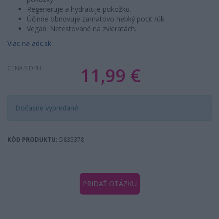
Regeneruje a hydratuje pokožku.
Účinne obnovuje zamatovo hebký pocit rúk.
Vegan. Netestované na zvieratách.
Viac na adc.sk
11,99 €
CENA S DPH
Dočasne vypredané
KÓD PRODUKTU:
D835378
PRIDAŤ OTÁZKU