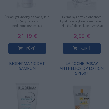
Čistiaci gél vhodný na tvár aj telo.
Dermálny roztok s obsahom
Určený na pleť s
kyseliny salicylovej v zriedenom
nedokonalosťami. Na
liehu čistí, dezinfikuje a vysušuje
každodenné použitie. Gél je
pokožku, pôsobí aj na…
21,19 €
2,56 €
nekomedogénny …
KÚPIŤ
KÚPIŤ
BIODERMA NODÉ K
LA ROCHE-POSAY
ŠAMPÓN
ANTHELIOS DP LOTION
SPF50+