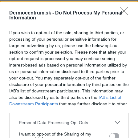
Dermocentrum.sk -
Do Not Process My Personal
NAJNOVŠIE ČLÁNKY V
Information
NAŠOM BLOGU
If you wish to opt-out of the sale, sharing to third parties, or
processing of your personal or sensitive information for
targeted advertising by us, please use the below opt-out
section to confirm your selection. Please note that after your
opt-out request is processed you may continue seeing
interest-based ads based on personal information utilized by
us or personal information disclosed to third parties prior to
your opt-out. You may separately opt-out of the further
disclosure of your personal information by third parties on the
Pripravte vašu pokožku
Starostlivosť o pleť v
na sychravé dni
lete
IAB’s list of downstream participants. This information may
also be disclosed by us to third parties on the
IAB’s List of
Downstream Participants
that may further disclose it to other
HODNOTENIE OBCHODU
third parties.
Personal Data Processing Opt Outs
I want to opt-out of the Sharing of my