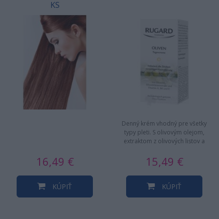
KS
Denný krém vhodný pre všetky
typy pleti. S olivovým olejom,
extraktom z olivových listov a
vitamínmi A, B6 a E.…
16,49 €
15,49 €
KÚPIŤ
KÚPIŤ