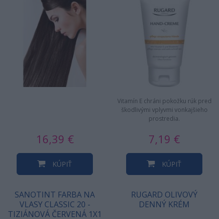
Vitamín E chráni pokožku rúk pred
škodlivými vplyvmi vonkajšieho
prostredia.
16,39 €
7,19 €
KÚPIŤ
KÚPIŤ
SANOTINT FARBA NA
RUGARD OLIVOVÝ
VLASY CLASSIC 20 -
DENNÝ KRÉM
TIZIÁNOVÁ ČERVENÁ 1X1