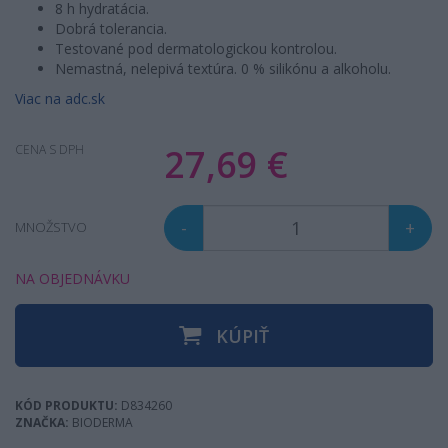
8 h hydratácia.
Dobrá tolerancia.
Testované pod dermatologickou kontrolou.
Nemastná, nelepivá textúra. 0 % silikónu a alkoholu.
Viac na adc.sk
27,69 €
CENA S DPH
-
+
MNOŽSTVO
NA OBJEDNÁVKU
KÚPIŤ
KÓD PRODUKTU:
D834260
ZNAČKA:
BIODERMA