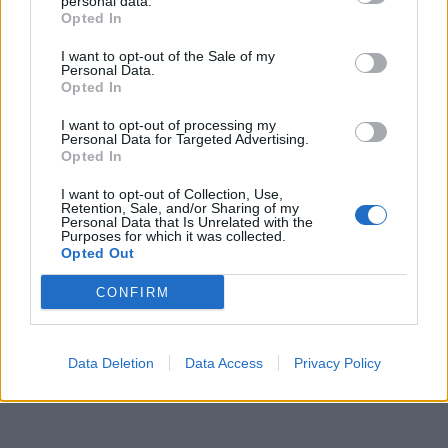
Objednávala som po prvý
Spokojnosť na 100%
personal data.
Opted In
krát cez váš obchod. Tovar
bol doručený včas a v
I want to opt-out of the Sale of my
poriadku . Prvá skúsenosť
Personal Data.
dobrá!
Opted In
Renata H.
Oľga M.
11.9.2023 06:31
10.8.2023 04:47
I want to opt-out of processing my
Personal Data for Targeted Advertising.
Opted In
I want to opt-out of Collection, Use,
Retention, Sale, and/or Sharing of my
Personal Data that Is Unrelated with the
Purposes for which it was collected.
Opted Out
Získajte viac informácií o Dermocentrum.sk
CONFIRM
Data Deletion
Data Access
Privacy Policy