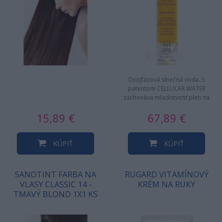
Dvojfázová slnečná voda. S
patentom CELLULAR WATER
zachováva mladistvosť pleti na
slnku a technológiou ADAPTASUN,
15,89 €
67,89 €
ktorá…
KÚPIŤ
KÚPIŤ
SANOTINT FARBA NA
RUGARD VITAMÍNOVÝ
VLASY CLASSIC 14 -
KRÉM NA RUKY
TMAVÝ BLOND 1X1 KS