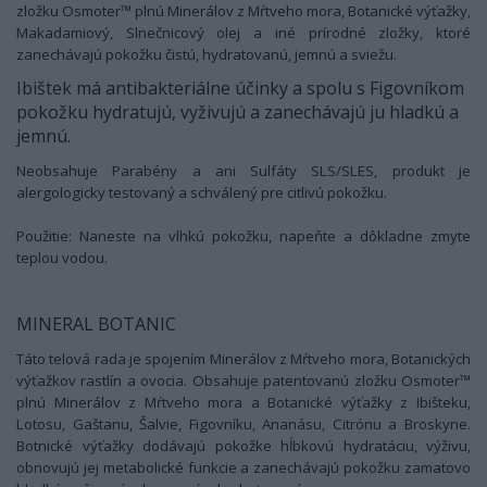
zložku Osmoter™ plnú Minerálov z Mŕtveho mora, Botanické výťažky,
Makadamiový, Slnečnicový olej a iné prírodné zložky, ktoré
zanechávajú pokožku čistú, hydratovanú, jemnú a sviežu.
Ibištek má antibakteriálne účinky a spolu s Figovníkom
pokožku hydratujú, vyživujú a zanechávajú ju hladkú a
jemnú.
Neobsahuje Parabény a ani Sulfáty SLS/SLES, produkt je
alergologicky testovaný a schválený pre citlivú pokožku.
Použitie: Naneste na vlhkú pokožku, napeňte a dôkladne zmyte
teplou vodou.
MINERAL BOTANIC
Táto telová rada je spojením Minerálov z Mŕtveho mora, Botanických
výťažkov rastlín a ovocia. Obsahuje patentovanú zložku Osmoter™
plnú Minerálov z Mŕtveho mora a Botanické výťažky z Ibišteku,
Lotosu, Gaštanu, Šalvie, Figovníku, Ananásu, Citrónu a Broskyne.
Botnické výťažky dodávajú pokožke hĺbkovú hydratáciu, výživu,
obnovujú jej metabolické funkcie a zanechávajú pokožku zamatovo