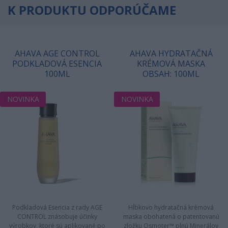
K PRODUKTU ODPORÚČAME
AHAVA AGE CONTROL
AHAVA HYDRATAČNÁ
PODKLADOVÁ ESENCIA
KRÉMOVÁ MASKA
100ML
OBSAH: 100ML
NOVINKA
NOVINKA
Podkladová Esencia z rady AGE
Hĺbkovo hydratačná krémová
CONTROL znásobuje účinky
maska obohatená o patentovanú
výrobkov, ktoré sú aplikované po
zložku Osmoter™ plnú Minerálov