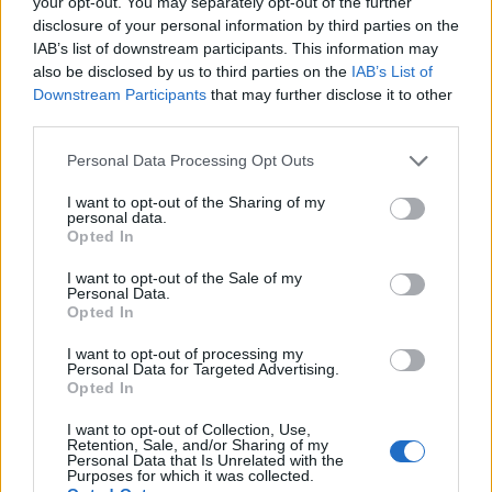
your opt-out. You may separately opt-out of the further
disclosure of your personal information by third parties on the
IAB’s list of downstream participants. This information may
also be disclosed by us to third parties on the
IAB’s List of
Pripravte vašu pokožku
Starostlivosť o pleť v
Downstream Participants
that may further disclose it to other
na sychravé dni
lete
third parties.
HODNOTENIE OBCHODU
Personal Data Processing Opt Outs
I want to opt-out of the Sharing of my
personal data.
Opted In
Objednávala som po prvý
Spokojnosť na 100%
I want to opt-out of the Sale of my
Personal Data.
krát cez váš obchod. Tovar
Opted In
bol doručený včas a v
poriadku . Prvá skúsenosť
I want to opt-out of processing my
dobrá!
Personal Data for Targeted Advertising.
Renata H.
Oľga M.
Opted In
11.9.2023 06:31
10.8.2023 04:47
I want to opt-out of Collection, Use,
Retention, Sale, and/or Sharing of my
Personal Data that Is Unrelated with the
Purposes for which it was collected.