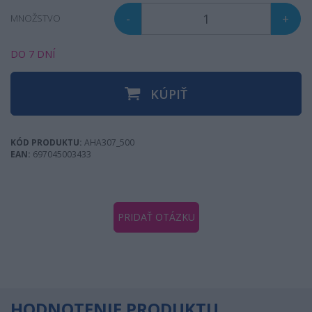
-
+
MNOŽSTVO
DO 7 DNÍ
KÚPIŤ
KÓD PRODUKTU:
AHA307_500
EAN:
697045003433
PRIDAŤ OTÁZKU
HODNOTENIE PRODUKTU