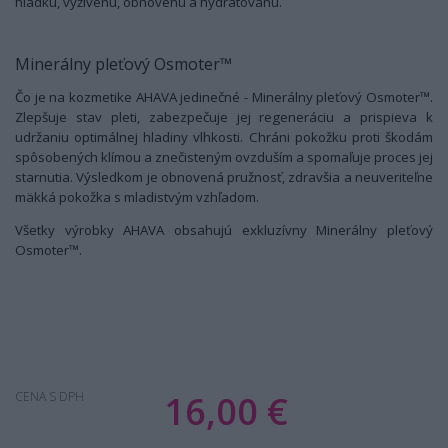
hladkú, vyživenú, obnovenú a hydratovanú.
Minerálny pleťový Osmoter™
Čo je na kozmetike AHAVA jedinečné - Minerálny pleťový Osmoter™.
Zlepšuje stav pleti, zabezpečuje jej regeneráciu a prispieva k
udržaniu optimálnej hladiny vlhkosti. Chráni pokožku proti škodám
spôsobených klímou a znečisteným ovzduším a spomaľuje proces jej
starnutia. Výsledkom je obnovená pružnosť, zdravšia a neuveriteľne
mäkká pokožka s mladistvým vzhľadom.
Všetky výrobky AHAVA obsahujú exkluzívny Minerálny pleťový
Osmoter™.
16,00 €
CENA S DPH