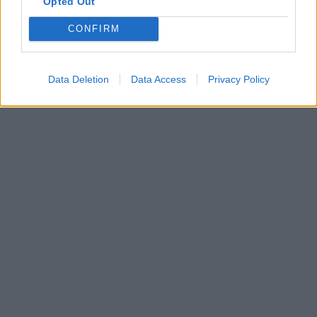
Opted Out
CONFIRM
Získajte viac informácií o Dermocentrum.sk
Data Deletion
Data Access
Privacy Policy