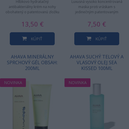
Hĺbkovo hydratačný
Luxusná vysoko koncentrovaná
antibakteriálny krém na nohy
maska proti vráskam s
obohatený o patentovanú zložku
jedinečným patentovaným
Osmoter™ plnú Minerálov z
komplexom pRetinol™,
13,50 €
7,50 €
Mŕtveho mora,…
exkluzívnou zmesou…
KÚPIŤ
KÚPIŤ
AHAVA MINERÁLNY
AHAVA SUCHÝ TELOVÝ A
SPRCHOVÝ GÉL OBSAH:
VLASOVÝ OLEJ SEA
200ML
KISSED 100ML
NOVINKA
NOVINKA