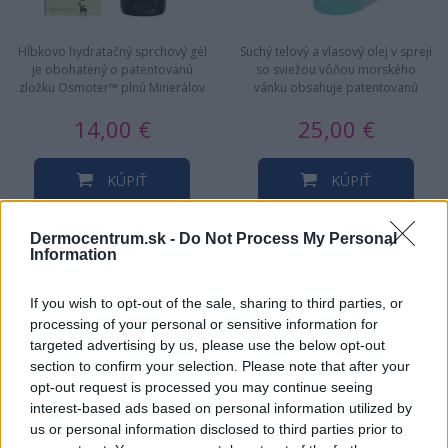
Hĺbkovo hydratačný sprchový gél
Suchý telový a vlasový olej v spreji
je obohatený o patentovanú
so sviežou vôňou morského
zložku Osmoter™ plnú Minerálov
vánku obsahuje patentovanú
z Mŕtveho mora a extrakt Aloe…
zložku Osmoter™, exkluzívnu…
14,00 €
25,00 €
KÚPIŤ
KÚPIŤ
Dermocentrum.sk -
Do Not Process My Personal
Information
NAJNOVŠIE ČLÁNKY V
If you wish to opt-out of the sale, sharing to third parties, or
processing of your personal or sensitive information for
NAŠOM BLOGU
targeted advertising by us, please use the below opt-out
section to confirm your selection. Please note that after your
opt-out request is processed you may continue seeing
interest-based ads based on personal information utilized by
us or personal information disclosed to third parties prior to