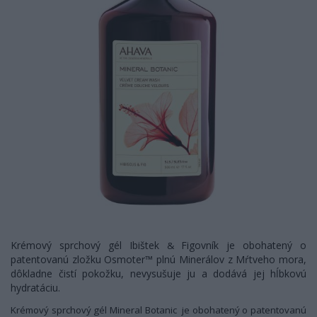
Krémový sprchový gél Ibištek
Figovník je
obohatený o
&
patentovanú zložku Osmoter™ plnú Minerálov z Mŕtveho mora,
dôkladne čistí pokožku, nevysušuje ju a dodává jej hĺbkovú
hydratáciu.
Krémový sprchový gél Mineral Botanic je obohatený o patentovanú