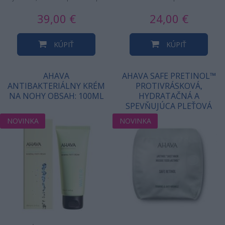
jej nanesení a prenikajú do…
a Bahna z Mŕtveho mora,…
39,00 €
24,00 €
KÚPIŤ
KÚPIŤ
AHAVA
AHAVA SAFE PRETINOL™
ANTIBAKTERIÁLNY KRÉM
PROTIVRÁSKOVÁ,
NA NOHY OBSAH: 100ML
HYDRATAČNÁ A
SPEVŇUJÚCA PLEŤOVÁ
MASKA SHEET MASK
NOVINKA
NOVINKA
17GR