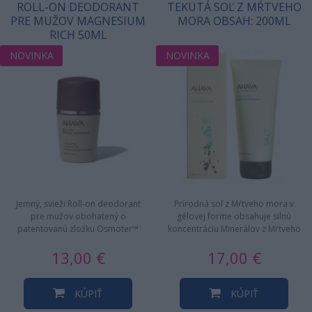
ROLL-ON DEODORANT
TEKUTÁ SOĽ Z MŔTVEHO
PRE MUŽOV MAGNESIUM
MORA OBSAH: 200ML
RICH 50ML
NOVINKA
NOVINKA
Jemný, svieži Roll-on deodorant
Prírodná soľ z Mŕtveho mora v
pre mužov obohatený o
gélovej forme obsahuje silnú
patentovanú zložku Osmoter™
koncentráciu Minerálov z Mŕtveho
plnú Minerálov z Mŕtveho mora
mora a to neuveriteľných 34…
13,00 €
17,00 €
a…
KÚPIŤ
KÚPIŤ