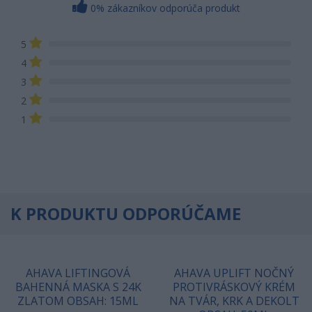
0% zákazníkov odporúča produkt
5
4
3
2
1
K PRODUKTU ODPORÚČAME
AHAVA LIFTINGOVÁ
AHAVA UPLIFT NOČNÝ
BAHENNÁ MASKA S 24K
PROTIVRÁSKOVÝ KRÉM
ZLATOM OBSAH: 15ML
NA TVÁR, KRK A DEKOLT