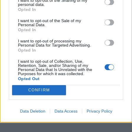
I want to opt-out of the Sharing of my
personal data.
Opted In
I want to opt-out of the Sale of my
Personal Data.
Objednávala som po prvý
Spokojnosť na 100%
Opted In
krát cez váš obchod. Tovar
bol doručený včas a v
I want to opt-out of processing my
poriadku . Prvá skúsenosť
Personal Data for Targeted Advertising.
dobrá!
Opted In
Renata H.
Oľga M.
11.9.2023 06:31
10.8.2023 04:47
I want to opt-out of Collection, Use,
Retention, Sale, and/or Sharing of my
Personal Data that Is Unrelated with the
Purposes for which it was collected.
Opted Out
CONFIRM
Získajte viac informácií o Dermocentrum.sk
Data Deletion
Data Access
Privacy Policy