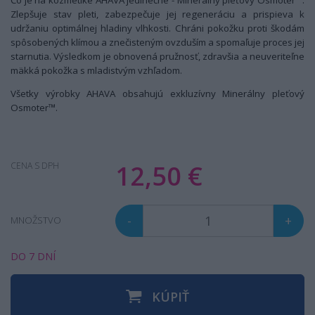
Čo je na kozmetike AHAVA jedinečné - Minerálny pleťový Osmoter™.
Zlepšuje stav pleti, zabezpečuje jej regeneráciu a prispieva k
udržaniu optimálnej hladiny vlhkosti. Chráni pokožku proti škodám
spôsobených klímou a znečisteným ovzduším a spomaľuje proces jej
starnutia. Výsledkom je obnovená pružnosť, zdravšia a neuveriteľne
mäkká pokožka s mladistvým vzhľadom.
Všetky výrobky AHAVA obsahujú exkluzívny Minerálny pleťový
Osmoter™.
12,50 €
CENA S DPH
-
+
MNOŽSTVO
DO 7 DNÍ
KÚPIŤ