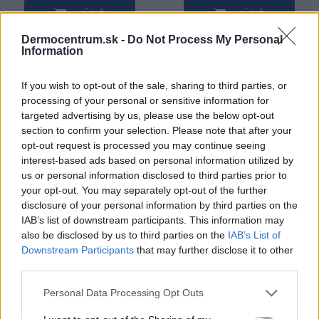
KÚPIŤ
KÚPIŤ
Dermocentrum.sk -
Do Not Process My Personal
Information
If you wish to opt-out of the sale, sharing to third parties, or
NAJNOVŠIE ČLÁNKY V
processing of your personal or sensitive information for
targeted advertising by us, please use the below opt-out
NAŠOM BLOGU
section to confirm your selection. Please note that after your
opt-out request is processed you may continue seeing
interest-based ads based on personal information utilized by
us or personal information disclosed to third parties prior to
your opt-out. You may separately opt-out of the further
disclosure of your personal information by third parties on the
IAB’s list of downstream participants. This information may
also be disclosed by us to third parties on the
IAB’s List of
Downstream Participants
that may further disclose it to other
Pripravte vašu pokožku
Starostlivosť o pleť v
third parties.
na sychravé dni
lete
Personal Data Processing Opt Outs
HODNOTENIE OBCHODU