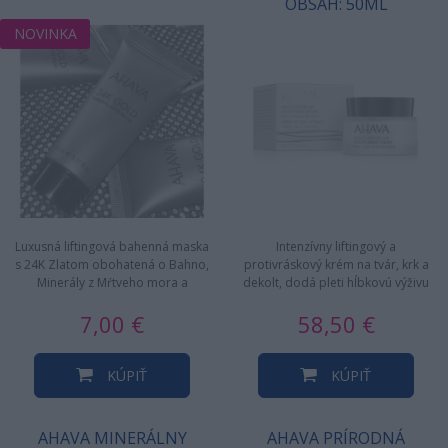
OBSAH: 50ML
NOVINKA
Luxusná liftingová bahenná maska
Intenzívny liftingový a
s 24K Zlatom obohatená o Bahno,
protivráskový krém na tvár, krk a
Minerály z Mŕtveho mora a
dekolt, dodá pleti hĺbkovú výživu
24Karátové Zlato. Odhaľte…
a hydratáciu, redukuje…
7,00 €
58,50 €
KÚPIŤ
KÚPIŤ
AHAVA MINERÁLNY
AHAVA PRÍRODNÁ