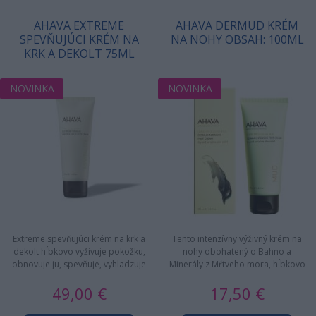
AHAVA EXTREME
AHAVA DERMUD KRÉM
SPEVŇUJÚCI KRÉM NA
NA NOHY OBSAH: 100ML
KRK A DEKOLT 75ML
NOVINKA
NOVINKA
Extreme spevňujúci krém na krk a
Tento intenzívny výživný krém na
dekolt hĺbkovo vyživuje pokožku,
nohy obohatený o Bahno a
obnovuje ju, spevňuje, vyhladzuje
Minerály z Mŕtveho mora, hĺbkovo
a vyživuje. Krém je…
hydratuje a vyživuje veľmi…
49,00 €
17,50 €