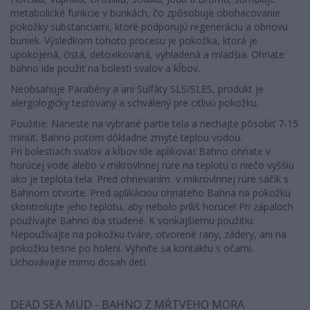
metabolické funkcie v bunkách, čo zpôsobuje obohacovanie
pokožky substanciami, ktoré podporujú regeneráciu a obnovu
buniek. Výsledkom tohoto procesu je pokožka, ktorá je
upokojená, čistá, detoxikovaná, vyhladená a mladšia. Ohriate
bahno ide použiť na bolesti svalov a kĺbov.
Neobsahuje Parabény a ani Sulfáty SLS/SLES, produkt je
alergologicky testovaný a schválený pre citlivú pokožku.
Použitie: Naneste na vybrané partie tela a nechajte pôsobiť 7-15
minút. Bahno potom dôkladne zmyte teplou vodou.
Pri bolestiach svalov a kĺbov ide aplikovať Bahno ohriate v
horúcej vode alebo v mikrovlnnej rúre na teplotu o niečo vyššiu
ako je teplota tela. Pred ohrievaním v mikrovlnnej rúre sáčik s
Bahnom otvorte. Pred aplikáciou ohriateho Bahna na pokožku
skontrolujte jeho teplotu, aby nebolo príliš horúce! Pri zápaloch
používajte Bahno iba studené. K vonkajšiemu použitiu.
Nepoužívajte na pokožku tváre, otvorené rany, zádery, ani na
pokožku tesne po holení. Vyhnite sa kontaktu s očami.
Uchovávajte mimo dosah detí.
DEAD SEA MUD - BAHNO Z MŔTVEHO MORA