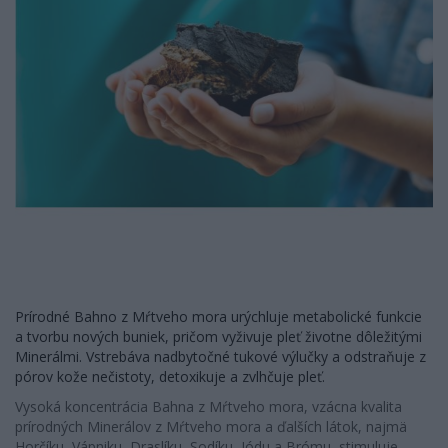
Prírodné Bahno z Mŕtveho mora urýchluje metabolické funkcie
a tvorbu nových buniek, pričom vyživuje pleť životne dôležitými
Minerálmi. Vstrebáva nadbytočné tukové výlučky a odstraňuje z
pórov kože nečistoty, detoxikuje a zvlhčuje pleť.
Vysoká koncentrácia Bahna z Mŕtveho mora, vzácna kvalita
prírodných Minerálov z Mŕtveho mora a ďalších látok, najmä
Horčíku, Vápniku, Draslíku, Sodíku, Jódu a Brómu, stimuluje