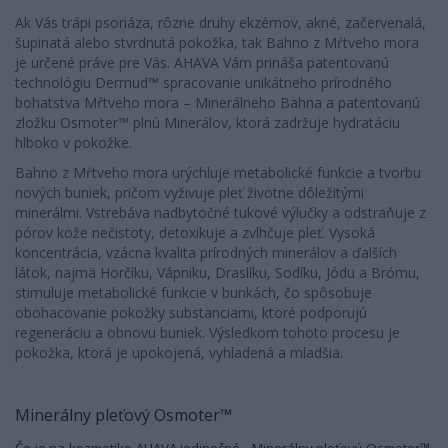
Ak Vás trápi psoriáza, rôzne druhy ekzémov, akné, začervenalá,
šupinatá alebo stvrdnutá pokožka, tak Bahno z Mŕtveho mora
je určené práve pre Vás. AHAVA Vám prináša patentovanú
technológiu Dermud™ spracovanie unikátneho prírodného
bohatstva Mŕtveho mora – Minerálneho Bahna a patentovanú
zložku Osmoter™ plnú Minerálov, ktorá zadržuje hydratáciu
hlboko v pokožke.
Bahno z Mŕtveho mora urýchluje metabolické funkcie a tvorbu
nových buniek, pričom vyživuje pleť životne dôležitými
minerálmi. Vstrebáva nadbytočné tukové výlučky a odstraňuje z
pórov kože nečistoty, detoxikuje a zvlhčuje pleť. Vysoká
koncentrácia, vzácna kvalita prírodných minerálov a ďalších
látok, najmä Horčíku, Vápniku, Draslíku, Sodíku, Jódu a Brómu,
stimuluje metabolické funkcie v bunkách, čo spôsobuje
obohacovanie pokožky substanciami, ktoré podporujú
regeneráciu a obnovu buniek. Výsledkom tohoto procesu je
pokožka, ktorá je upokojená, vyhladená a mladšia.
Minerálny pleťový Osmoter™