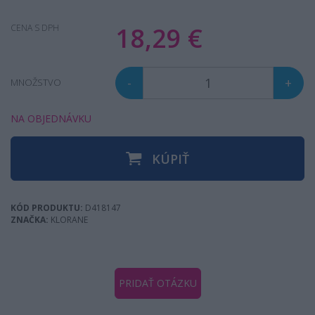
18,29 €
CENA S DPH
-
+
MNOŽSTVO
NA OBJEDNÁVKU
KÚPIŤ
KÓD PRODUKTU:
D418147
ZNAČKA:
KLORANE
PRIDAŤ OTÁZKU