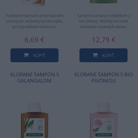
Panthenol šampón proti lupinám
Šampón na vlasy s výťažkom z
určený pri zvýšenej tvorbe lupín,
bio žihľavy. Vhodný na časté
pri vypadávaní vlasov pri
umývanie mastných vlasov.
poruchách rastu vlasov …
Obsahuje 85% prírodných zložiek.
6,69 €
12,79 €
KÚPIŤ
KÚPIŤ
KLORANE ŠAMPÓN S
KLORANE ŠAMPÓN S BIO
GALANGALOM
PIVÓNIOU