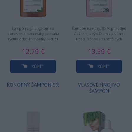
Šampón s galangalom na
Šampón na vlasy, 85 % prírodné
obnovenie rovnováhy pomáha
zloženie, s výťažkom z pivónie.
rýchlo odstrániť všetky suché i
Bez silikónov a minerálnych
mastné lupiny. Jeho zloženie s
olejov. Určený na citlivú…
12,79 €
13,59 €
87%…
KÚPIŤ
KÚPIŤ
KONOPNÝ ŠAMPÓN 5%
VLASOVÉ HNOJIVO
ŠAMPÓN