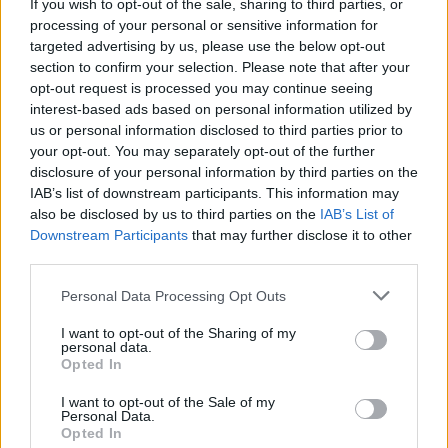
If you wish to opt-out of the sale, sharing to third parties, or
processing of your personal or sensitive information for
targeted advertising by us, please use the below opt-out
section to confirm your selection. Please note that after your
opt-out request is processed you may continue seeing
interest-based ads based on personal information utilized by
us or personal information disclosed to third parties prior to
your opt-out. You may separately opt-out of the further
Pripravte vašu pokožku
Starostlivosť o pleť v
disclosure of your personal information by third parties on the
na sychravé dni
lete
IAB’s list of downstream participants. This information may
also be disclosed by us to third parties on the
IAB’s List of
HODNOTENIE OBCHODU
Downstream Participants
that may further disclose it to other
third parties.
Personal Data Processing Opt Outs
I want to opt-out of the Sharing of my
Objednávala som po prvý
Spokojnosť na 100%
personal data.
krát cez váš obchod. Tovar
Opted In
bol doručený včas a v
poriadku . Prvá skúsenosť
I want to opt-out of the Sale of my
Personal Data.
dobrá!
Renata H.
Oľga M.
Opted In