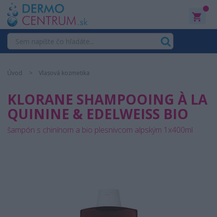
0
Úvod
Vlasová kozmetika
KLORANE SHAMPOOING À LA
QUININE & EDELWEISS BIO
šampón s chinínom a bio plesnivcom alpským 1x400ml