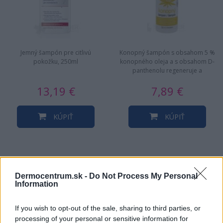
Jemný šampón pre citlivú
Konopný šampón s obsahom 5 %
pokožku, 250ml
konopného oleja a s obsahom D-
panthenolu regeneruje a
hydratuje vlasovú pokožku
13,19 €
7,89 €
vhodný na…
KÚPIŤ
KÚPIŤ
NAJNOVŠIE ČLÁNKY V
Dermocentrum.sk -
Do Not Process My Personal
Information
NAŠOM BLOGU
If you wish to opt-out of the sale, sharing to third parties, or
processing of your personal or sensitive information for