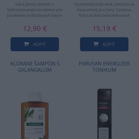
Extra jemný šampón s
Kozmetický prípravok, šampón na
hydrolyzovaným keratínom pre
vlasy určený pre ženy. Šampón,
posilnenie poškodených vlasov
ktorý dodáva koncentrované
živiny pre vlasovú pokožku,…
12,90 €
15,19 €
KÚPIŤ
KÚPIŤ
KLORANE ŠAMPÓN S
PARUSAN ENERGIZER
GALANGALOM
TONIKUM