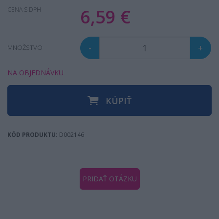
6,59 €
CENA S DPH
-
+
MNOŽSTVO
NA OBJEDNÁVKU
KÚPIŤ
KÓD PRODUKTU:
D002146
PRIDAŤ OTÁZKU