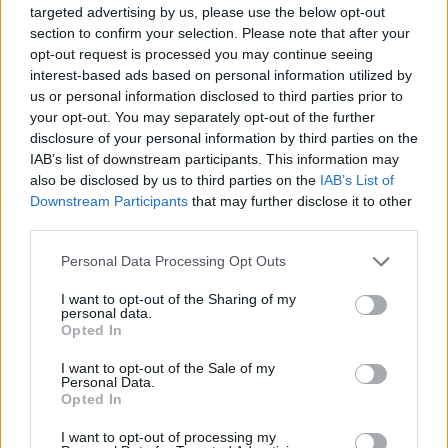
targeted advertising by us, please use the below opt-out
section to confirm your selection. Please note that after your
opt-out request is processed you may continue seeing
interest-based ads based on personal information utilized by
us or personal information disclosed to third parties prior to
your opt-out. You may separately opt-out of the further
Pripravte vašu pokožku
Starostlivosť o pleť v
disclosure of your personal information by third parties on the
na sychravé dni
lete
IAB’s list of downstream participants. This information may
also be disclosed by us to third parties on the
IAB’s List of
HODNOTENIE OBCHODU
Downstream Participants
that may further disclose it to other
third parties.
Personal Data Processing Opt Outs
I want to opt-out of the Sharing of my
Objednávala som po prvý
Spokojnosť na 100%
personal data.
krát cez váš obchod. Tovar
Opted In
bol doručený včas a v
poriadku . Prvá skúsenosť
I want to opt-out of the Sale of my
dobrá!
Personal Data.
Renata H.
Oľga M.
Opted In
11.9.2023 06:31
10.8.2023 04:47
I want to opt-out of processing my