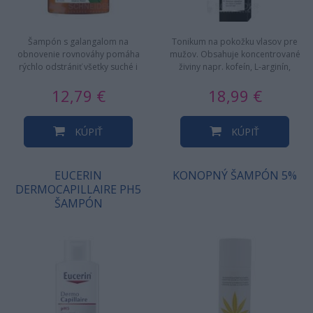
Šampón s galangalom na
Tonikum na pokožku vlasov pre
obnovenie rovnováhy pomáha
mužov. Obsahuje koncentrované
rýchlo odstrániť všetky suché i
živiny napr. kofeín, L-arginín,
mastné lupiny. Jeho zloženie s
vitamín B3 a špeciálny…
12,79 €
18,99 €
87%…
KÚPIŤ
KÚPIŤ
EUCERIN
KONOPNÝ ŠAMPÓN 5%
DERMOCAPILLAIRE PH5
ŠAMPÓN