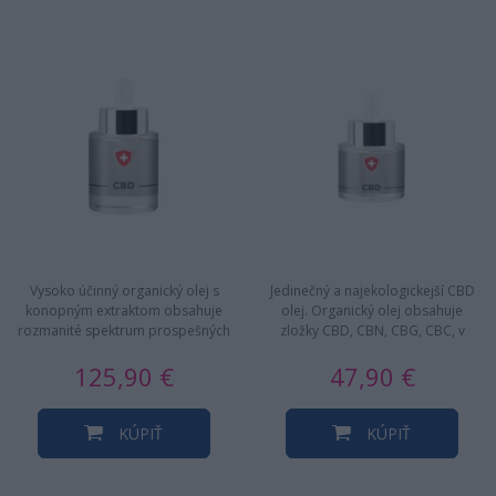
Vysoko účinný organický olej s
Jedinečný a najekologickejší CBD
konopným extraktom obsahuje
olej. Organický olej obsahuje
rozmanité spektrum prospešných
zložky CBD, CBN, CBG, CBC, v
fytozlúčenín, vrátane mnohých…
úplnej zhode s legislatívou…
125,90 €
47,90 €
KÚPIŤ
KÚPIŤ