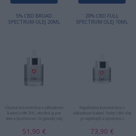
5% CBD BROAD
20% CBD FULL
SPECTRUM OLEJ 20ML
SPECTRUM OLEJ 10ML
Úžasná koncentrácia v základnom
Najsilnejšia koncentrácia v
balení s 0% THC, vhodná aj pre
základnom balení. Tento CBD olej
deti a športovcov. Organický olej
je najsilnejší a vyrobený z
obsahuje rozmanité…
najkvalitnejších výťažkov…
51,90 €
73,90 €