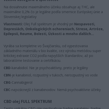
Na dosiahnutie maximálneho účinku obsahuje aj THC, ale
maximálne 0,2% čo je legálne podľa smernice Európskej únie a
Slovenskej legislatívy
Vlastnosti:
Olej Full spektrum je vhodný pri
Nespavosti,
Depresiách, Onkologických ochoreniach, Strese, Artróze,
Epilepsii, Reume, Bolesti, Úzkosti a mnoho ďalších...
Vyrába sa kompletne vo Švajčiarsku, od vypestovania
základného materiálu v bio kvalite, cez výrobu metódou super
kritickej extraxie CO2 podľa najvyšších štandardov, až po
laboratórne testovanie a certifikáciu.
CBD
-kanabidiol. Nie je psychoaktívny, preto je legálny
CBN
-je kanabinol, rozpustný v tukoch, nerozpustný vo vode
CBG
-Cannabigerol
CBC
-najvzácnejší z kanabinoidov. Nemá psychoaktívne účinky
CBD olej FULL SPEKTRUM
Tento unikátny CBD olej neobsahuje žiadne parabény, žiadne