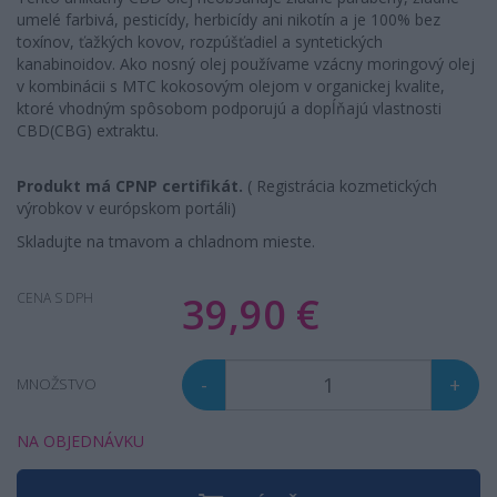
umelé farbivá, pesticídy, herbicídy ani nikotín a je 100% bez
toxínov, ťažkých kovov, rozpúšťadiel a syntetických
kanabinoidov. Ako nosný olej používame vzácny moringový olej
v kombinácii s MTC kokosovým olejom v organickej kvalite,
ktoré vhodným spôsobom podporujú a dopĺňajú vlastnosti
CBD(CBG) extraktu.
Produkt má CPNP certifikát.
( Registrácia kozmetických
výrobkov v európskom portáli)
Skladujte na tmavom a chladnom mieste.
39,90 €
CENA S DPH
-
+
MNOŽSTVO
NA OBJEDNÁVKU