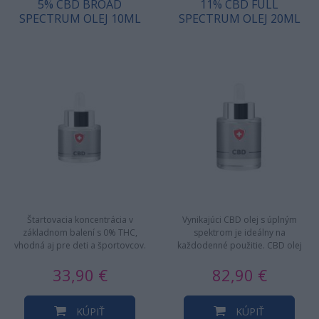
5% CBD BROAD
11% CBD FULL
SPECTRUM OLEJ 10ML
SPECTRUM OLEJ 20ML
Štartovacia koncentrácia v
Vynikajúci CBD olej s úplným
základnom balení s 0% THC,
spektrom je ideálny na
vhodná aj pre deti a športovcov.
každodenné použitie. CBD olej
Organický konopný olej
prechádza prísnym extrakčným
33,90 €
82,90 €
obsahuje…
procesom…
KÚPIŤ
KÚPIŤ