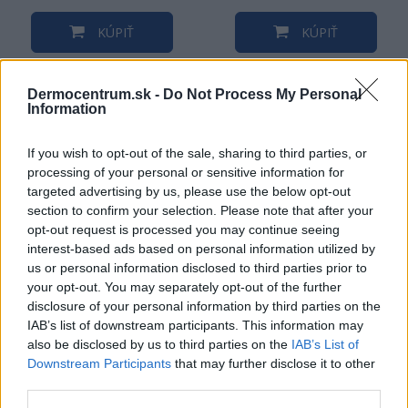
KÚPIŤ
KÚPIŤ
Dermocentrum.sk -
Do Not Process My Personal
Information
NAJNOVŠIE ČLÁNKY V
If you wish to opt-out of the sale, sharing to third parties, or
NAŠOM BLOGU
processing of your personal or sensitive information for
targeted advertising by us, please use the below opt-out
section to confirm your selection. Please note that after your
opt-out request is processed you may continue seeing
interest-based ads based on personal information utilized by
us or personal information disclosed to third parties prior to
your opt-out. You may separately opt-out of the further
disclosure of your personal information by third parties on the
IAB’s list of downstream participants. This information may
Pripravte vašu pokožku
Starostlivosť o pleť v
also be disclosed by us to third parties on the
IAB’s List of
na sychravé dni
lete
Downstream Participants
that may further disclose it to other
third parties.