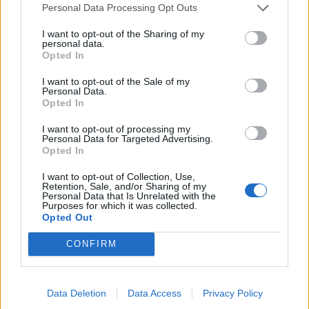
HODNOTENIE OBCHODU
Personal Data Processing Opt Outs
I want to opt-out of the Sharing of my
personal data.
Opted In
Objednávala som po prvý
Spokojnosť na 100%
I want to opt-out of the Sale of my
krát cez váš obchod. Tovar
Personal Data.
bol doručený včas a v
Opted In
poriadku . Prvá skúsenosť
dobrá!
I want to opt-out of processing my
Renata H.
Oľga M.
Personal Data for Targeted Advertising.
11.9.2023 06:31
10.8.2023 04:47
Opted In
I want to opt-out of Collection, Use,
Retention, Sale, and/or Sharing of my
Personal Data that Is Unrelated with the
Purposes for which it was collected.
Opted Out
CONFIRM
Získajte viac informácií o Dermocentrum.sk
Data Deletion
Data Access
Privacy Policy