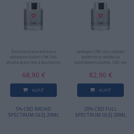
Štartovacia koncentrácia v
Vynikajúci CBD olej s úplným
základnom balení s 0% THC,
spektrom je ideálny na
vhodná aj pre deti a športovcov.
každodenné použitie. CBD olej
Organický olej obsahuje…
prechádza prísnym extrakčným
68,90 €
82,90 €
procesom…
KÚPIŤ
KÚPIŤ
5% CBD BROAD
20% CBD FULL
SPECTRUM OLEJ 20ML
SPECTRUM OLEJ 20ML