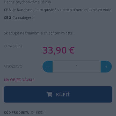
žiadne psychoaktívne účinky.
CBN
-je Kanabinol, je rozpustné v tukoch a nerozpustné vo vode.
CBG
-Cannabigerol
Skladujte na tmavom a chladnom mieste.
33,90 €
CENA S DPH
-
+
MNOŽSTVO
NA OBJEDNÁVKU
KÚPIŤ
KÓD PRODUKTU:
D418354