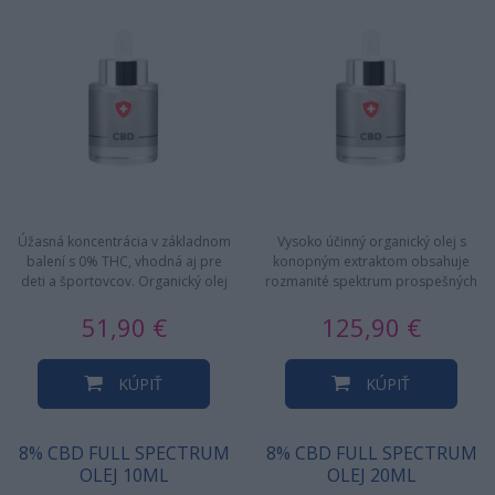
Úžasná koncentrácia v základnom
Vysoko účinný organický olej s
balení s 0% THC, vhodná aj pre
konopným extraktom obsahuje
deti a športovcov. Organický olej
rozmanité spektrum prospešných
obsahuje rozmanité…
fytozlúčenín, vrátane mnohých…
51,90 €
125,90 €
KÚPIŤ
KÚPIŤ
8% CBD FULL SPECTRUM
8% CBD FULL SPECTRUM
OLEJ 10ML
OLEJ 20ML