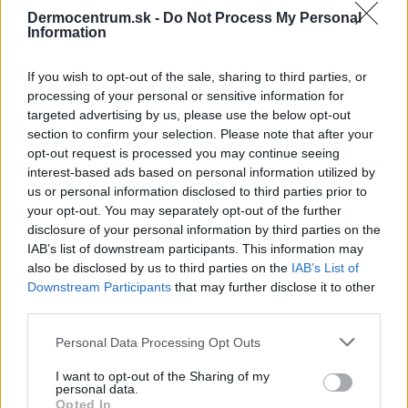
Dermocentrum.sk -
Do Not Process My Personal
Information
NAJNOVŠIE ČLÁNKY V
If you wish to opt-out of the sale, sharing to third parties, or
NAŠOM BLOGU
processing of your personal or sensitive information for
targeted advertising by us, please use the below opt-out
section to confirm your selection. Please note that after your
opt-out request is processed you may continue seeing
interest-based ads based on personal information utilized by
us or personal information disclosed to third parties prior to
your opt-out. You may separately opt-out of the further
disclosure of your personal information by third parties on the
IAB’s list of downstream participants. This information may
Pripravte vašu pokožku
Starostlivosť o pleť v
also be disclosed by us to third parties on the
IAB’s List of
na sychravé dni
lete
Downstream Participants
that may further disclose it to other
third parties.
HODNOTENIE OBCHODU
Personal Data Processing Opt Outs
I want to opt-out of the Sharing of my
personal data.
Opted In