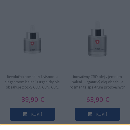
Revolučná novinka v krásnom a
Inovatívny CBD olej v jemnom
elegantnom balení. Organický olej
balení. Organický olej obsahuje
obsahuje zložky CBD, CBN, CBG,
rozmanité spektrum prospešných
CBC, v úplnej zhode s…
fytozlúčenín, vrátane…
39,90 €
63,90 €
KÚPIŤ
KÚPIŤ