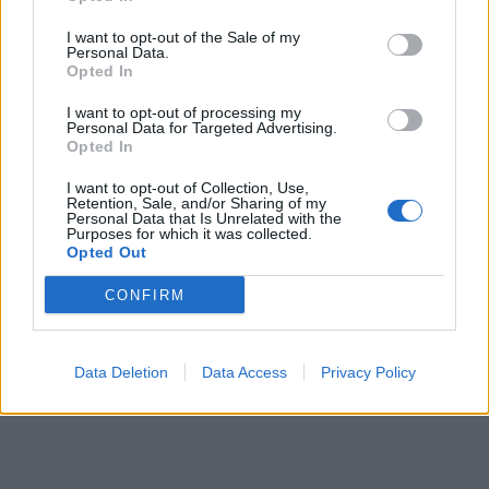
Objednávala som po prvý
Spokojnosť na 100%
krát cez váš obchod. Tovar
I want to opt-out of the Sale of my
Personal Data.
bol doručený včas a v
Opted In
poriadku . Prvá skúsenosť
dobrá!
I want to opt-out of processing my
Renata H.
Oľga M.
Personal Data for Targeted Advertising.
11.9.2023 06:31
10.8.2023 04:47
Opted In
I want to opt-out of Collection, Use,
Retention, Sale, and/or Sharing of my
Personal Data that Is Unrelated with the
Purposes for which it was collected.
Opted Out
CONFIRM
Získajte viac informácií o Dermocentrum.sk
Data Deletion
Data Access
Privacy Policy