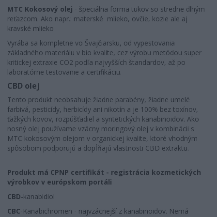
MTC Kokosový olej
- špeciálna forma tukov so stredne dlhým
reťazcom. Ako napr.: materské mlieko, ovčie, kozie ale aj
kravské mlieko
Vyrába sa kompletne vo Švajčiarsku, od vypestovania
základného materiálu v bio kvalite, cez výrobu metódou super
kritickej extraxie CO2 podľa najvyšších štandardov, až po
laboratórne testovanie a certifikáciu.
CBD olej
Tento produkt neobsahuje žiadne parabény, žiadne umelé
farbivá, pesticídy, herbicídy ani nikotín a je 100% bez toxínov,
ťažkých kovov, rozpúšťadiel a syntetických kanabinoidov. Ako
nosný olej používame vzácny moringový olej v kombinácii s
MTC kokosovým olejom v organickej kvalite, ktoré vhodným
spôsobom podporujú a dopĺňajú vlastnosti CBD extraktu.
Produkt má CPNP certifikát - registrácia kozmetických
výrobkov v európskom portáli
CBD
-kanabidiol
CBC
-Kanabichromen - najvzácnejší z kanabinoidov. Nemá