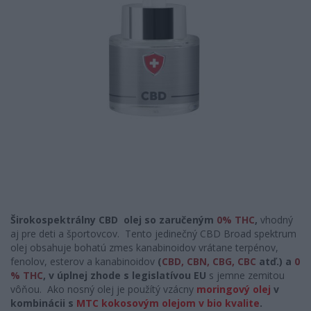
Širokospektrálny CBD olej so zaručeným
0% THC
,
vhodný
aj pre deti a športovcov. Tento jedinečný CBD Broad spektrum
olej obsahuje bohatú zmes kanabinoidov vrátane
terpénov,
fenolov, esterov a kanabinoidov
(
CBD, CBN, CBG, CBC
atď.) a
0
% THC
, v úplnej zhode s legislatívou EU
s jemne zemitou
vôňou. Ako nosný olej je použítý vzácny
moringový olej
v
kombinácii s
MTC kokosovým olejom v bio kvalite
.