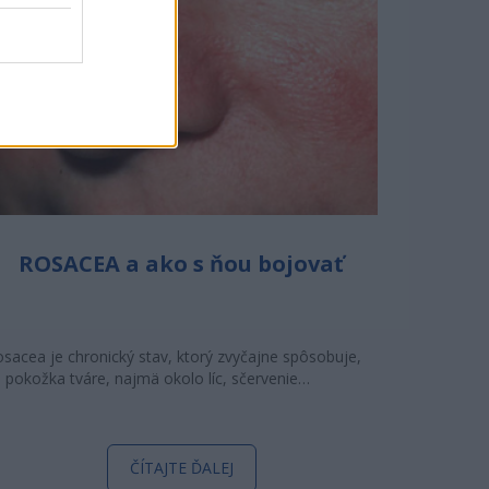
ROSACEA a ako s ňou bojovať
sacea je chronický stav, ktorý zvyčajne spôsobuje,
 pokožka tváre, najmä okolo líc, sčervenie…
ČÍTAJTE ĎALEJ