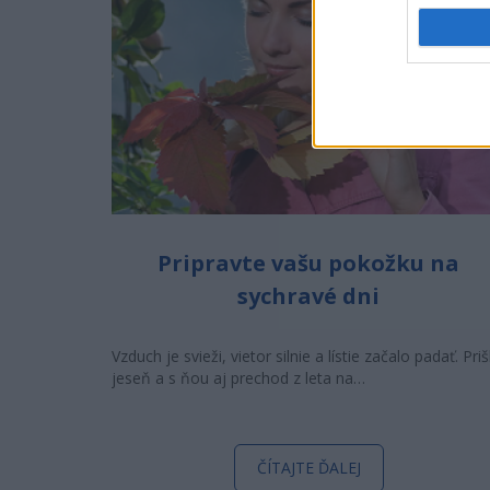
Pripravte vašu pokožku na
sychravé dni
Vzduch je svieži, vietor silnie a lístie začalo padať. Priš
jeseň a s ňou aj prechod z leta na…
ČÍTAJTE ĎALEJ