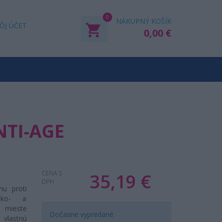
0
NÁKUPNÝ KOŠÍK
ÔJ ÚČET
0,00 €
NTI-AGE
CENA S
35,19 €
DPH
mu proti
soko- a
v mieste
Dočasne vypredané
 vlastnú