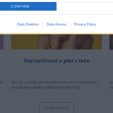
CONFIRM
Data Deletion
Data Access
Privacy Policy
Starostlivosť o pleť v lete
la
Aby ste sa uistili, že ste pripravený na sezónu (okrem
Ro
aktualizácie šatníka) odhaľujeme letné tipy…
že
ČÍTAJTE ĎALEJ