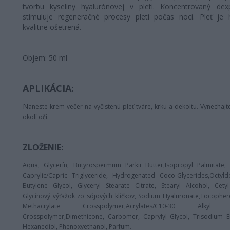
tvorbu kyseliny hyalurónovej v pleti. Koncentrovaný dex
stimuluje regeneračné procesy pleti počas noci. Pleť je
kvalitne ošetrená.
Objem: 50 ml
APLIKÁCIA:
N
aneste krém večer na vyčistenú pleť tváre, krku a dekoltu. Vynechajt
okolí očí.
ZLOŽENIE:
Aqua
,
Glycerín
,
Butyrospermum Parkii Butter
,
Isopropyl Palmitate
Caprylic/Capric Triglyceride
,
Hydrogenated Coco-Glycerides
,
Octyld
Butylene Glycol
,
Glyceryl Stearate Citrate
,
Stearyl Alcohol
,
Cety
Glycínový výťažok zo sójových klíčkov
,
Sodium Hyaluronate
,
Tocopher
Methacrylate Crosspolymer
,
Acrylates/C10-30 Alkyl A
Crosspolymer
,
Dimethicone
,
Carbomer
,
Caprylyl Glycol
,
Trisodium 
Hexanediol
,
Phenoxyethanol
,
Parfum.