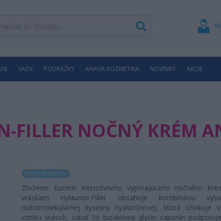
M
ÁNI
SADY
POUKÁŽKY
AHAVA KOZMETIKA
NOVINKY
AKCIE
-FILLER NOČNÝ KRÉM A
Pleť s vráskami
Zloženie Eucerin Intenzívneho vypĺňajúceho nočného kré
vráskam Hylauron-Filler obsahuje kombináciu vy
nízkomolekulárnej kyseliny hyalurónovej, ktorá účinkuje 
vzniku vrások, zatiaľ čo bioaktívny glycín saponín podporuje