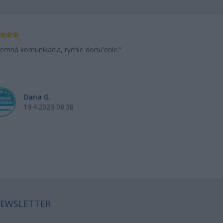
jemná komunikácia, rýchle doručenie.
som veľmi s
Dana G.
Si
19.4.2023 08:38
18
EWSLETTER