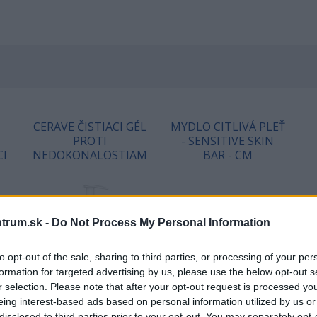
CERAVE ČISTIACI GÉL
MYDLO CITLIVÁ PLEŤ
PROTI
- SENSITIVE SKIN
CI
NEDOKONALOSTIAM
BAR - CM
trum.sk -
Do Not Process My Personal Information
to opt-out of the sale, sharing to third parties, or processing of your per
formation for targeted advertising by us, please use the below opt-out s
r selection. Please note that after your opt-out request is processed y
eing interest-based ads based on personal information utilized by us or
disclosed to third parties prior to your opt-out. You may separately opt-