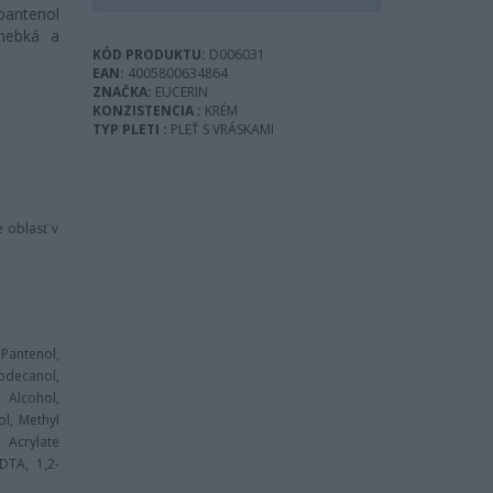
pantenol
 hebká a
KÓD PRODUKTU:
D006031
EAN:
4005800634864
ZNAČKA:
EUCERIN
KONZISTENCIA :
KRÉM
TYP PLETI :
PLEŤ S VRÁSKAMI
e oblasť v
,
Pantenol
,
odecanol
,
l Alcohol
,
ol
,
Methyl
crylate
EDTA
,
1,2-