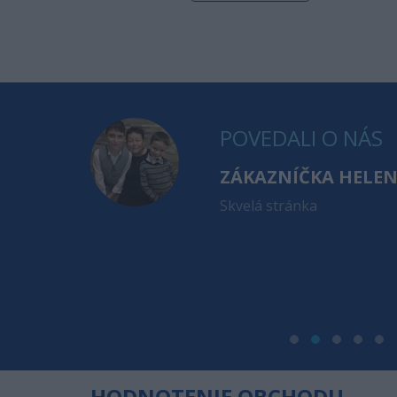
POVEDALI O NÁS
ZÁKAZNÍČKA HELE
ioderma
Skvelá stránka
. apríla a
 sa Vám veľmi
a za toľko
dem Vás
HODNOTENIE OBCHODU