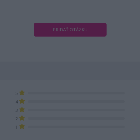
PRIDAŤ OTÁZKU
5
4
3
2
1