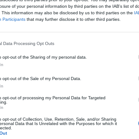
a
Čistiaci gél proti
Prírodné rastlinné pevné
losure of your personal information by third parties on the IAB’s list of
e
nedokonalostiam pre pleť a
mydlo obohatené o
s
pokožku so sklonom k
mandľový olej a vitamín E.
. This information may also be disclosed by us to third parties on the
IA
ný
tvorbe pupienkov, čiernych
Jemne vyčistí a zvláčni veľmi
Participants
that may further disclose it to other third parties.
11,50 €
5,19 €
bodiek a mazu. S tromi…
citlivú pleť.
12,99 €
KÚPIŤ
KÚPIŤ
l Data Processing Opt Outs
o opt-out of the Sharing of my personal data.
In
o opt-out of the Sale of my Personal Data.
In
OVŠIE ČLÁNKY V NAŠOM 
to opt-out of processing my Personal Data for Targeted
ing.
In
o opt-out of Collection, Use, Retention, Sale, and/or Sharing
ersonal Data that Is Unrelated with the Purposes for which it
lected.
Out