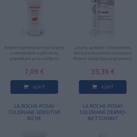
Kosmín regeneračná masť na pery
Lokálny aplikátor s thiamidolom,
s rumančekom a gáfrom na
ktorý prináša presné riešenie pre
popraskané pery a kútiky na
drobné oblasti hyperpigmentácie,
regeneráciu pier po herpesoch…
5ml
7,09 €
33,39 €
KÚPIŤ
KÚPIŤ
LA ROCHE-POSAY
LA ROCHE-POSAY
TOLERIANE SENSITIVE
TOLERIANE DERMO-
RICHE
NETTOYANT