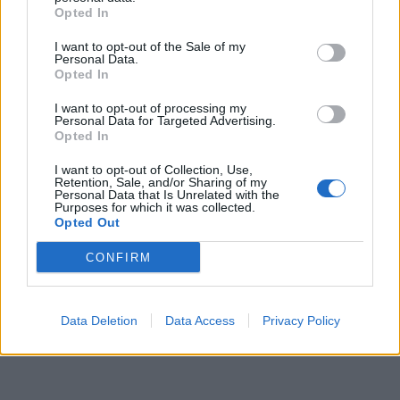
Opted In
krát cez váš obchod. Tovar
bol doručený včas a v
I want to opt-out of the Sale of my
poriadku . Prvá skúsenosť
Personal Data.
dobrá!
Opted In
Renata H.
Oľga M.
11.9.2023 06:31
10.8.2023 04:47
I want to opt-out of processing my
Personal Data for Targeted Advertising.
Opted In
I want to opt-out of Collection, Use,
Retention, Sale, and/or Sharing of my
Personal Data that Is Unrelated with the
Purposes for which it was collected.
Opted Out
Získajte viac informácií o Dermocentrum.sk
CONFIRM
Data Deletion
Data Access
Privacy Policy