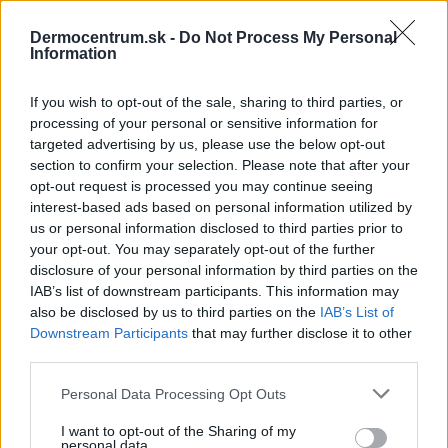
Dermocentrum.sk -
Do Not Process My Personal
NAJNOVŠIE ČLÁNKY V
Information
NAŠOM BLOGU
If you wish to opt-out of the sale, sharing to third parties, or
processing of your personal or sensitive information for
targeted advertising by us, please use the below opt-out
section to confirm your selection. Please note that after your
opt-out request is processed you may continue seeing
interest-based ads based on personal information utilized by
us or personal information disclosed to third parties prior to
your opt-out. You may separately opt-out of the further
Pripravte vašu pokožku
Starostlivosť o pleť v
disclosure of your personal information by third parties on the
na sychravé dni
lete
IAB’s list of downstream participants. This information may
also be disclosed by us to third parties on the
IAB’s List of
Downstream Participants
that may further disclose it to other
HODNOTENIE OBCHODU
third parties.
Personal Data Processing Opt Outs
I want to opt-out of the Sharing of my
Objednávala som po prvý
Spokojnosť na 100%
personal data.