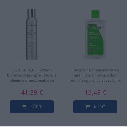
CELLULAR WATER SPRAY -
Hydratačná micelárna voda s
bunková voda v spreji, ktorá je
ceramidmi a niacínamidom
identická s medzibunkovou
pomáha upokojiť pleť bez toho,
tekutinou: pre optimalizáciu
aby narušila ochrannú kožnú
41,39 €
15,49 €
života…
bariéru…
KÚPIŤ
KÚPIŤ