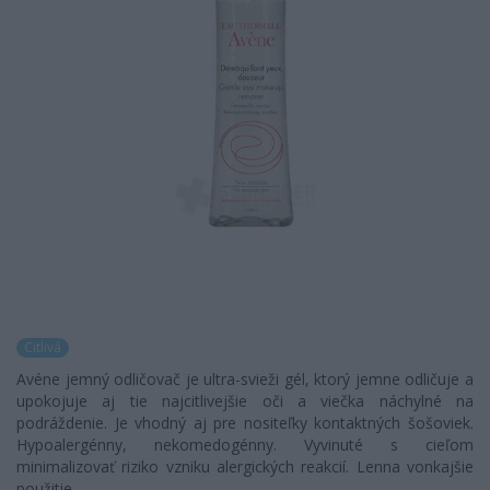
Citlivá
Avéne jemný odličovač je ultra-svieži gél, ktorý jemne odličuje a
upokojuje aj tie najcitlivejšie oči a viečka náchylné na
podráždenie. Je vhodný aj pre nositeľky kontaktných šošoviek.
Hypoalergénny, nekomedogénny. Vyvinuté s cieľom
minimalizovať riziko vzniku alergických reakcií. Lenna vonkajšie
použitie.