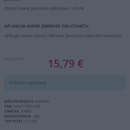
Objem Avéne jemného odličovaču: 125 ml
APLIKÁCIA AVÉNE JEMNÉHO ODLIČOVAČU:
Aplikujte Avéne jemný odličovač pomocou vatového tampónu.
15,79 €
CENA S DPH
Dočasne vypredané
KÓD PRODUKTU:
D003741
EAN:
3282779051378
ZNAČKA:
AVENE
KONZISTENCIA :
GÉL
TYP PLETI :
CITLIVÁ