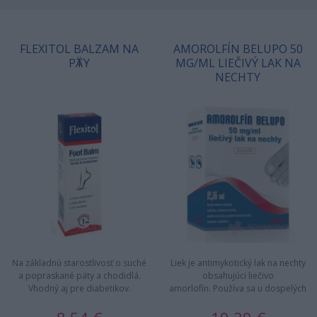
FLEXITOL BALZAM NA
AMOROLFÍN BELUPO 50
PӒTY
MG/ML LIEČIVÝ LAK NA
NECHTY
Na základnú starostlivosť o suché
Liek je antimykotický lak na nechty
a popraskané päty a chodidlá.
obsahujúci liečivo
Vhodný aj pre diabetikov.
amorlofín. Používa sa u dospelých
Vysokoúčinné zloženie…
na liečbu onychomykózy …