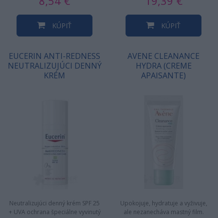
8,54 €
19,39 €
KÚPIŤ
KÚPIŤ
EUCERIN ANTI-REDNESS
AVENE CLEANANCE
NEUTRALIZUJÚCI DENNÝ
HYDRA (CREME
KRÉM
APAISANTE)
Neutralizujúci denný krém SPF 25
Upokojuje, hydratuje a vyživuje,
+ UVA ochrana špeciálne vyvinutý
ale nezanecháva mastný film.