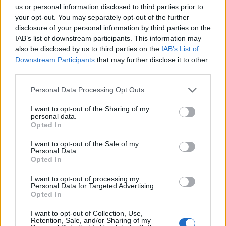
us or personal information disclosed to third parties prior to
your opt-out. You may separately opt-out of the further
Pripravte vašu pokožku
Starostlivosť o pleť v
disclosure of your personal information by third parties on the
na sychravé dni
lete
IAB’s list of downstream participants. This information may
also be disclosed by us to third parties on the
IAB’s List of
HODNOTENIE OBCHODU
Downstream Participants
that may further disclose it to other
third parties.
Personal Data Processing Opt Outs
Objednávala som po prvý
Spokojnosť na 100%
I want to opt-out of the Sharing of my
personal data.
krát cez váš obchod. Tovar
Opted In
bol doručený včas a v
poriadku . Prvá skúsenosť
I want to opt-out of the Sale of my
dobrá!
Personal Data.
Renata H.
Oľga M.
Opted In
11.9.2023 06:31
10.8.2023 04:47
I want to opt-out of processing my
Personal Data for Targeted Advertising.
Opted In
I want to opt-out of Collection, Use,
Retention, Sale, and/or Sharing of my