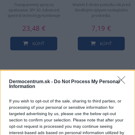
Transparentný sprej na
Vitamín E chráni pokožku rúk pred
opaľovanie, SPF 30. Advanced
škodlivými vplyvmi vonkajšieho
spectral technology kombinuje
prostredia.
UVA/UVB filtre pre vysokú UV
23,48 €
7,19 €
ochranu…
KÚPIŤ
KÚPIŤ
NAJNOVŠIE ČLÁNKY V
Dermocentrum.sk -
Do Not Process My Personal
Information
NAŠOM BLOGU
If you wish to opt-out of the sale, sharing to third parties, or
processing of your personal or sensitive information for
targeted advertising by us, please use the below opt-out
section to confirm your selection. Please note that after your
opt-out request is processed you may continue seeing
interest-based ads based on personal information utilized by