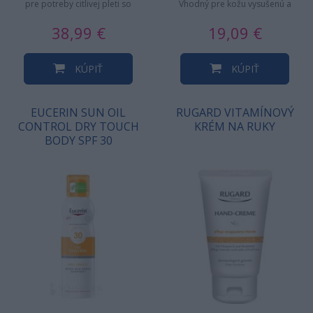
pre potreby citlivej pleti so
Vhodný pre kožu vysušenú a
sklonom k začervenaniu.…
podráždenú. Vlastnosti:…
38,99 €
19,09 €
KÚPIŤ
KÚPIŤ
EUCERIN SUN OIL
RUGARD VITAMÍNOVÝ
CONTROL DRY TOUCH
KRÉM NA RUKY
BODY SPF 30