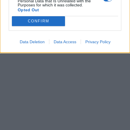
Personal Data that Is Unrelated with the
Purposes for which it was collected.
Opted Out
Získajte viac informácií o Dermocentrum.sk
CONFIRM
Data Deletion
Data Access
Privacy Policy