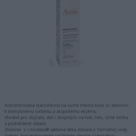
Koncentrovaná starostlivosť na suché miesta kože so sklonom
k intenzívnemu svrbeniu a atopickému ekzému.
Vhodné pre: dojčatá, deti i dospelých; na tvár, telo, očné viečka
a podráždené oblasti.
Zloženie s I-modulia® (aktívna látka získaná z Termálnej vody
Avène), koncentrovaným rastlinným olejom a termálnou