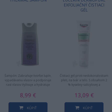
THERMAL ŠAMPÓN
EUCERIN DERMOPURE
EXFOLIAČNÝ ČISTIACI
GÉL
Šampón: Zabraňuje tvorbe lupín,
Čistiaci gél proti nedokonalostiam
vypadávaniu vlasov a podporuje
pleti, na tvár a telo. S obsahom 2
rast vlasov Vyživuje a hydratuje
% kyseliny salicylovej a
vlasy a…
exfoliačného AHA/BHA/PHA…
8,99 €
13,09 €
KÚPIŤ
KÚPIŤ