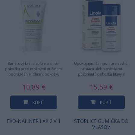
Bariérový krém izoluje a chráni
Upokojujúci šampón pre suchú,
pokožku pred možnými príčinami
svrbiacu alebo psoriázou
podráždenia. Chráni pokožku
postihnutú pokožku hlavy s
tela, tváre, rúk a…
obsahom chadivého mentolu a
10,89 €
15,59 €
bylinného…
KÚPIŤ
KÚPIŤ
EXO-NAILNER LAK 2 V 1
STOPLICE GUMIČKA DO
VLASOV