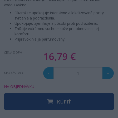
vodou Avène.
Okamžite upokojuje intenzívne a lokalizované pocity
svrbenia a podráždenia.
Upokojuje, zjemňuje a pôsobí proti podráždeniu.
Znižuje extrémnu suchosť kože pre obnovenie jej
komfortu.
Prípravok nie je parfumovaný.
16,79 €
CENA S DPH
-
+
MNOŽSTVO
NA OBJEDNÁVKU
KÚPIŤ