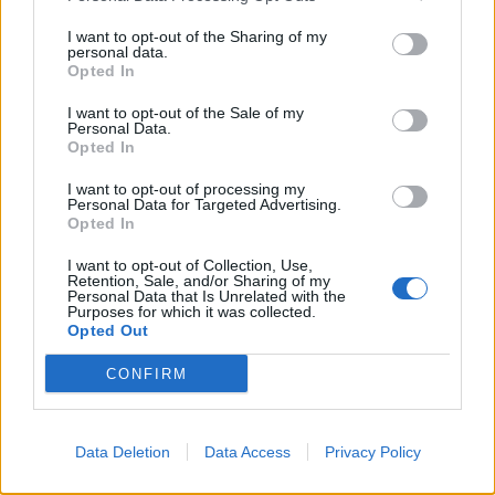
I want to opt-out of the Sharing of my
personal data.
Objednávala som po prvý
Spokojnosť na 100%
Opted In
krát cez váš obchod. Tovar
bol doručený včas a v
I want to opt-out of the Sale of my
poriadku . Prvá skúsenosť
Personal Data.
dobrá!
Opted In
Renata H.
Oľga M.
11.9.2023 06:31
10.8.2023 04:47
I want to opt-out of processing my
Personal Data for Targeted Advertising.
Opted In
I want to opt-out of Collection, Use,
Retention, Sale, and/or Sharing of my
Personal Data that Is Unrelated with the
Purposes for which it was collected.
Opted Out
Získajte viac informácií o Dermocentrum.sk
CONFIRM
Data Deletion
Data Access
Privacy Policy