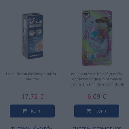
Lak na liečbu plesňových infekcií
Popis a určenie Detské gumičky
nechtov
do vlasov slúžia ako prevencia
proti všiam a hnidám. Gumičky sú
vhodné pre všetky typy…
17,72 €
6,09 €
KÚPIŤ
KÚPIŤ