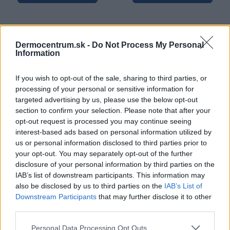
Dermocentrum.sk -
Do Not Process My Personal
NAJNOVŠIE ČLÁNKY V
Information
NAŠOM BLOGU
If you wish to opt-out of the sale, sharing to third parties, or
processing of your personal or sensitive information for
targeted advertising by us, please use the below opt-out
section to confirm your selection. Please note that after your
opt-out request is processed you may continue seeing
interest-based ads based on personal information utilized by
us or personal information disclosed to third parties prior to
your opt-out. You may separately opt-out of the further
disclosure of your personal information by third parties on the
Pripravte vašu pokožku
Starostlivosť o pleť v
IAB’s list of downstream participants. This information may
na sychravé dni
lete
also be disclosed by us to third parties on the
IAB’s List of
Downstream Participants
that may further disclose it to other
HODNOTENIE OBCHODU
third parties.
Personal Data Processing Opt Outs