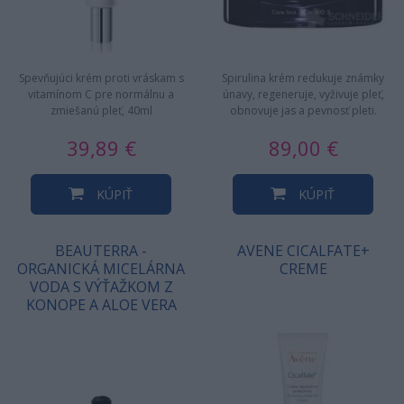
Spevňujúci krém proti vráskam s
Spirulina krém redukuje známky
vitamínom C pre normálnu a
únavy, regeneruje, vyživuje pleť,
zmiešanú pleť, 40ml
obnovuje jas a pevnosť pleti.
39,89 €
89,00 €
KÚPIŤ
KÚPIŤ
BEAUTERRA -
AVENE CICALFATE+
ORGANICKÁ MICELÁRNA
CREME
VODA S VÝŤAŽKOM Z
KONOPE A ALOE VERA