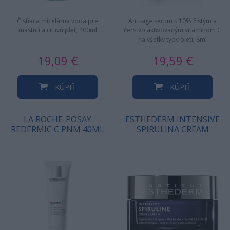
Čistiaca micelárna voda pre
Anti-age sérum s 10% čistým a
mastnú a citlivú pleť, 400ml
čerstvo aktivovaným vitamínom C
na všetky typy pleti, 8ml
19,09 €
19,59 €
KÚPIŤ
KÚPIŤ
LA ROCHE-POSAY
ESTHEDERM INTENSIVE
REDERMIC C PNM 40ML
SPIRULINA CREAM