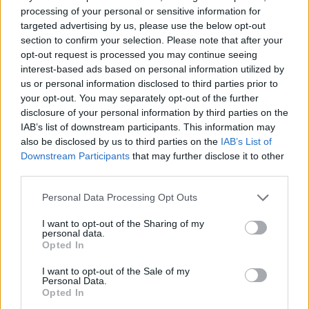
processing of your personal or sensitive information for
targeted advertising by us, please use the below opt-out
section to confirm your selection. Please note that after your
opt-out request is processed you may continue seeing
interest-based ads based on personal information utilized by
us or personal information disclosed to third parties prior to
your opt-out. You may separately opt-out of the further
Pripravte vašu pokožku
Starostlivosť o pleť v
disclosure of your personal information by third parties on the
na sychravé dni
lete
IAB’s list of downstream participants. This information may
also be disclosed by us to third parties on the
IAB’s List of
HODNOTENIE OBCHODU
Downstream Participants
that may further disclose it to other
third parties.
Personal Data Processing Opt Outs
I want to opt-out of the Sharing of my
Objednávala som po prvý
Spokojnosť na 100%
personal data.
krát cez váš obchod. Tovar
Opted In
bol doručený včas a v
poriadku . Prvá skúsenosť
I want to opt-out of the Sale of my
Personal Data.
dobrá!
Renata H.
Oľga M.
Opted In
11.9.2023 06:31
10.8.2023 04:47