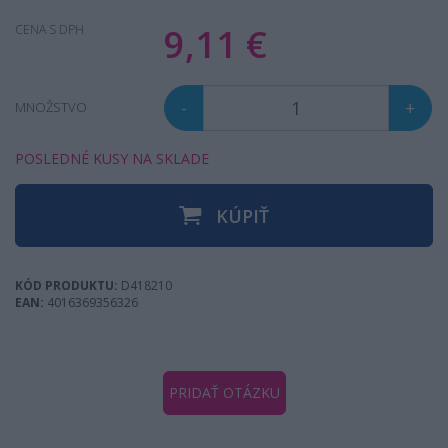
9,11 €
CENA S DPH
-
+
MNOŽSTVO
POSLEDNÉ KUSY NA SKLADE
KÚPIŤ
KÓD PRODUKTU:
D418210
EAN:
4016369356326
PRIDAŤ OTÁZKU