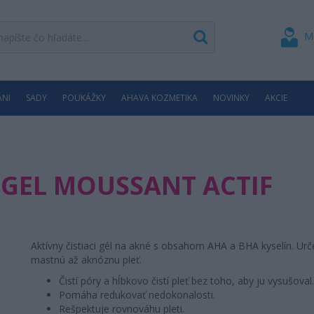
M
ÁNI
SADY
POUKÁŽKY
AHAVA KOZMETIKA
NOVINKY
AKCIE
GEL MOUSSANT ACTIF
Aktívny čistiaci gél na akné s obsahom AHA a BHA kyselín. Urč
mastnú až aknóznu pleť.
Čistí póry a hĺbkovo čistí pleť bez toho, aby ju vysušoval
Pomáha redukovať nedokonalosti.
Rešpektuje rovnováhu pleti.