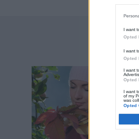
Persona
I want t
NAJN
Opted 
I want t
Opted 
I want 
Advertis
Opted 
I want t
of my P
was col
Opted 