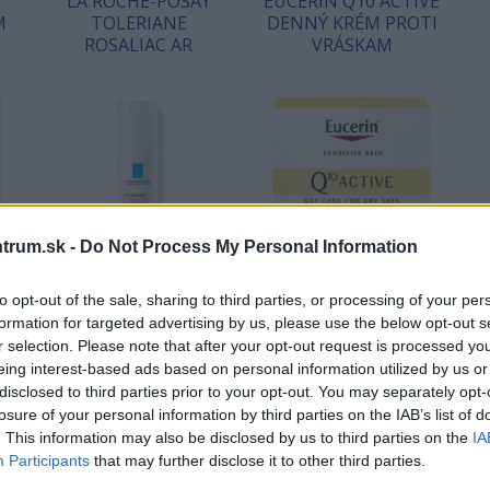
LA ROCHE-POSAY
EUCERIN Q10 ACTIVE
M
TOLERIANE
DENNÝ KRÉM PROTI
ROSALIAC AR
VRÁSKAM
trum.sk -
Do Not Process My Personal Information
to opt-out of the sale, sharing to third parties, or processing of your per
Korekčný hydratačný krém
Krém proti vráskam s
C
na suchú a krehkú pleť.
koenzýmom Q10 pre citlivú
formation for targeted advertising by us, please use the below opt-out s
Zloženie s termálnou vodou,
pleť, 50ml
r selection. Please note that after your opt-out request is processed y
probiotickou frakciou z
eing interest-based ads based on personal information utilized by us or
29,39 €
24,29 €
e…
termálnej vody a…
disclosed to third parties prior to your opt-out. You may separately opt-
losure of your personal information by third parties on the IAB’s list of
. This information may also be disclosed by us to third parties on the
IA
KÚPIŤ
KÚPIŤ
Participants
that may further disclose it to other third parties.