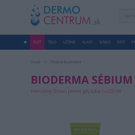
PLEŤ
TELO
LÍČENIE
VLASY
SLNKO
DETI
P
Úvod
Pleťová kozmetika
BIODERMA SÉBIUM 
intenzívny čistiaci penivý gél, tuba 1x200 ml