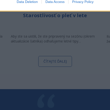
Data Deletion
Data Access
Privacy Policy
Starostlivosť o pleť v lete
la
Aby ste sa uistili, že ste pripravený na sezónu (okrem
Ro
aktualizácie šatníka) odhaľujeme letné tipy…
že
ČÍTAJTE ĎALEJ
POVEDAL