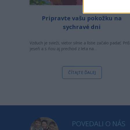
Pripravte vašu pokožku na
sychravé dni
Vzduch je svieži, vietor silnie a lístie začalo padať. Priš
jeseň a s ňou aj prechod z leta na…
ČÍTAJTE ĎALEJ
POVEDALI O NÁS