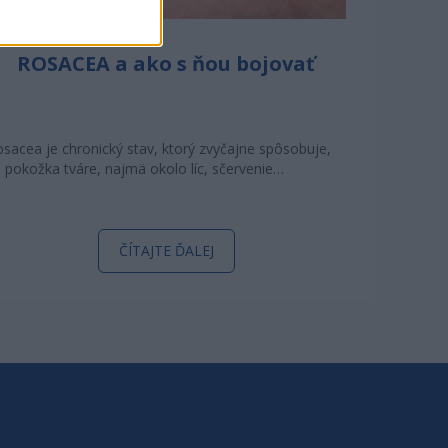
ROSACEA a ako s ňou bojovať
sacea je chronický stav, ktorý zvyčajne spôsobuje,
 pokožka tváre, najmä okolo líc, sčervenie…
ČÍTAJTE ĎALEJ
I O NÁS