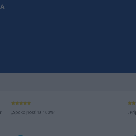
NA
ZÁKAZNÍ
Aj v mojom v
r
Spokojnosť na 100%
Prí