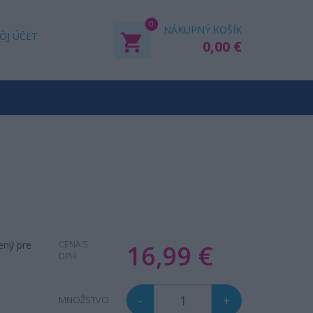
0
NÁKUPNÝ KOŠÍK
ÔJ ÚČET
0,00 €
ený pre
CENA S
16,99 €
DPH
.
-
+
MNOŽSTVO