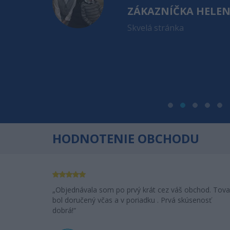
ZÁKAZNÍČKA HELE
ioderma
Skvelá stránka
. apríla a
 sa Vám veľmi
a za toľko
dem Vás
HODNOTENIE OBCHODU
Objednávala som po prvý krát cez váš obchod. Tova
bol doručený včas a v poriadku . Prvá skúsenosť
dobrá!