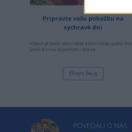
Pripravte vašu pokožku na
sychravé dni
Vzduch je svieži, vietor silnie a lístie začalo padať. Priš
jeseň a s ňou aj prechod z leta na…
ČÍTAJTE ĎALEJ
POVEDALI O NÁS