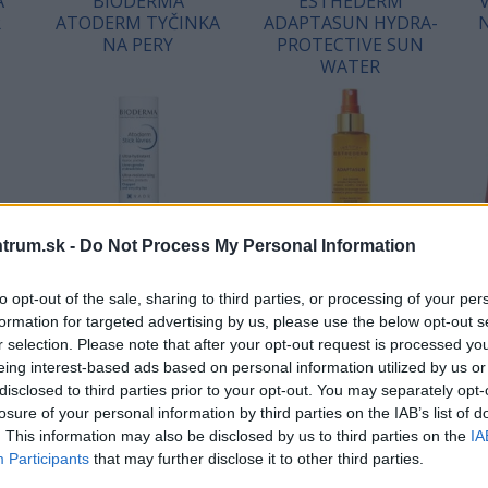
A
BIODERMA
ESTHEDERM
R
ATODERM TYČINKA
ADAPTASUN HYDRA-
NA PERY
PROTECTIVE SUN
WATER
trum.sk -
Do Not Process My Personal Information
to opt-out of the sale, sharing to third parties, or processing of your per
Starostlivosť o suché,
Dvojfázová slnečná voda. S
a
popraskané a poškodené
patentom CELLULAR WATER
či
formation for targeted advertising by us, please use the below opt-out s
pery, 4g
zachováva mladistvosť pleti
r selection. Please note that after your opt-out request is processed y
na slnku a technológiou
h
eing interest-based ads based on personal information utilized by us or
8,89 €
67,89 €
ADAPTASUN, ktorá…
disclosed to third parties prior to your opt-out. You may separately opt-
losure of your personal information by third parties on the IAB’s list of
. This information may also be disclosed by us to third parties on the
IA
KÚPIŤ
KÚPIŤ
Participants
that may further disclose it to other third parties.