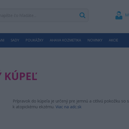
M
ÁNI
SADY
POUKÁŽKY
AHAVA KOZMETIKA
NOVINKY
AKCIE
 KÚPEĽ
Prípravok do kúpeľa je určený pre jemnú a citlivú pokožku so
k atopickému ekzému.
Viac na adc.sk