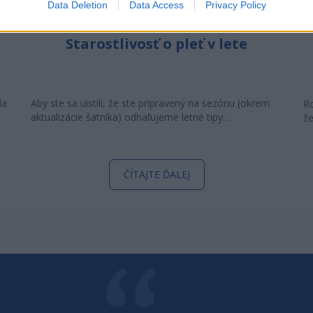
Data Deletion
Data Access
Privacy Policy
Starostlivosť o pleť v lete
la
Aby ste sa uistili, že ste pripravený na sezónu (okrem
Ro
aktualizácie šatníka) odhaľujeme letné tipy…
že
ČÍTAJTE ĎALEJ
POVEDAL