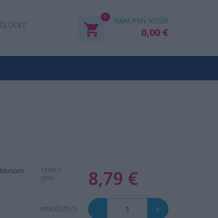
0
NÁKUPNÝ KOŠÍK
ÔJ ÚČET
0,00 €
 sklonom
CENA S
8,79 €
DPH
-
+
MNOŽSTVO