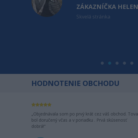
ZÁKAZNÍČKA HELE
ioderma
Skvelá stránka
. apríla a
 sa Vám veľmi
a za toľko
dem Vás
HODNOTENIE OBCHODU
Objednávala som po prvý krát cez váš obchod. Tova
bol doručený včas a v poriadku . Prvá skúsenosť
dobrá!