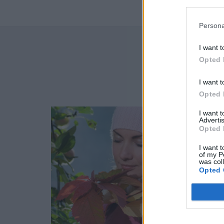
Persona
I want t
NAJN
Opted 
I want t
Opted 
I want 
Advertis
Opted 
I want t
of my P
was col
Opted 