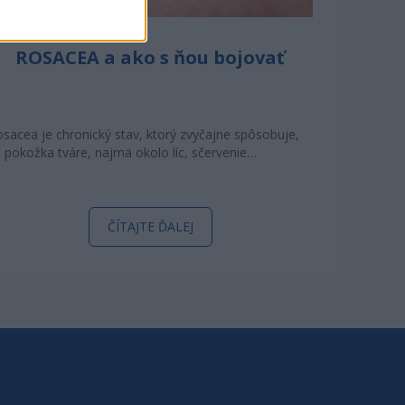
ROSACEA a ako s ňou bojovať
sacea je chronický stav, ktorý zvyčajne spôsobuje,
 pokožka tváre, najmä okolo líc, sčervenie…
ČÍTAJTE ĎALEJ
I O NÁS