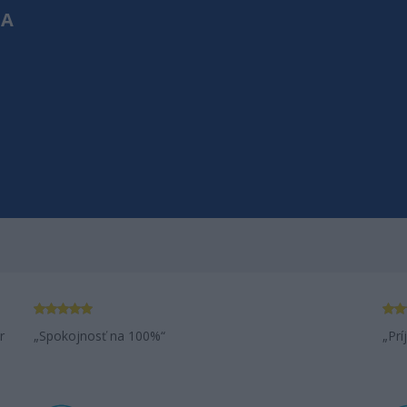
NA
ZÁKAZNÍ
Aj v mojom v
r
Spokojnosť na 100%
Prí