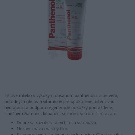
Telové mlieko s vysokým obsahom panthenolu, aloe vera,
prírodných olejov a vitamínov pre upokojenie, intenzívnu
hydratáciu a podporu regenerácie pokožky podráždenej
slnečným žiarením, kúpaním, suchom, vetrom či mrazom.
Dobre sa rozotiera a rýchlo sa vstrebáva.
Nezanecháva mastný film.
S jemnou hypoalergénnou parfumáciou. Obsahuje iba