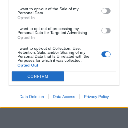
bol doručený včas a v
I want to opt-out of the Sale of my
poriadku . Prvá skúsenosť
Personal Data.
dobrá!
Opted In
Renata H.
Oľga M.
11.9.2023 06:31
10.8.2023 04:47
I want to opt-out of processing my
Personal Data for Targeted Advertising.
Opted In
I want to opt-out of Collection, Use,
Retention, Sale, and/or Sharing of my
Personal Data that Is Unrelated with the
Purposes for which it was collected.
Opted Out
Získajte viac informácií o Dermocentrum.sk
CONFIRM
Data Deletion
Data Access
Privacy Policy