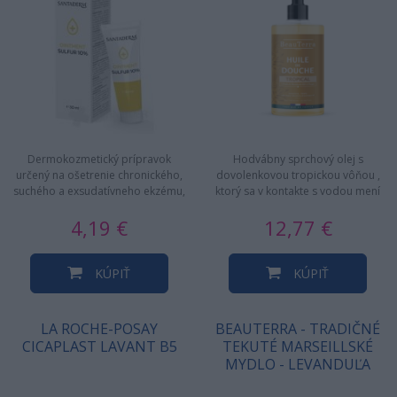
Dermokozmetický prípravok
Hodvábny sprchový olej s
určený na ošetrenie chronického,
dovolenkovou tropickou vôňou ,
suchého a exsudatívneho ekzému,
ktorý sa v kontakte s vodou mení
má dezinfekčné a…
na krémovú penu. Perfektná…
4,19 €
12,77 €
KÚPIŤ
KÚPIŤ
LA ROCHE-POSAY
BEAUTERRA - TRADIČNÉ
CICAPLAST LAVANT B5
TEKUTÉ MARSEILLSKÉ
MYDLO - LEVANDUĽA