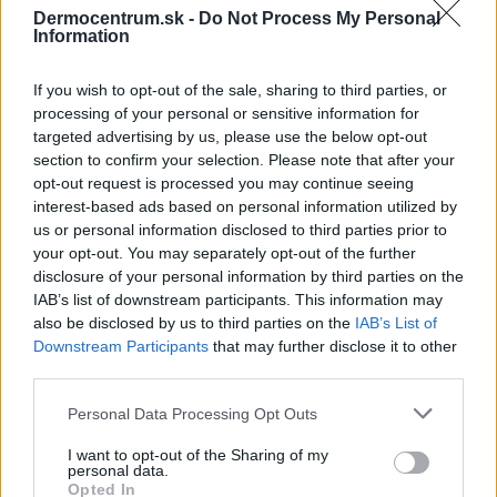
Dermocentrum.sk -
Do Not Process My Personal
NAJNOVŠIE ČLÁNKY V
Information
NAŠOM BLOGU
If you wish to opt-out of the sale, sharing to third parties, or
processing of your personal or sensitive information for
targeted advertising by us, please use the below opt-out
section to confirm your selection. Please note that after your
opt-out request is processed you may continue seeing
interest-based ads based on personal information utilized by
us or personal information disclosed to third parties prior to
your opt-out. You may separately opt-out of the further
Pripravte vašu pokožku
Starostlivosť o pleť v
disclosure of your personal information by third parties on the
na sychravé dni
lete
IAB’s list of downstream participants. This information may
also be disclosed by us to third parties on the
IAB’s List of
Downstream Participants
that may further disclose it to other
HODNOTENIE OBCHODU
third parties.
Personal Data Processing Opt Outs
I want to opt-out of the Sharing of my
Objednávala som po prvý
Spokojnosť na 100%
personal data.
krát cez váš obchod. Tovar
Opted In