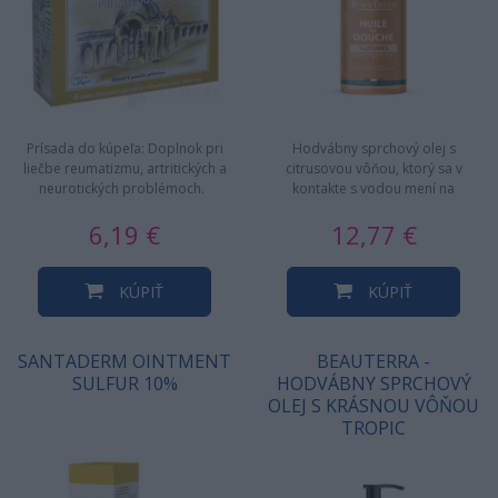
Prísada do kúpeľa: Doplnok pri
Hodvábny sprchový olej s
liečbe reumatizmu, artritických a
citrusovou vôňou, ktorý sa v
neurotických problémoch.
kontakte s vodou mení na
krémovú penu. Perfektná
6,19 €
12,77 €
kombinácia…
KÚPIŤ
KÚPIŤ
SANTADERM OINTMENT
BEAUTERRA -
SULFUR 10%
HODVÁBNY SPRCHOVÝ
OLEJ S KRÁSNOU VÔŇOU
TROPIC