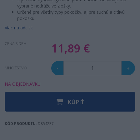
vybrané nedráždivé zložky.
Určené pre všetky typy pokožky, aj pre suchú a citlivú
pokožku.
Viac na adc.sk
11,89 €
CENA S DPH
-
+
MNOŽSTVO
NA OBJEDNÁVKU
KÚPIŤ
KÓD PRODUKTU:
D854237