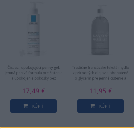
Čistiaci, upokojujúci penivý gél.
Tradičné francúzske tekuté mydlo
Jemná penivá formula pre čistenie
z prírodných olejov a obohatené
a upokojenie pokožky bez
o glycerín pre jemné čistenie a
vysušovania. Obsahuje…
hydratáciu pokožku.
17,49 €
11,95 €
KÚPIŤ
KÚPIŤ