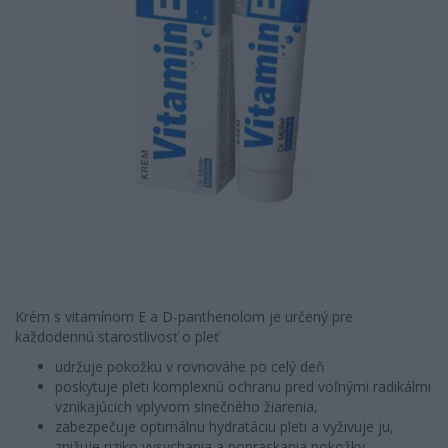
Krém s vitamínom E a D-panthenolom je určený pre
každodennú starostlivosť o pleť
udržuje pokožku v rovnováhe po celý deň
poskytuje pleti komplexnú ochranu pred voľnými radikálmi
vznikajúcich vplyvom slnečného žiarenia,
zabezpečuje optimálnu hydratáciu pleti a vyživuje ju,
znižuje riziko vysychania a popraskania pokožky