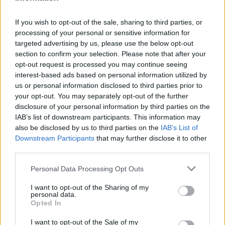
NAŠOM BLOGU
If you wish to opt-out of the sale, sharing to third parties, or
processing of your personal or sensitive information for
targeted advertising by us, please use the below opt-out
section to confirm your selection. Please note that after your
opt-out request is processed you may continue seeing
interest-based ads based on personal information utilized by
us or personal information disclosed to third parties prior to
your opt-out. You may separately opt-out of the further
Pripravte vašu pokožku
Starostlivosť o pleť v
disclosure of your personal information by third parties on the
na sychravé dni
lete
IAB’s list of downstream participants. This information may
also be disclosed by us to third parties on the
IAB’s List of
HODNOTENIE OBCHODU
Downstream Participants
that may further disclose it to other
third parties.
Personal Data Processing Opt Outs
I want to opt-out of the Sharing of my
Objednávala som po prvý
Spokojnosť na 100%
personal data.
krát cez váš obchod. Tovar
Opted In
bol doručený včas a v
poriadku . Prvá skúsenosť
I want to opt-out of the Sale of my