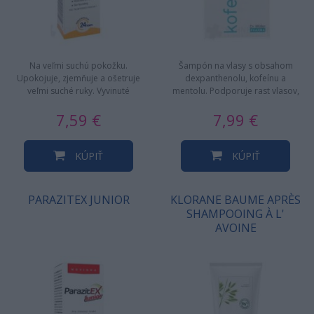
Na veľmi suchú pokožku.
Šampón na vlasy s obsahom
Upokojuje, zjemňuje a ošetruje
dexpanthenolu, kofeínu a
veľmi suché ruky. Vyvinuté
mentolu. Podporuje rast vlasov,
odborníkmi na zvýšenie
starostlivosť o pokožku hlavy pri…
7,59 €
7,99 €
hydratácie…
KÚPIŤ
KÚPIŤ
PARAZITEX JUNIOR
KLORANE BAUME APRÈS
SHAMPOOING À L'
AVOINE