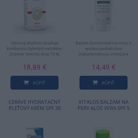
Výživový doplnok obsahuje
Balzam (kondicionér) na vlasy, s
kombináciu bylinných extraktov.
vysokou pediatrickou
Zloženie: Invertný sirup 70 %,
znášanlivosťou je určený pre
maltodextrín, purifikovaná…
všetky typy vlasov, aj tie…
18,89 €
14,49 €
KÚPIŤ
KÚPIŤ
CERAVE HYDRATAČNÝ
VITALOS BALZAM NA
PLEŤOVÝ KRÉM SPF 30
PERY ALOE VERA SPF 5