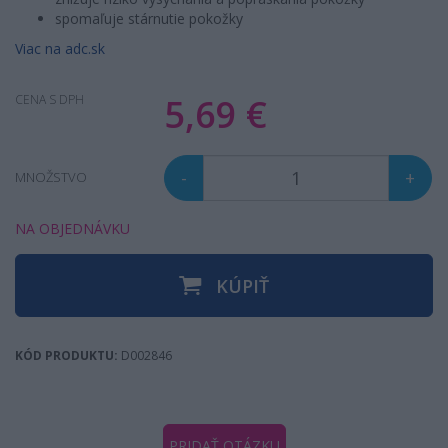
spomaľuje stárnutie pokožky
Viac na adc.sk
5,69 €
CENA S DPH
-
+
MNOŽSTVO
NA OBJEDNÁVKU
KÚPIŤ
KÓD PRODUKTU:
D002846
PRIDAŤ OTÁZKU