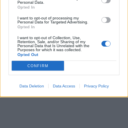
Personal Data.
dobrá!
Opted In
Renata H.
Oľga M.
11.9.2023 06:31
10.8.2023 04:47
I want to opt-out of processing my
Personal Data for Targeted Advertising.
Opted In
I want to opt-out of Collection, Use,
Retention, Sale, and/or Sharing of my
Personal Data that Is Unrelated with the
Purposes for which it was collected.
Opted Out
Získajte viac informácií o Dermocentrum.sk
CONFIRM
Data Deletion
Data Access
Privacy Policy