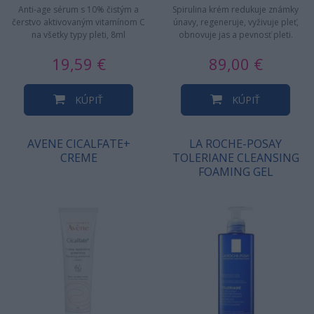
Anti-age sérum s 10% čistým a
Spirulina krém redukuje známky
čerstvo aktivovaným vitamínom C
únavy, regeneruje, vyživuje pleť,
na všetky typy pleti, 8ml
obnovuje jas a pevnosť pleti.
19,59 €
89,00 €
KÚPIŤ
KÚPIŤ
AVENE CICALFATE+
LA ROCHE-POSAY
CREME
TOLERIANE CLEANSING
FOAMING GEL