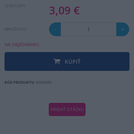
3,09 €
CENA S DPH
-
+
MNOŽSTVO
NA OBJEDNÁVKU
KÚPIŤ
KÓD PRODUKTU:
D000930
PRIDAŤ OTÁZKU