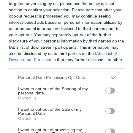
targeted advertising by us, please use the below opt-out
section to confirm your selection. Please note that after your
opt-out request is processed you may continue seeing
interest-based ads based on personal information utilized by
us or personal information disclosed to third parties prior to
your opt-out. You may separately opt-out of the further
Pripravte vašu pokožku
Starostlivosť o pleť v
disclosure of your personal information by third parties on the
na sychravé dni
lete
IAB’s list of downstream participants. This information may
also be disclosed by us to third parties on the
IAB’s List of
HODNOTENIE OBCHODU
Downstream Participants
that may further disclose it to other
third parties.
Personal Data Processing Opt Outs
I want to opt-out of the Sharing of my
Objednávala som po prvý
Spokojnosť na 100%
personal data.
krát cez váš obchod. Tovar
Opted In
bol doručený včas a v
poriadku . Prvá skúsenosť
I want to opt-out of the Sale of my
dobrá!
Personal Data.
Renata H.
Oľga M.
Opted In
11.9.2023 06:31
10.8.2023 04:47
I want to opt-out of processing my