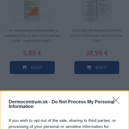
- na ošetrenie problematickej a
Okamžitý dlhotrvajúci komfort
mastnej pleti so sklonom k tvorbe
pleti a zmiernenie začervenania,
akné - napomáha čistiť a
50ml
upokojovať pleť - napomáha…
5,89 €
38,99 €
KÚPIŤ
KÚPIŤ
NAJNOVŠIE ČLÁNKY V
Dermocentrum.sk -
Do Not Process My Personal
Information
NAŠOM BLOGU
If you wish to opt-out of the sale, sharing to third parties, or
processing of your personal or sensitive information for