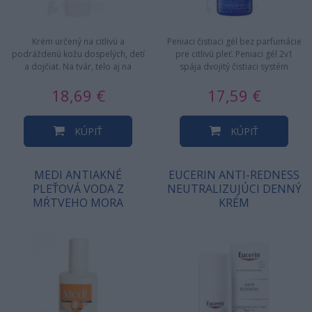
Krém určený na citlivú a
Peniaci čistiaci gél bez parfumácie
podráždenú kožu dospelých, detí
pre citlivú pleť. Peniaci gél 2v1
a dojčiat. Na tvár, telo aj na
spája dvojitý čistiaci systém
vonkajšie intímne partie.…
[komplex…
18,69 €
17,59 €
KÚPIŤ
KÚPIŤ
MEDI ANTIAKNÉ
EUCERIN ANTI-REDNESS
PLEŤOVÁ VODA Z
NEUTRALIZUJÚCI DENNÝ
MŔTVEHO MORA
KRÉM