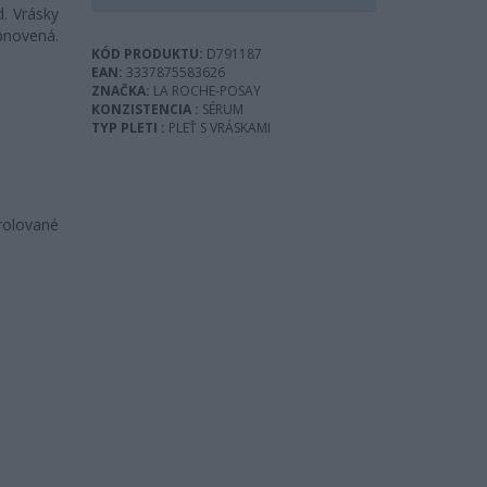
d. Vrásky
bnovená.
KÓD PRODUKTU:
D791187
EAN:
3337875583626
ZNAČKA:
LA ROCHE-POSAY
KONZISTENCIA :
SÉRUM
TYP PLETI :
PLEŤ S VRÁSKAMI
trolované