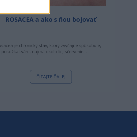
ROSACEA a ako s ňou bojovať
sacea je chronický stav, ktorý zvyčajne spôsobuje,
 pokožka tváre, najmä okolo líc, sčervenie…
ČÍTAJTE ĎALEJ
I O NÁS