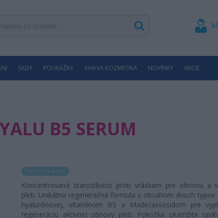
M
ÁNI
SADY
POUKÁŽKY
AHAVA KOZMETIKA
NOVINKY
AKCIE
YALU B5 SERUM
Pleť s vráskami
Koncentrovaná starostlivosť proti vráskam pre obnovu a v
pleti. Unikátna regeneračná formula s obsahom dvoch typov 
hyalurónovej, vitamínom B5 a Madecassosidom pre vypl
regeneráciu aktívnej obnovy pleti. Pokožka okamžite opä