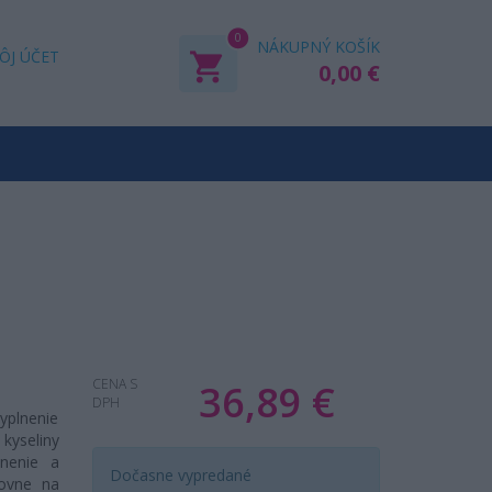
0
NÁKUPNÝ KOŠÍK
ÔJ ÚČET
0,00 €
CENA S
36,89 €
DPH
yplnenie
kyseliny
nenie a
Dočasne vypredané
tovne na