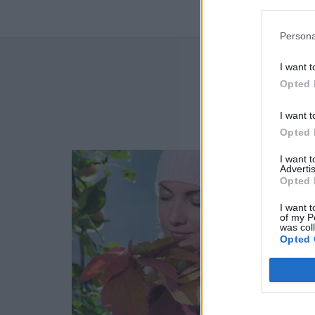
Persona
I want t
NAJN
Opted 
I want t
Opted 
I want 
Advertis
Opted 
I want t
of my P
was col
Opted 