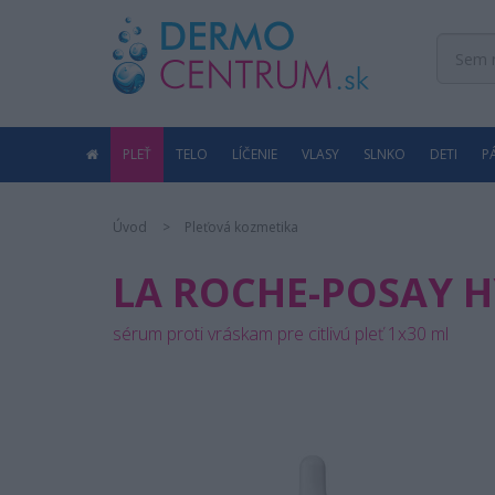
PLEŤ
TELO
LÍČENIE
VLASY
SLNKO
DETI
P
Úvod
Pleťová kozmetika
LA ROCHE-POSAY H
sérum proti vráskam pre citlivú pleť 1x30 ml