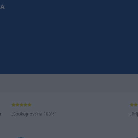
NA
ZÁKAZNÍ
Aj v mojom v
r
Spokojnosť na 100%
Prí