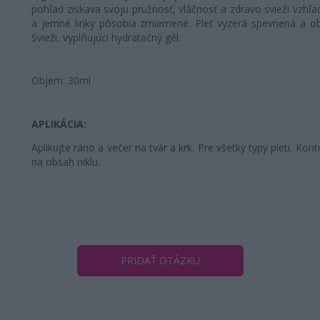
pohľad získava svoju pružnosť, vláčnosť a zdravo svieži vzhľa
a jemné linky pôsobia zmiernené. Pleť vyzerá spevnená a o
Svieži, vyplňujúci hydratačný gél.
Objem: 30ml
APLIKÁCIA:
Aplikujte ráno a večer na tvár a krk. Pre všetky typy pleti. Kon
na obsah niklu.
PRIDAŤ OTÁZKU