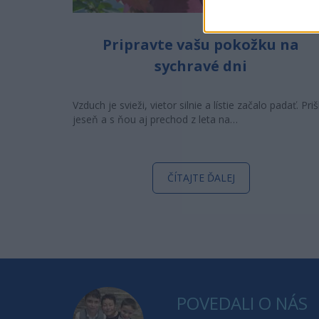
Pripravte vašu pokožku na
sychravé dni
Vzduch je svieži, vietor silnie a lístie začalo padať. Priš
jeseň a s ňou aj prechod z leta na…
ČÍTAJTE ĎALEJ
POVEDALI O NÁS