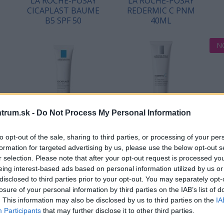
LA ROCHE-POSAY
LA ROCHE-POSAY
CICAPLAST BAUME
REDERMIC C PNM
B5 SPF 50
40ML
N
trum.sk -
Do Not Process My Personal Information
am
to opt-out of the sale, sharing to third parties, or processing of your per
Gél na urýchlenie obnovy
Spevňujúci krém proti
om
kože, 40ml
vráskam s vitamínom C pre
č
formation for targeted advertising by us, please use the below opt-out s
nou
normálnu a zmiešanú pleť,
r selection. Please note that after your opt-out request is processed y
om
40ml
eing interest-based ads based on personal information utilized by us or
16,49 €
39,89 €
disclosed to third parties prior to your opt-out. You may separately opt-
losure of your personal information by third parties on the IAB’s list of
. This information may also be disclosed by us to third parties on the
IA
KÚPIŤ
KÚPIŤ
Participants
that may further disclose it to other third parties.