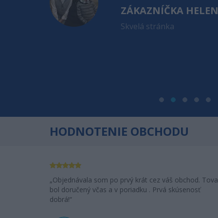
ZÁKAZNÍČKA HELE
ioderma
Skvelá stránka
. apríla a
 sa Vám veľmi
a za toľko
dem Vás
HODNOTENIE OBCHODU
Objednávala som po prvý krát cez váš obchod. Tova
bol doručený včas a v poriadku . Prvá skúsenosť
dobrá!