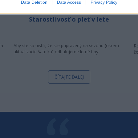
Data Deletion
Data Access
Privacy Policy
Starostlivosť o pleť v lete
la
Aby ste sa uistili, že ste pripravený na sezónu (okrem
Ro
aktualizácie šatníka) odhaľujeme letné tipy…
že
ČÍTAJTE ĎALEJ
POVEDAL