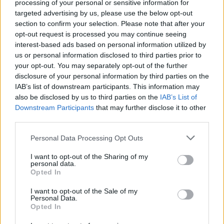
Pripravte vašu pokožku
Starostlivosť o pleť v
processing of your personal or sensitive information for
na sychravé dni
lete
targeted advertising by us, please use the below opt-out
section to confirm your selection. Please note that after your
HODNOTENIE OBCHODU
opt-out request is processed you may continue seeing
interest-based ads based on personal information utilized by
us or personal information disclosed to third parties prior to
your opt-out. You may separately opt-out of the further
disclosure of your personal information by third parties on the
IAB’s list of downstream participants. This information may
Objednávala som po prvý
Spokojnosť na 100%
krát cez váš obchod. Tovar
also be disclosed by us to third parties on the
IAB’s List of
bol doručený včas a v
Downstream Participants
that may further disclose it to other
poriadku . Prvá skúsenosť
third parties.
dobrá!
Renata H.
Oľga M.
Personal Data Processing Opt Outs
11.9.2023 06:31
10.8.2023 04:47
I want to opt-out of the Sharing of my
personal data.
Opted In
I want to opt-out of the Sale of my
Personal Data.
Opted In