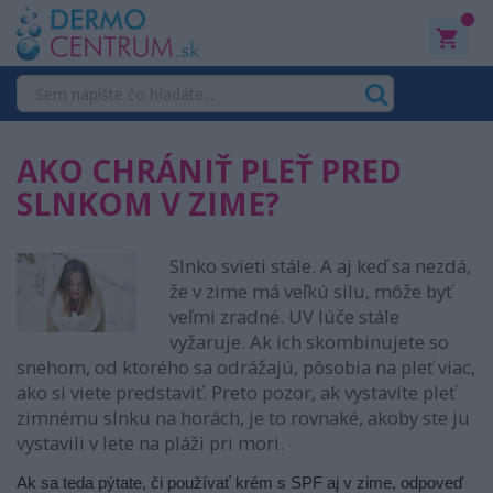
0
AKO CHRÁNIŤ PLEŤ PRED
SLNKOM V ZIME?
Slnko svieti stále. A aj keď sa nezdá,
že v zime má veľkú silu, môže byť
veľmi zradné. UV lúče stále
vyžaruje. Ak ich skombinujete so
snehom, od ktorého sa odrážajú, pôsobia na pleť viac,
ako si viete predstaviť. Preto pozor, ak vystavíte pleť
zimnému slnku na horách, je to rovnaké, akoby ste ju
vystavili v lete na pláži pri mori.
Ak sa teda pýtate, či používať krém s SPF aj v zime, odpoveď 