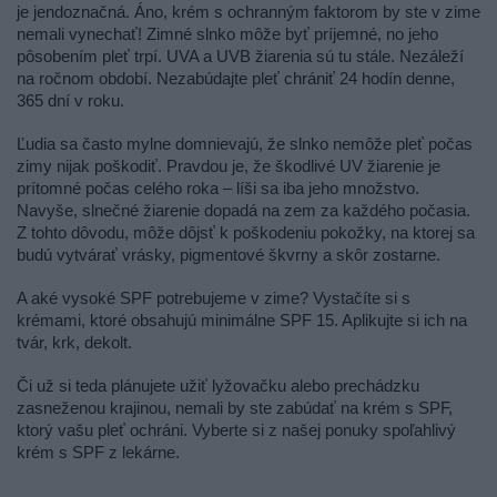
je jendoznačná. Áno, krém s ochranným faktorom by ste v zime 
nemali vynechať! Zimné slnko môže byť príjemné, no jeho 
pôsobením pleť trpí. UVA a UVB žiarenia sú tu stále. Nezáleží 
na ročnom období. Nezabúdajte pleť chrániť 24 hodín denne, 
365 dní v roku.
Ľudia sa často mylne domnievajú, že slnko nemôže pleť počas 
zimy nijak poškodiť. Pravdou je, že škodlivé UV žiarenie je 
prítomné počas celého roka – líši sa iba jeho množstvo. 
Navyše, slnečné žiarenie dopadá na zem za každého počasia. 
Z tohto dôvodu, môže dôjsť k poškodeniu pokožky, na ktorej sa 
budú vytvárať vrásky, pigmentové škvrny a skôr zostarne.
A aké vysoké SPF potrebujeme v zime? Vystačíte si s 
krémami, ktoré obsahujú minimálne SPF 15. Aplikujte si ich na 
tvár, krk, dekolt. 
Či už si teda plánujete užiť lyžovačku alebo prechádzku 
zasneženou krajinou, nemali by ste zabúdať na krém s SPF, 
ktorý vašu pleť ochráni. Vyberte si z našej ponuky spoľahlivý 
krém s SPF z lekárne. 