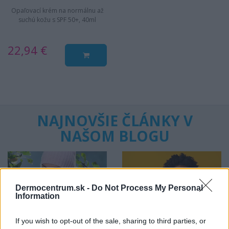
Opaľovací krém na normálnu až
suchú kožu s SPF 50+, 40ml
22,94 €
NAJNOVŠIE ČLÁNKY V
NAŠOM BLOGU
Dermocentrum.sk -
Do Not Process My Personal
Information
If you wish to opt-out of the sale, sharing to third parties, or